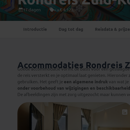
Mongolië
(1)
Tanzania
(1)
17 dagen
€ 4.123,-
v.a.
Nepal
(6)
Zimbabwe
(2)
Oezbekistan
(3)
Zuid-Afrika
(7)
Introductie
Dag tot dag
Reisdata & prijz
Singapore
(1)
Sri Lanka
(4)
Tadzjikistan
(1)
Taiwan
(1)
Accommodaties Rondreis Z
Thailand
(8)
Goede accommodatie vormt de basis voor een geslaagde r
Tibet
(3)
de reis versterkt en je optimaal laat genieten. Hieronder 
gebruiken. Het geeft je
een algemene indruk
van wat je
onder voorbehoud van wijzigingen en beschikbaarhei
De afbeeldingen zijn met zorg uitgezocht maar kunnen ve