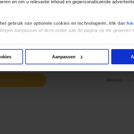
Gyeongju - Hwangnamgwan Hanok
 voeren en om u relevante inhoud en gepersonaliseerde advertenti
Hotel
3
WIFI in kamer - Gratis
 het gebruik van optionele cookies en technologieën, klik dan
hie
stellingen aanpassen of deze onder aan de pagina op elk gewens
ookies
Aanpassen
A
ek deze reis
Reviews