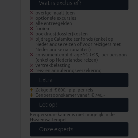
Wat is exclusief?
overige maaltijden
optionele excursies
alle entreegelden
fooien
boekings(dossier)kosten
bijdrage Calamiteitenfonds (enkel op
Nederlandse reizen of voor reizigers met
Nederlandse nationaliteit)
consumentenbijdrage SGR € 5,- per persoon
(enkel op Nederlandse reizen)
vertrekbelasting
reis- en annuleringsverzekering
Extra
Zakgeld: € 800,- p.p. per reis
Eenpersoonskamer vanaf: € 740,-
Let op!
Eenpersoonskamer is niet mogelijk in de
Hwaemsa Tempel.
Onze experts