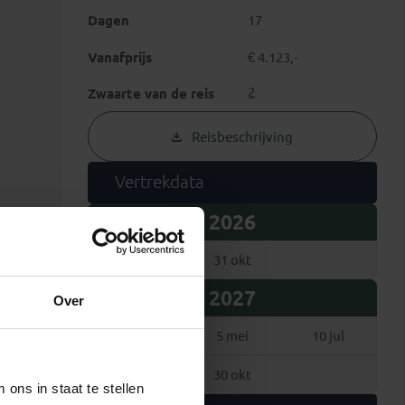
Dagen
17
Vanafprijs
€ 4.123,-
2
Zwaarte van de reis
Reisbeschrijving
Vertrekdata
2026
17 okt
31 okt
2027
Over
10 apr
5 mei
10 jul
16 okt
30 okt
ons in staat te stellen