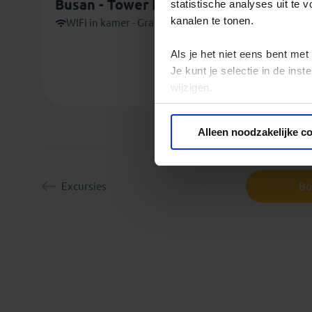
Busan - Tower Hill Hotel
statistische analyses uit te
4
kanalen te tonen.
WIFI in kamer - Gratis
Als je het niet eens bent met
Je kunt je selectie in de in
wijzigen.
Privacy beleid
Alleen noodzakelijke c
Excursies
Bo