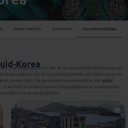
Georgië
(4)
Mexico
(4)
IJsland
(3)
Paraguay
(1)
Kosovo
(1)
Peru
(5)
Last minute reizen
Kroatië
(2)
en
Meer reisinfo
Excursies
Accommodaties
Suriname
(1)
Letland
(3)
Litouwen
(3)
Moldavië
(1)
Montenegro
(2)
uid-Korea
Noord-Macedonië
(1)
eis. Het uitgangspunt is dat de accommodatie de beleving van
zie je een selectie van de accommodaties die wij tijdens deze reis
 kunt verwachten. De genoemde accommodaties zijn
altijd
d
. Je verblijft in onderstaande of vergelijkbare accommodaties.
rschillen van de werkelijkheid.