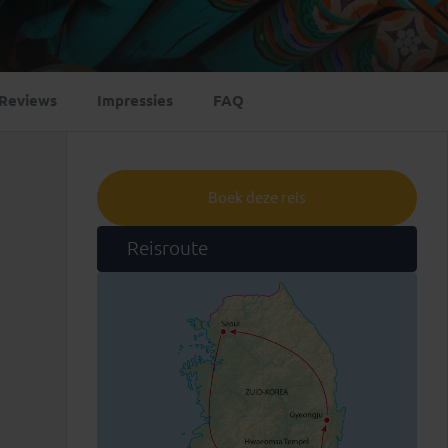
Emiraten
(1)
Reviews
Impressies
FAQ
Boek deze reis
Reisroute