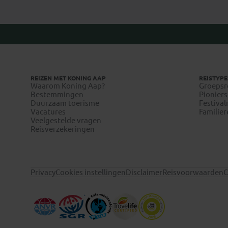
REIZEN MET KONING AAP
REISTYPE
Waarom Koning Aap?
Groepsr
Bestemmingen
Pioniers
Duurzaam toerisme
Festival
Vacatures
Familier
Veelgestelde vragen
Reisverzekeringen
Privacy
Cookies instellingen
Disclaimer
Reisvoorwaarden
C