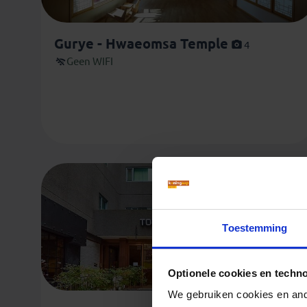
Gurye - Hwaeomsa Temple
4
Geen WIFI
Toestemming
Optionele cookies en techn
We gebruiken cookies en ande