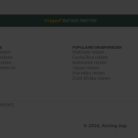
Vragen?
Bel 020-7887700
S
POPULAIRE GROEPSREIZEN
eizen
Vietnam reizen
reizen
Costa Rica reizen
reizen
Indonesie reizen
eizen 6+
Japan reizen
Marokko reizen
Zuid-Afrika reizen
ontact
© 2026, Koning Aap