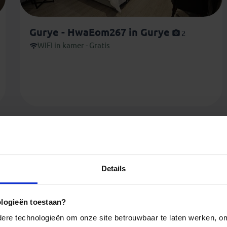
Gurye - HwaEom267 in Gurye
2
WIFI in kamer - Gratis
Details
ologieën toestaan?
re technologieën om onze site betrouwbaar te laten werken, om 