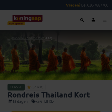
Vragen?
Bel 020-7887700
...
>
Rondreis Thailand Kort
>
FAQ
CLASSIC
8,2
(498)
Rondreis Thailand Kort
15 dagen
€ 1.813,-
v.a.