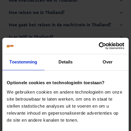
Hoe overnachten we in Thailand?
Visum:
Hoe reizen we in Thailand?
Hoe gaat het reizen in de nachttrein in Thailand?
Thuisvaccinatie.nl
Is er Wifi in Thailand?
Heb ik een wereldstekker nodig voor Thailand?
Kan ik pinnen in Thailand?
Toestemming
Details
Over
Kan er vegetarisch gegeten worden in Thailand?
http://www.wereldstopcontacten.nl/
Optionele cookies en technologieën toestaan?
Paspoort: wel of niet afgeven tijdens mijn reis?
www.wanda.be
We gebruiken cookies en andere technologieën om onze
Wat is het kledingadvies voor Thailand?
site betrouwbaar te laten werken, om ons in staat te
visum-
stellen statistische analyses uit te voeren en om u
legalisatie.nl/koningaap-nl
Moet ik een koffer of een backpack meenemen op
relevante inhoud en gepersonaliseerde advertenties op
visum-
reis?
legalisatie.nl/koningaap-be
de site en andere kanalen te tonen.
Hoeveel boekers zijn er nodig voor een