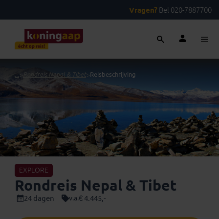
Vragen?
Bel 020-7887700
...
>
Rondreis Nepal & Tibet
>
Reisbeschrijving
EXPLORE
Rondreis Nepal & Tibet
24 dagen
€ 4.445,-
v.a.