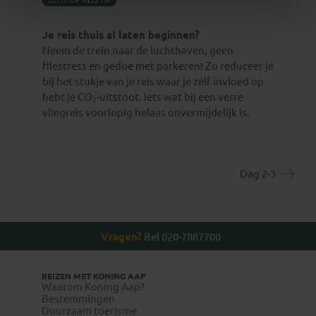
Je reis thuis al laten beginnen?
Neem de trein naar de luchthaven, geen
filestress en gedoe met parkeren! Zo reduceer je
bij het stukje van je reis waar je zélf invloed op
hebt je CO₂-uitstoot. Iets wat bij een verre
vliegreis voorlopig helaas onvermijdelijk is.
Dag 2-3
Vragen?
Bel 020-7887700
REIZEN MET KONING AAP
Waarom Koning Aap?
Bestemmingen
Duurzaam toerisme