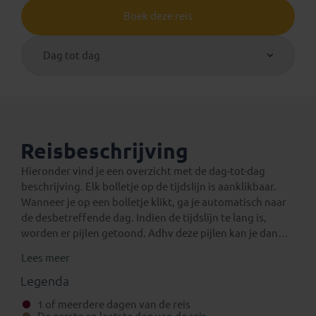
Boek deze reis
Dag tot dag
Reisbeschrijving
Hieronder vind je een overzicht met de dag-tot-dag
beschrijving. Elk bolletje op de tijdslijn is aanklikbaar.
Wanneer je op een bolletje klikt, ga je automatisch naar
de desbetreffende dag. Indien de tijdslijn te lang is,
worden er pijlen getoond. Adhv deze pijlen kan je dan
verder navigeren op de tijdslijn.
Lees meer
Een verlenging voor na de reis
Eventuele standaard verlengingen van deze rondreis
Legenda
kun je vinden onder het aparte tabblad ‘Verlengingen’.
1 of meerdere dagen van de reis
Daarnaast is het mogelijk om bij boeking (in het