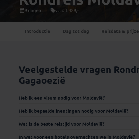
Mongolië
(1)
Tanzania
(1)
9 dagen
€ 1.429,-
v.a.
Nepal
(6)
Zimbabwe
(2)
Oezbekistan
(3)
Zuid-Afrika
(7)
Introductie
Dag tot dag
Reisdata & prijz
Singapore
(1)
Sri Lanka
(4)
Tadzjikistan
(1)
Taiwan
(1)
Veelgestelde vragen Rondre
Thailand
(8)
Tibet
(3)
Gagaoezië
Heb ik een visum nodig voor Moldavië?
Internationaal paspoort :
Heb ik bepaalde inentingen nodig voor Moldavië?
Wat is de beste reistijd voor Moldavië?
Visum:
In wat voor een hotels overnachten we in Moldavië?