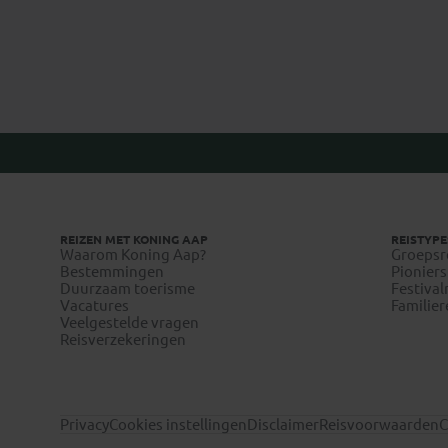
REIZEN MET KONING AAP
REISTYPE
Waarom Koning Aap?
Groepsr
Bestemmingen
Pioniers
Duurzaam toerisme
Festival
Vacatures
Familier
Veelgestelde vragen
Reisverzekeringen
Privacy
Cookies instellingen
Disclaimer
Reisvoorwaarden
C