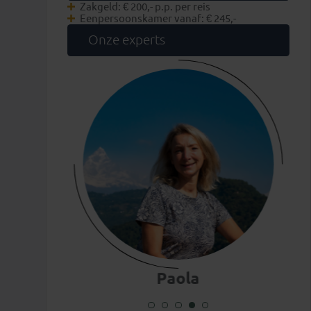
Zakgeld: € 200,- p.p. per reis
Eenpersoonskamer vanaf: € 245,-
Onze experts
Paola