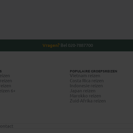
Vragen?
Bel 020-7887700
S
POPULAIRE GROEPSREIZEN
eizen
Vietnam reizen
reizen
Costa Rica reizen
reizen
Indonesie reizen
eizen 6+
Japan reizen
Marokko reizen
Zuid-Afrika reizen
ontact