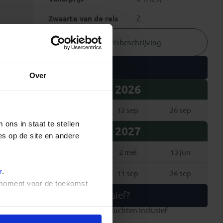
2
Zwaarte van de reis
Reisbeschrijving
Vertrekdata
Over
2026
26 aug
12 sep
26 sep
ons in staat te stellen
2027
es op de site en andere
24 apr
2 mei
13 jun
r
.
26 aug
11 sep
26 sep
t moment voor de toekomst
Wat is inclusief?
internationale vluchten inclusief
ruimbagage