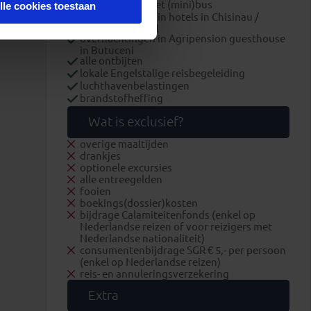
alle transport met (mini)bus
lle cookies toestaan
overnachtingen in hotels in Chisinau /
Soroca / Tiraspol
overnachtingen in Agripension guesthouse
in Butuceni
alle ontbijten
lokale Engelstalige reisbegeleiding
luchthavenbelastingen
brandstofheffing
Wat is exclusief?
overige maaltijden
drankjes
optionele excursies
alle entreegelden
fooien
boekings(dossier)kosten
bijdrage Calamiteitenfonds (enkel op
Nederlandse reizen of voor reizigers met
Nederlandse nationaliteit)
consumentenbijdrage SGR € 5,- per persoon
(enkel op Nederlandse reizen)
reis- en annuleringsverzekering
Extra