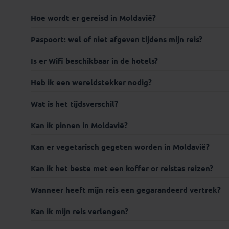
Hoe wordt er gereisd in Moldavië?
Thuisv
Paspoort: wel of niet afgeven tijdens mijn reis?
Is er Wifi beschikbaar in de hotels?
De Belgische reizigers kunnen voor de meest correcte en u
Instituut voor Tropische Geneeskunde. Je kan ook op
ww
Heb ik een wereldstekker nodig?
voor Tropische Geneeskunde kun je ook terecht voor je i
visum-legalisatie.nl/k
Wat is het tijdsverschil?
visum-legalisatie.nl/koni
Kan ik pinnen in Moldavië?
Kan er vegetarisch gegeten worden in Moldavië?
Reizigers die niet beschikken over de Nederlandse of Belgis
Kan ik het beste met een koffer or reistas reizen?
betreffende ambassade(s) en hun eventuele visum te regele
Wanneer heeft mijn reis een gegarandeerd vertrek?
Reizigers met meereizende kinderen onder de 18 jaar diene
aanvullende toelatingseisen
niet
Kan ik mijn reis verlengen?
Je reis krijgt een gegarandeerd vertrek op het moment da
minimumaantal reizigers kan per reis verschillen en vind je