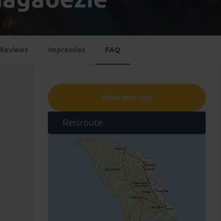
Emiraten
(1)
Reviews
Impressies
FAQ
Boek deze reis
Reisroute