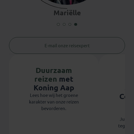
Mariëlle
E-mail onze reisexpert
Duurzaam
reizen
met
Ju
Koning Aap
Coo
Lees hoe wij het groene
karakter van onze reizen
th
bevorderen.
Koni
Justdig
tegen 