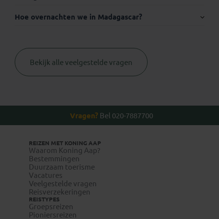
Hoe overnachten we in Madagascar?
Thuisvaccinatie.nl
Bekijk alle veelgestelde vragen
Visum:
Vragen?
Bel 020-7887700
De Belgische reizigers kunnen voor de meest correcte en
up-to-date informatie terecht bij de huisarts en/of bij het
Instituut voor Tropische Geneeskunde. Je kan ook
REIZEN MET KONING AAP
op
www.wanda.be
Waarom Koning Aap?
online per land advies opvragen. Bij
Bestemmingen
het Instituut voor Tropische Geneeskunde kun je ook
Duurzaam toerisme
terecht voor je inentingen.
Vacatures
Veelgestelde vragen
Reisverzekeringen
REISTYPES
Groepsreizen
Pioniersreizen