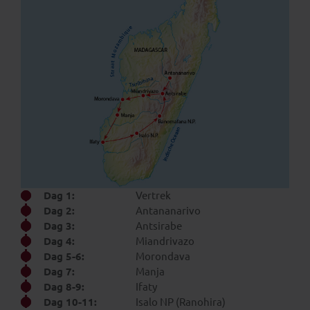
Dag 1:
Vertrek
Dag 2:
Antananarivo
Dag 3:
Antsirabe
Dag 4:
Miandrivazo
Dag 5-6:
Morondava
Dag 7:
Manja
Dag 8-9:
Ifaty
Dag 10-11:
Isalo NP (Ranohira)