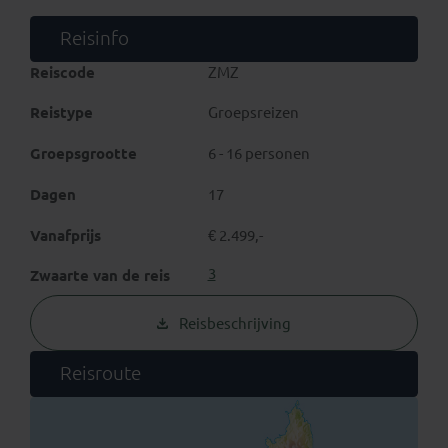
pittoreske dorpjes rijd je via de mooie westkust naar
Ifaty. Smalle ravijnen en door wind en water
Reisinfo
gebeeldhouwde rotsen geven het Isalo Nationaal Park
zijn speciale karakter. Wie weet zie je nog
Reiscode
ZMZ
ringstaartmaki’s!
Reistype
Groepsreizen
Groepsgrootte
6 - 16 personen
Dagen
17
Vanafprijs
€ 2.499,-
3
Zwaarte van de reis
Reisbeschrijving
Reisroute