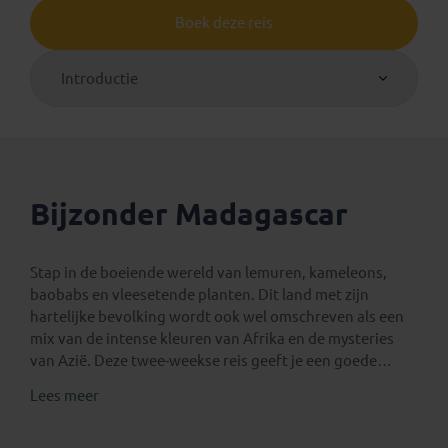
Boek deze reis
Introductie
Bijzonder Madagascar
Stap in de boeiende wereld van lemuren, kameleons,
baobabs en vleesetende planten. Dit land met zijn
hartelijke bevolking wordt ook wel omschreven als een
mix van de intense kleuren van Afrika en de mysteries
van Azië. Deze twee-weekse reis geeft je een goede
indruk van dit bijzondere land. Een speciaal bezoek
Lees meer
breng je aan de ‘Avenue du Baobab’, één van de meest
schilderachtige plekken van Madagascar. Langs