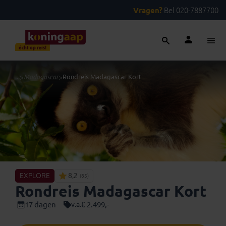
Vragen?
Bel 020-7887700
...
>
Madagascar
>
Rondreis Madagascar Kort
EXPLORE
8,2
(85)
Rondreis Madagascar Kort
17 dagen
€ 2.499,-
v.a.