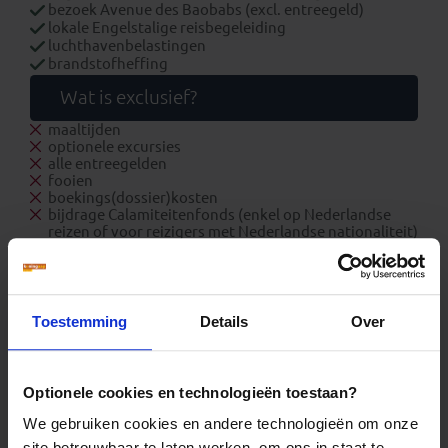
bezoek Avenue des Baobabs (excl. entreegeld)
lokale Engelstalige reisbegeleiding
luchthavenbelastingen
brandstofheffing
Wat is exclusief?
maaltijden
optionele excursies
alle entreegelden
fooien
boekings(dossier)kosten
bijdrage Calamiteitenfonds (enkel op Nederlandse
reizen of voor reizigers met Nederlandse nationaliteit)
consumentenbijdrage SGR € 5,- per persoon (enkel op
Nederlandse reizen)
reis- en annuleringsverzekering
visumkosten
Toestemming
Details
Over
Extra
Zakgeld: € 600,- p.p. per reis
Eenpersoonskamer vanaf: € 425,-
Optionele cookies en technologieën toestaan?
Let op!
We gebruiken cookies en andere technologieën om onze
site betrouwbaar te laten werken, om ons in staat te