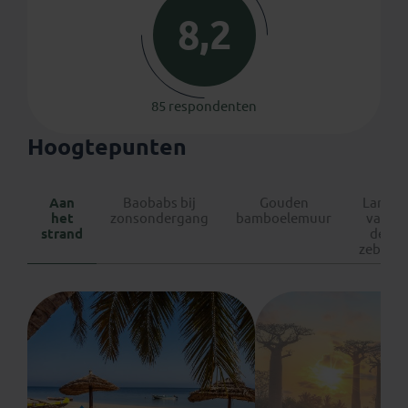
8,2
85 respondenten
Hoogtepunten
Aan
Baobabs bij
Gouden
Land
het
zonsondergang
bamboelemuur
van
strand
de
zeboe