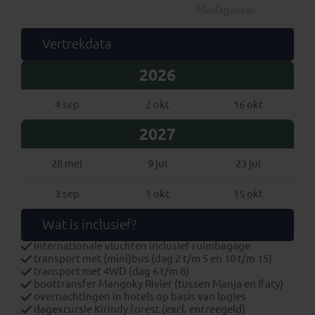
Madagascar.
Vertrekdata
2026
4 sep
2 okt
16 okt
2027
28 mei
9 jul
23 jul
3 sep
1 okt
15 okt
Wat is inclusief?
internationale vluchten inclusief ruimbagage
transport met (mini)bus (dag 2 t/m 5 en 10 t/m 15)
transport met 4WD (dag 6 t/m 8)
boottransfer Mangoky Rivier (tussen Manja en Ifaty)
overnachtingen in hotels op basis van logies
dagexcursie Kirindy forest (excl. entreegeld)