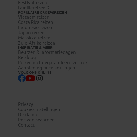
Festivalreizen
Familiereizen 6+
POPULAIRE GROEPSREIZEN
Vietnam reizen
visum-
Costa Rica reizen
legalisatie.nl/koningaap-nl
Indonesie reizen
visum-
Japan reizen
Marokko reizen
legalisatie.nl/koningaap-be
Zuid-Afrika reizen
INSPIRATIE & MEER
Beurzen & informatiedagen
Reisblog
Reizen met gegarandeerd vertrek
Aanbiedingen en kortingen
Reizigers die niet beschikken over de Nederlandse of
VOLG ONS ONLINE
Belgische nationaliteit, dienen zelf contact op te nemen
met de betreffende ambassade(s) en hun eventuele visum
te regelen.
Privacy
Reizigers met meereizende kinderen onder de 18 jaar
Cookies instellingen
dienen zelf bij de betreffende ambassade te infomeren naar
Disclaimer
eventuele aanvullende toelatingseisen.
Reisvoorwaarden
Contact
Bewijs van inentingen gele koorts: