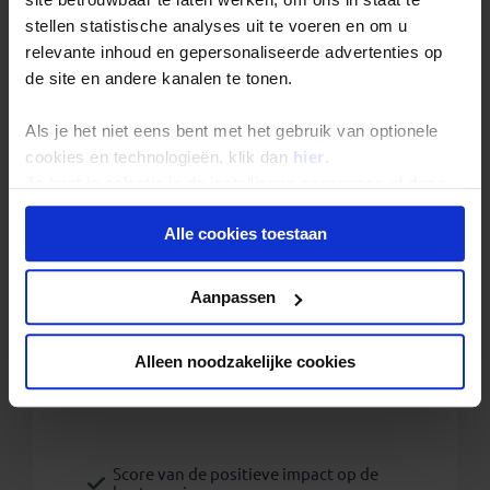
stellen statistische analyses uit te voeren en om u
relevante inhoud en gepersonaliseerde advertenties op
de site en andere kanalen te tonen.
Local Impact Score
Als je het niet eens bent met het gebruik van optionele
cookies en technologieën, klik dan
hier
.
van deze reis:
45 /
Je kunt je selectie in de instellingen aanpassen of deze
100
onder aan de pagina op elk gewenst moment voor de
Alle cookies toestaan
Wat houdt dit cijfer in?
toekomst wijzigen.
Privacy beleid
Aanpassen
Alleen noodzakelijke cookies
Score van de positieve impact op de