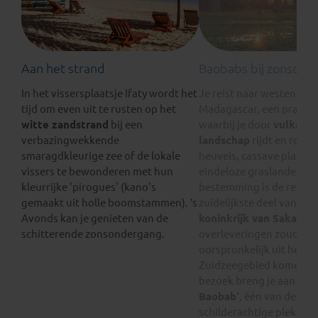
Aan het strand
Baobabs bij zonsond
In het vissersplaatsje Ifaty wordt het
Je reist naar westen van
tijd om even uit te rusten op het
Madagascar, een prachtig
witte zandstrand
bij een
waarbij je door
vulkanis
verbazingwekkende
landschap
rijdt en rotsa
smaragdkleurige zee of de lokale
heuvels, cassave planta
vissers te bewonderen met hun
eindeloze graslanden ko
kleurrijke 'pirogues' (kano's
bestemming is de regio
gemaakt uit holle boomstammen). ’s
zuidelijkste deel van he
Avonds kan je genieten van de
koninkrijk van Sakalava
schitterende zonsondergang.
overleveringen zouden 
oorspronkelijk uit het Sti
Zuidzeegebied komen. E
bezoek breng je aan de
‘
Baobab’
, één van de me
schilderachtige plekken