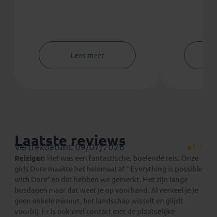
Lees meer
Laatste reviews
Vertrekdatum: 09/07/2026
10
Reiziger:
Het was een fantastische, boeiende reis. Onze
gids Dore maakte het helemaal af “ Everything is possible
with Dore” en dat hebben we gemerkt. Het zijn lange
busdagen maar dat weet je op voorhand. Al verveel je je
geen enkele minuut, het landschap wisselt en glijdt
voorbij. Er is ook veel contact met de plaatselijke