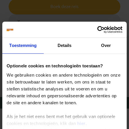
Boek deze reis
Toestemming
Details
Over
Verlengingen Rondreis
Kirgizië
Optionele cookies en technologieën toestaan?
We gebruiken cookies en andere technologieën om onze
Geen informatie over verlengingen beschikbaar
site betrouwbaar te laten werken, om ons in staat te
stellen statistische analyses uit te voeren en om u
relevante inhoud en gepersonaliseerde advertenties op
de site en andere kanalen te tonen.
Vragen?
Bel 020-7887700
Als je het niet eens bent met het gebruik van optionele
REIZEN MET KONING AAP
Waarom Koning Aap?
cookies en technologieën, klik dan
hier
.
Bestemmingen