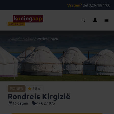
Vragen?
Bel 020-7887700
...
>
Rondreis Kirgizië
>
Verlengingen
PIONIER
8,8
(8)
Rondreis Kirgizië
16 dagen
€ 2.197,-
v.a.