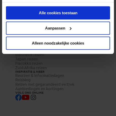
Je kunt je selectie in de instellingen aanpassen of deze
Duurzaam toerisme
onder aan de pagina op elk gewenst moment voor de
Vacatures
Veelgestelde vragen
Alle cookies toestaan
toekomst wijzigen.
Reisverzekeringen
REISTYPES
Groepsreizen
Privacy beleid
Aanpassen
Pioniersreizen
Festivalreizen
Familiereizen 6+
POPULAIRE GROEPSREIZEN
Alleen noodzakelijke cookies
Vietnam reizen
Costa Rica reizen
Indonesie reizen
Japan reizen
Marokko reizen
Zuid-Afrika reizen
INSPIRATIE & MEER
Beurzen & informatiedagen
Reisblog
Reizen met gegarandeerd vertrek
Aanbiedingen en kortingen
VOLG ONS ONLINE