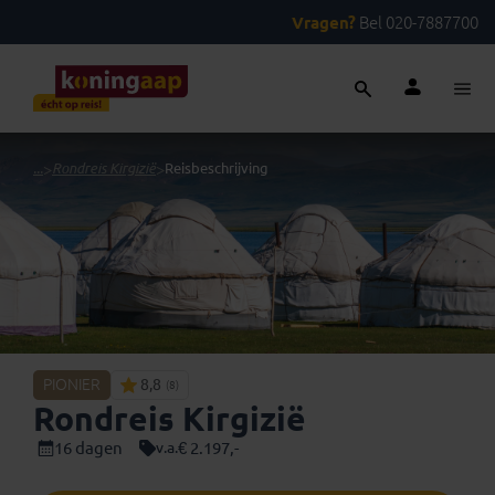
Vragen?
Bel 020-7887700
...
>
Rondreis Kirgizië
>
Reisbeschrijving
PIONIER
8,8
(8)
Rondreis Kirgizië
16 dagen
€ 2.197,-
v.a.