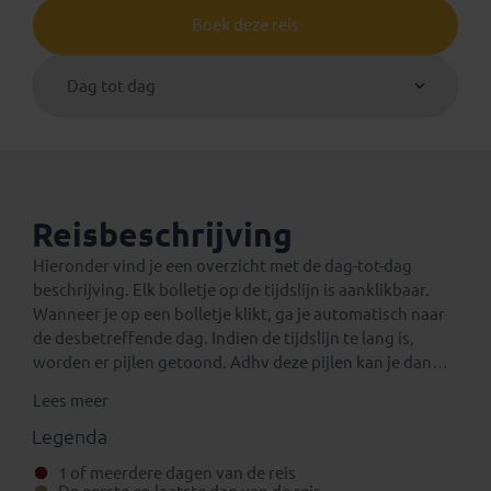
Boek deze reis
Dag tot dag
Reisbeschrijving
Hieronder vind je een overzicht met de dag-tot-dag
beschrijving. Elk bolletje op de tijdslijn is aanklikbaar.
Wanneer je op een bolletje klikt, ga je automatisch naar
de desbetreffende dag. Indien de tijdslijn te lang is,
worden er pijlen getoond. Adhv deze pijlen kan je dan
verder navigeren op de tijdslijn.
Lees meer
Een verlenging voor na de reis
Eventuele standaard verlengingen van deze rondreis
Legenda
kun je vinden onder het aparte tabblad ‘Verlengingen’.
1 of meerdere dagen van de reis
Daarnaast is het mogelijk om bij boeking (in het