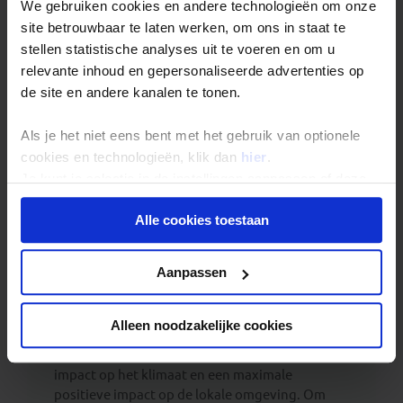
We gebruiken cookies en andere technologieën om onze
site betrouwbaar te laten werken, om ons in staat te
stellen statistische analyses uit te voeren en om u
relevante inhoud en gepersonaliseerde advertenties op
de site en andere kanalen te tonen.
Als je het niet eens bent met het gebruik van optionele
cookies en technologieën, klik dan
hier
.
Je vliegt vandaag naar
Bishkek
, de hoofdstad van
Kirgizië
(ook wel
Kyrgyzstan
genoemd). Afhankelijk van
Je kunt je selectie in de instellingen aanpassen of deze
je definitieve vluchtschema land je in de loop van de
onder aan de pagina op elk gewenst moment voor de
nacht of ochtend van dag 2. Op de luchthaven staat een
chauffeur op je te wachten om je naar het eerste
Alle cookies toestaan
toekomst wijzigen.
groepshotel te brengen.
Privacy beleid
Aanpassen
ÉCHT OP REIS TIP
Alleen noodzakelijke cookies
Local Impact Score
Voor elke reis streven we naar een minimale
impact op het klimaat en een maximale
positieve impact op de lokale omgeving. Om