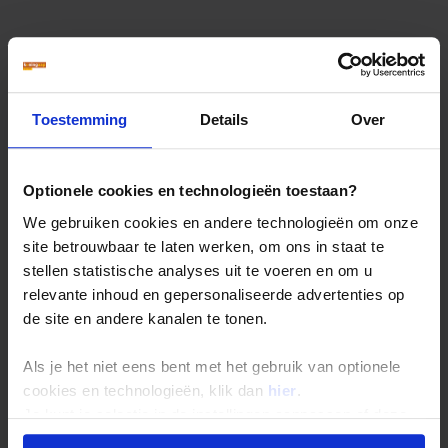
Reizen: de feiten op een rij
We kunnen ons voorstellen dat je nog vragen hebt over
Toestemming
Details
Over
hoe wij onze reizen organiseren. Daarom hebben wij
voor de belangrijkste onderwerpen een speciale pagina
samengesteld met daarop de antwoorden op de meest
gestelde vragen.
Optionele cookies en technologieën toestaan?
Denk hierbij bijvoorbeeld aan vragen als:
We gebruiken cookies en andere technologieën om onze
Wanneer gaat mijn reis gegarandeerd door?
site betrouwbaar te laten werken, om ons in staat te
Hoe zit het met de betaling van mijn reis?
stellen statistische analyses uit te voeren en om u
Ik kan bij jullie mijn eigen vlucht kiezen. Hoe werkt
relevante inhoud en gepersonaliseerde advertenties op
dat?
de site en andere kanalen te tonen.
Kan ik voor vertrek een specifieke stoel in het
vliegtuig reserveren?
Als je het niet eens bent met het gebruik van optionele
Hoeveel bagage kan ik meenemen?
cookies en technologieën, klik dan
hier
.
Lees hier de veelgestelde vragen
Je kunt je selectie in de instellingen aanpassen of deze
onder aan de pagina op elk gewenst moment voor de