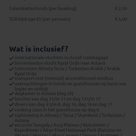
Calamiteitenfonds (per boeking)
€ 2,50
SGR bijdrage €5 (per persoon)
€ 5,00
Wat is inclusief?
internationale vluchten inclusief ruimbagage
binnenlandse vlucht Kyzyl Orda naar Astana
treinreizen Almaty-Taraz / Turkestan-Aralsk / Aralsk-
Kyzyl Orda
transport met (meestal) airconditioned minibus
overnachtingen in hotels en guesthouses op basis van
logies en ontbijt
dagkamer in Astana (dag 20)
lunches van dag 3 t/m 11 en dag 13 t/m 17
diners van dag 4 t/m 8, dag 14, dag 16 en dag 17
cooking class in het guesthouse op dag 6
sightseeing in Almaty / Taraz / Shymkent / Turkestan /
Astana
excursie Tamgaly / Assy Plateau / Kolsaimeer /
Kayndimeer / Altyn Emel Nationaal Park (Katutau en
Aktau) / Akyrtas / Aksu Canyon / Sauran / Aralmeer /