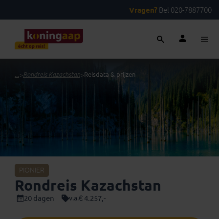
Vragen?
Bel 020-7887700
...
>
Rondreis Kazachstan
>
Reisdata & prijzen
PIONIER
Rondreis Kazachstan
20 dagen
€ 4.257,-
v.a.