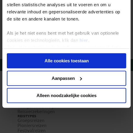
stellen statistische analyses uit te voeren en om u
relevante inhoud en gepersonaliseerde advertenties op
Fotoboek Kazachstan, studiereis
de site en andere kanalen te tonen.
Anton
76
Als je het niet eens bent met het gebruik van optionele
cookies en technologieën, klik dan
hier
.
Je kunt je selectie in de instellingen aanpassen of deze
onder aan de pagina op elk gewenst moment voor de
Alle cookies toestaan
toekomst wijzigen.
Vragen?
Bel 020-7887700
Privacy beleid
Aanpassen
REIZEN MET KONING AAP
Waarom Koning Aap?
Bestemmingen
Alleen noodzakelijke cookies
Duurzaam toerisme
Vacatures
Veelgestelde vragen
Reisverzekeringen
REISTYPES
Groepsreizen
Pioniersreizen
Festivalreizen