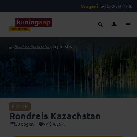
Vragen?
Bel 020-7887700
...
>
Rondreis Kazachstan
>
Impressies
PIONIER
Rondreis Kazachstan
20 dagen
€ 4.257,-
v.a.