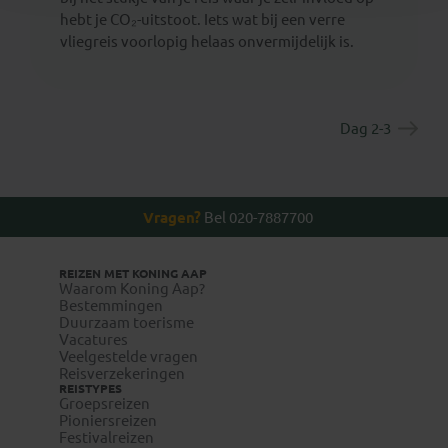
hebt je CO₂-uitstoot. Iets wat bij een verre
vliegreis voorlopig helaas onvermijdelijk is.
Dag 2-3
Vragen?
Bel 020-7887700
REIZEN MET KONING AAP
Waarom Koning Aap?
Bestemmingen
Duurzaam toerisme
Vacatures
Veelgestelde vragen
Reisverzekeringen
REISTYPES
Groepsreizen
Pioniersreizen
Festivalreizen