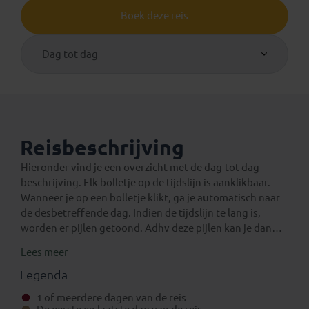
Boek deze reis
Dag tot dag
Reisbeschrijving
Hieronder vind je een overzicht met de dag-tot-dag
beschrijving. Elk bolletje op de tijdslijn is aanklikbaar.
Wanneer je op een bolletje klikt, ga je automatisch naar
de desbetreffende dag. Indien de tijdslijn te lang is,
worden er pijlen getoond. Adhv deze pijlen kan je dan
verder navigeren op de tijdslijn.
Lees meer
Een verlenging voor na de reis
Eventuele standaard verlengingen van deze rondreis
Legenda
kun je vinden onder het aparte tabblad ‘Verlengingen’.
1 of meerdere dagen van de reis
Daarnaast is het mogelijk om bij boeking (in het