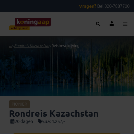
Vragen?
Bel 020-7887700
...
>
Rondreis Kazachstan
>
Reisbeschrijving
PIONIER
Rondreis Kazachstan
20 dagen
€ 4.257,-
v.a.