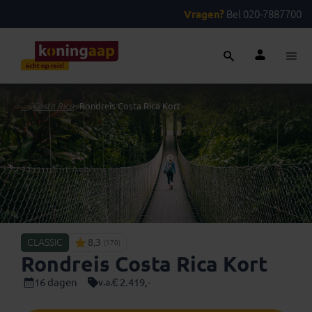
Vragen?
Bel 020-7887700
...
>
Costa Rica
>
Rondreis Costa Rica Kort
CLASSIC
8,3
(170)
Rondreis Costa Rica Kort
16 dagen
€ 2.419,-
v.a.