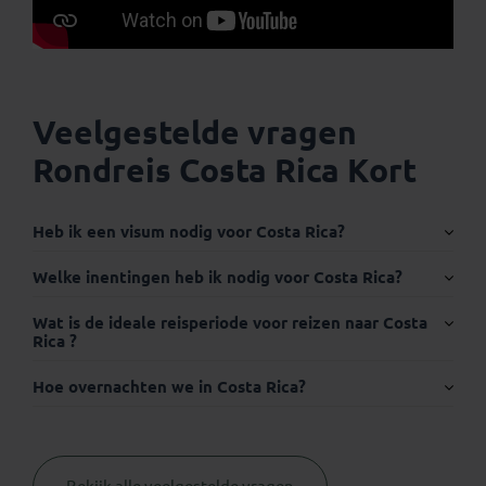
Veelgestelde vragen
Rondreis Costa Rica Kort
Heb ik een visum nodig voor Costa Rica?
Internationaal paspoort:
Welke inentingen heb ik nodig voor Costa Rica?
Wat is de ideale reisperiode voor reizen naar Costa
Bij veel reizen die we aanbieden zijn inentingen tegen de
Rica ?
belangrijkste ziekten noodzakelijk. Niet het meest leuke
deel van je reisvoorbereiding maar wel onvermijdelijk.
Hoe overnachten we in Costa Rica?
Wij zijn niet medisch geschoold en mogen daarom
hierover geen advies geven.
Koning Aap Nederland heeft in samenwerking
Visum:
met
Thuisvaccinatie.nl
een oplossing gevonden voor