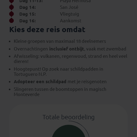
Dag 11-13:
Playa Hermosa
Dag 14:
San José
Dag 15:
Vliegtuig
Dag 16:
Aankomst
Kies deze reis omdat
Kleine groepen van maximaal 18 deelnemers
Overnachtingen
inclusief ontbijt
, vaak met zwembad
Afwisseling: vulkanen, regenwoud, strand en heel veel
dieren!
Hoogtepunt! Op zoek naar schildpadden in
Tortuguero N.P.
Adopteer een schildpad
met je reisgenoten
Slingeren tussen de boomtoppen in magisch
Monteverde
Totale beoordeling