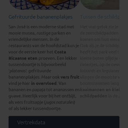
Gefrituurde bananenplakjes
Tussen de schildpad
San José is een moderne stad met
Met wat geluk zie je in
T
mooie musea, rustige parken en
de zeeschildpadden die h
vriendelijke mensen. In de
komen om hun eieren te 
restaurants van de hoofdstad kun je
Ook als je de schildpadde
voor de eerste keer het
Costa
heeft het park veel te bi
Ricaanse eten
proeven. Een lekker
kleine boten glijd je ove
tussendoortje is bijvoorbeeld
riviertjes, op de oevers z
‘
platanos’
: gefrituurde
luiaards en leguanen. Bo
bananenplakjes. Maar ook
vers fruit
vliegen de mooiste vogel
vind je hier
in overvloed
. Van
boomstammen langs de k
bananen en papaja tot ananassen en
kaaimannen en kleine
guave. Heerlijk voor bij het ontbijt,
schildpadden
in de zon.
als vers fruitsapje (
jugos naturales
)
of als lekker tussendoortje.
Vertrekdata