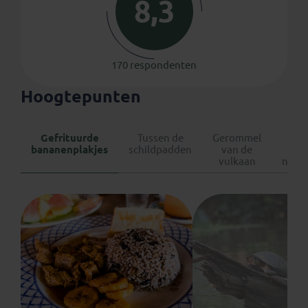
8,3
170 respondenten
Hoogtepunten
Gefrituurde
Tussen de
Gerommel
Can
bananenplakjes
schildpadden
van de
door
vulkaan
nevel