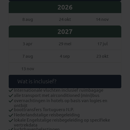
2026
8 aug
24 okt
14 nov
2027
3 apr
29 mei
17 jul
7 aug
4 sep
23 okt
13 nov
Wat is inclusief?
Internationale vluchten inclusief ruimbagage
alle transport met airconditioned (mini)bus
overnachtingen in hotels op basis van logies en
ontbijt
boottransfers Tortuguero N.P.
Nederlandstalige reisbegeleiding
lokale Engelstalige reisbegeleiding op specifieke
vertrekdata
luchthavenbelastingen