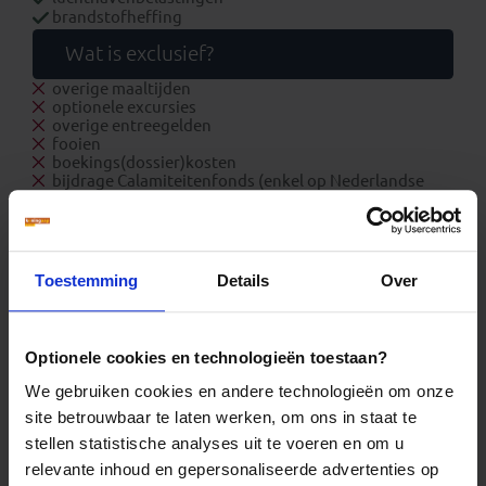
brandstofheffing
Wat is exclusief?
overige maaltijden
optionele excursies
overige entreegelden
fooien
boekings(dossier)kosten
bijdrage Calamiteitenfonds (enkel op Nederlandse
reizen of voor reizigers met Nederlandse nationaliteit)
consumentenbijdrage SGR € 5,- per persoon (enkel op
Nederlandse reizen)
reis- en annuleringsverzekering.
Toestemming
Details
Over
Extra
Zakgeld: € 1.200,- p.p. per reis
Eenpersoonskamer vanaf: € 445,-
Optionele cookies en technologieën toestaan?
Let op!
We gebruiken cookies en andere technologieën om onze
Op deze reis wordt regelmatig gebruik gemaakt van
site betrouwbaar te laten werken, om ons in staat te
vluchten met een overstap in de VS. Voor reizen die via
stellen statistische analyses uit te voeren en om u
Amerika vliegen dient online een ESTA aangevraagd te
worden. Houd hier van te voren rekening mee.
relevante inhoud en gepersonaliseerde advertenties op