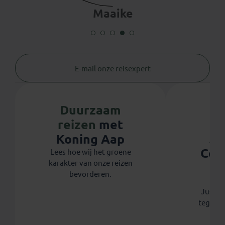
Maaike
E-mail onze reisexpert
Duurzaam
reizen
met
Ju
Koning Aap
Coo
Lees hoe wij het groene
karakter van onze reizen
th
bevorderen.
Koni
Justdig
tegen 