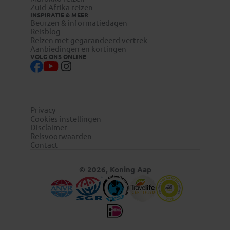
Zuid-Afrika reizen
Reizigers die niet beschikken over de Nederlandse of
INSPIRATIE & MEER
Beurzen & informatiedagen
Belgische nationaliteit, dienen zelf contact op te nemen
Reisblog
met de betreffende ambassade(s) en hun eventuele visum
Reizen met gegarandeerd vertrek
te regelen.
Aanbiedingen en kortingen
VOLG ONS ONLINE
Reizigers met meereizende kinderen onder de 18 jaar
dienen zelf bij de betreffende ambassade/consulaat te
informeren naar eventuele aanvullende toelatingseisen.
Privacy
Overstap in de Verenigde Staten
Cookies instellingen
Disclaimer
Reisvoorwaarden
Contact
© 2026, Koning Aap