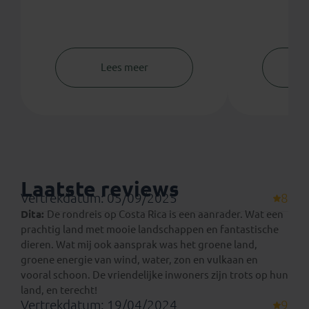
Lees meer
Laatste reviews
Vertrekdatum: 05/09/2025
8
Dita:
De rondreis op Costa Rica is een aanrader. Wat een
prachtig land met mooie landschappen en fantastische
dieren. Wat mij ook aansprak was het groene land,
groene energie van wind, water, zon en vulkaan en
vooral schoon. De vriendelijke inwoners zijn trots op hun
land, en terecht!
Vertrekdatum: 19/04/2024
9