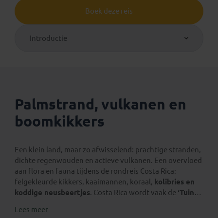
Boek deze reis
Introductie
Palmstrand, vulkanen en
boomkikkers
Een klein land, maar zo afwisselend: prachtige stranden,
dichte regenwouden en actieve vulkanen. Een overvloed
aan flora en fauna tijdens de rondreis Costa Rica:
felgekleurde kikkers, kaaimannen, koraal,
kolibries en
koddige neusbeertjes
. Costa Rica wordt vaak de
‘Tuin
van Centraal-Amerika’
genoemd en dat is zeer terecht.
Lees meer
Houd je van natuur dan is het Costa Rica het land van je