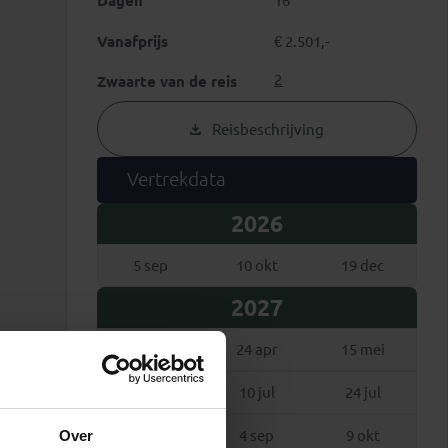
Dagen
16
Vanafprijs
€ 2.501,-
2
Zwaarte van de reis
Reisbeschrijving
Vertrekdata
2026
5 sep
10 okt
19 dec
2027
27 mrt
24 apr
15 mei
3 jul
10 jul
24 jul
Over
7 aug
4 sep
9 okt