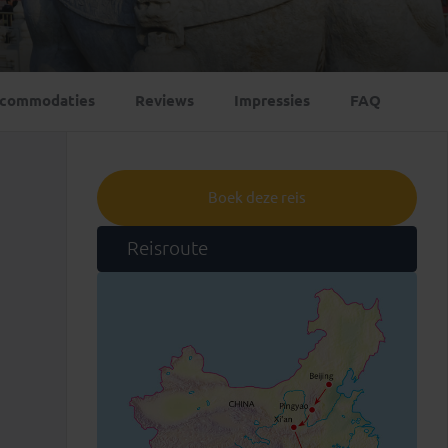
Emiraten
(1)
commodaties
Reviews
Impressies
FAQ
Boek deze reis
Reisroute