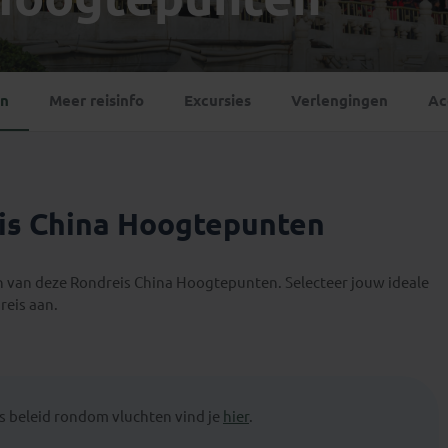
Georgië
(4)
Mexico
(4)
IJsland
(3)
Paraguay
(1)
Kosovo
(1)
Peru
(5)
Last minute reizen
Kroatië
(2)
en
Meer reisinfo
Excursies
Verlengingen
Ac
Suriname
(1)
Letland
(3)
Litouwen
(3)
Moldavië
(1)
Montenegro
(2)
eis China Hoogtepunten
Noord-Macedonië
(1)
en van deze Rondreis China Hoogtepunten. Selecteer jouw ideale
reis aan.
 beleid rondom vluchten vind je
hier
.