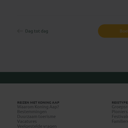
Dag tot dag
Boek
REIZEN MET KONING AAP
REISTYPE
Waarom Koning Aap?
Groepsr
Bestemmingen
Pioniers
Duurzaam toerisme
Festival
Vacatures
Familier
Veelgestelde vragen