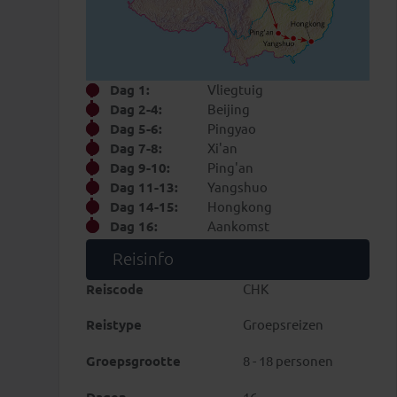
Dag 1:
Vliegtuig
Dag 2-4:
Beijing
Dag 5-6:
Pingyao
Dag 7-8:
Xi'an
Dag 9-10:
Ping'an
Dag 11-13:
Yangshuo
Dag 14-15:
Hongkong
Dag 16:
Aankomst
Reisinfo
Reiscode
CHK
Reistype
Groepsreizen
Groepsgrootte
8 - 18 personen