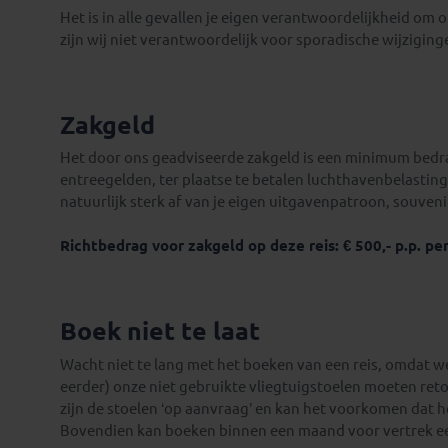
Het is in alle gevallen je eigen verantwoordelijkheid om o
zijn wij niet verantwoordelijk voor sporadische wijzigin
Zakgeld
Het door ons geadviseerde zakgeld is een minimum bedrag
entreegelden, ter plaatse te betalen luchthavenbelastinge
natuurlijk sterk af van je eigen uitgavenpatroon, souven
Richtbedrag voor zakgeld op deze reis: € 500,- p.p. per
Mariëlle
Boek niet te laat
Wacht niet te lang met het boeken van een reis, omdat w
eerder) onze niet gebruikte vliegtuigstoelen moeten re
zijn de stoelen ‘op aanvraag’ en kan het voorkomen dat h
Bovendien kan boeken binnen een maand voor vertrek 