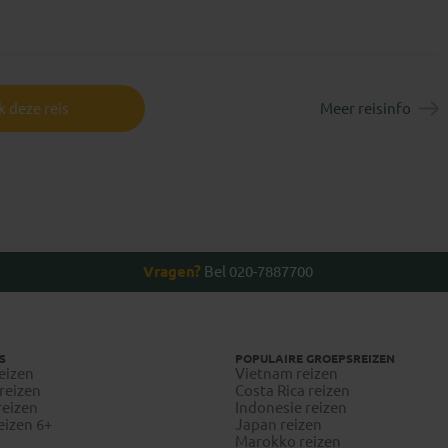
 deze reis
Meer reisinfo
Vragen?
Bel 020-7887700
S
POPULAIRE GROEPSREIZEN
eizen
Vietnam reizen
reizen
Costa Rica reizen
reizen
Indonesie reizen
eizen 6+
Japan reizen
Marokko reizen