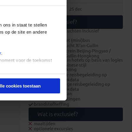
23 okt
25 dec
Wat is inclusief?
ons in staat te stellen
internationale vluchten inclusief
es op de site en andere
ruimbagage
alle transport met (mini)bus
binnenlandse vlucht Xi’an-Guilin
hogensnelheidstrein Beijing-Pingyao /
r
.
Pingyao-Xi'an / Guilin-Hongkong
overnachtingen in hotels op basis van logies
t moment voor de toekomst
met ontbijt in Chinese stijl
dagkamer Hongkong
Nederlandstalige reisbegeleiding op
specifieke vertrekdata
lokale Engelstalige reisbegeleiding op
lle cookies toestaan
specifieke vertrekdata
entreegeld Ping’an
luchthavenbelastingen
brandstofheffing
Wat is exclusief?
maaltijden
optionele excursies