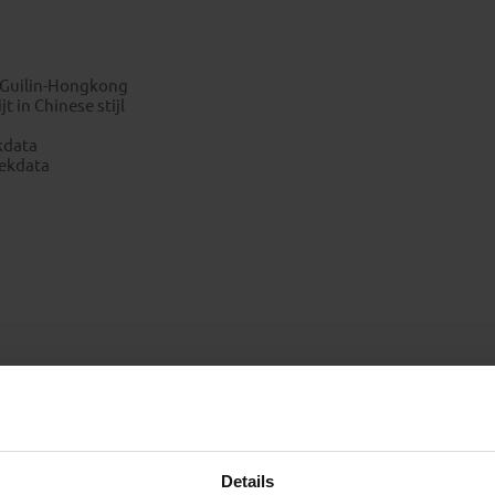
/ Guilin-Hongkong
t in Chinese stijl
kdata
rekdata
en of voor reizigers met Nederlandse nationaliteit)
Details
Nederlandse reizen)