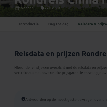
Mongolië
(1)
Tanzania
(1)
16 dagen
€ 2.501,-
v.a.
Nepal
(6)
Zimbabwe
(2)
Oezbekistan
(3)
Zuid-Afrika
(7)
Introductie
Dag tot dag
Reisdata & prijz
Singapore
(1)
Sri Lanka
(4)
Tadzjikistan
(1)
Taiwan
(1)
Reisdata en prijzen Rondr
Thailand
(8)
Tibet
(3)
Hieronder vind je een overzicht met de reisdata en prijz
vertrekdata met onze unieke prijsgarantie en vraag jouw 
Antwoorden op de meest gestelde vragen over ons