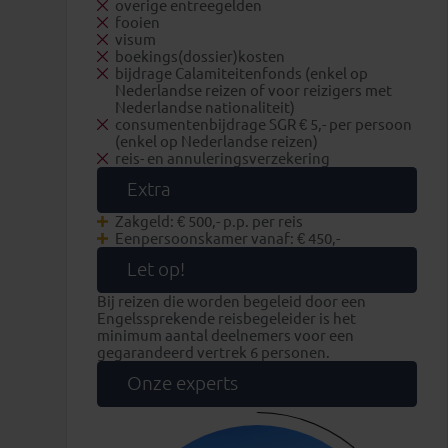
overige entreegelden
fooien
visum
boekings(dossier)kosten
bijdrage Calamiteitenfonds (enkel op
Nederlandse reizen of voor reizigers met
Nederlandse nationaliteit)
consumentenbijdrage SGR € 5,- per persoon
(enkel op Nederlandse reizen)
reis- en annuleringsverzekering
Extra
Zakgeld: € 500,- p.p. per reis
Eenpersoonskamer vanaf: € 450,-
Let op!
Bij reizen die worden begeleid door een
Engelssprekende reisbegeleider is het
minimum aantal deelnemers voor een
gegarandeerd vertrek 6 personen.
Onze experts