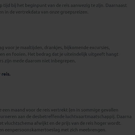
p tijd bij het beginpunt van de reis aanwezig te zijn. Daarnaast
gen in de vertrekdata van onze groepsreizen.
 voor je maaltijden, drankjes, bijkomende excursies,
n en fooien. Het bedrag dat je uiteindelijk uitgeeft hangt
irs zijn mede daarom niet inbegrepen.
 reis.
Marisa
Anton
e een maand voor de reis vertrekt (en in sommige gevallen
tourneren aan de desbetreffende luchtvaartmaatschappij. Daarna
et vluchtschema afwijkt en de prijs van de reis hoger wordt.
een eenpersoonskamertoeslag met zich meebrengen.