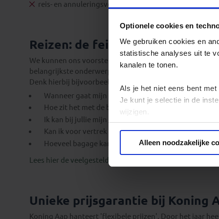
reis- en annuleringsverzekering
Optionele cookies en techn
We gebruiken cookies en ande
Reizen: de feiten op een rij
statistische analyses uit te
We kunnen ons voorstellen dat je nog vragen hebt over 
kanalen te tonen.
belangrijkste onderwerpen een speciale pagina samenge
Denk hierbij bijvoorbeeld aan vragen als:
Als je het niet eens bent met
Wanneer gaat mijn reis gegarandeerd door?
Je kunt je selectie in de in
Hoe zit het met de betaling van mijn reis?
wijzigen.
Ik kan bij jullie mijn eigen vlucht kiezen. Hoe werkt d
Kan ik voor vertrek een specifieke stoel in het vliegt
Privacy beleid
Alleen noodzakelijke c
Hoeveel bagage kan ik meenemen?
Lees hier de veelgestelde vragen
Unieke prijsgarantie bij Koning 
Koning Aap hanteert 'flexibele prijzen'. Door het jaar he