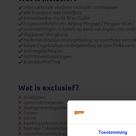
internationale vluchten inclusief ruimbagage
alle transport met (mini)bus
binnenlandse vlucht Xi’an-Guilin
hogensnelheidstrein Beijing-Pingyao / Pingyao-Xi'an 
overnachtingen in hotels op basis van logies met ontbij
dagkamer Hongkong
Nederlandstalige reisbegeleiding op specifieke vertre
lokale Engelstalige reisbegeleiding op specifieke vert
entreegeld Ping’an
luchthavenbelastingen
brandstofheffing
Wat is exclusief?
maaltijden
optionele excursies
overige entreegelden
fooien
visum
boekings(dossier)kosten
bijdrage Calamiteitenfonds (enkel op Nederlandse reiz
Toestemming
consumentenbijdrage SGR € 5,- per persoon (enkel op 