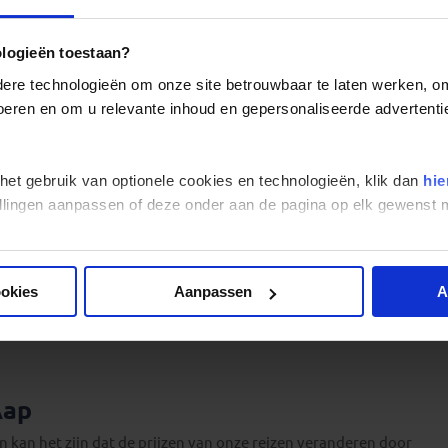
ologieën toestaan?
re technologieën om onze site betrouwbaar te laten werken, om 
 voeren en om u relevante inhoud en gepersonaliseerde advertenti
hoe wij onze reizen organiseren. Daarom hebben wij voor de
steld met daarop de antwoorden op de meest gestelde vragen.
 het gebruik van optionele cookies en technologieën, klik dan
hie
stellingen aanpassen of deze onder aan de pagina op elk gewens
at?
uig reserveren?
ookies
Aanpassen
A
Aap
en kan het zijn dat de prijzen van onze reizen veranderen door