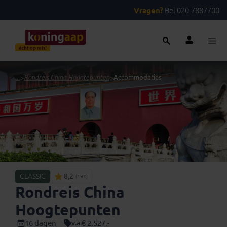
Vragen?
Bel 020-7887700
...
>
Rondreis China Hoogtepunten
>
Accommodaties
CLASSIC
8,2
(192)
Rondreis China
Hoogtepunten
16 dagen
€ 2.527,-
v.a.