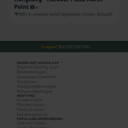
Point
4
WIFI in receptie en/of algemene ruimte - Betaald
Vragen?
Bel 020-7887700
REIZEN MET KONING AAP
Waarom Koning Aap?
Bestemmingen
Duurzaam toerisme
Vacatures
Veelgestelde vragen
Reisverzekeringen
REISTYPES
Groepsreizen
Pioniersreizen
Festivalreizen
Familiereizen 6+
POPULAIRE GROEPSREIZEN
Vietnam reizen
Costa Rica reizen