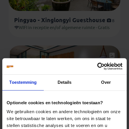
Pingyao - Xinglongyi Guesthouse
8
WIFI in receptie en/of algemene ruimte - Gratis
Toestemming
Details
Over
Optionele cookies en technologieën toestaan?
X'ian - Platinum Wan'ao Victory
We gebruiken cookies en andere technologieën om onze
Hotel
5
site betrouwbaar te laten werken, om ons in staat te
WIFI in kamer - Gratis
stellen statistische analyses uit te voeren en om u