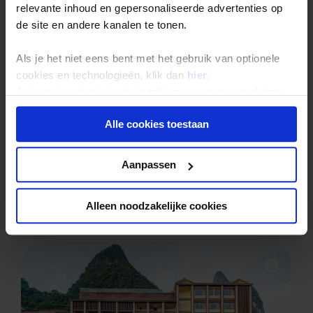
relevante inhoud en gepersonaliseerde advertenties op
de site en andere kanalen te tonen.
Als je het niet eens bent met het gebruik van optionele
cookies en technologieën, klik dan
hier
.
Je kunt je selectie in de instellingen aanpassen of deze
onder aan de pagina op elk gewenst moment voor de
Alle cookies toestaan
toekomst wijzigen.
Privacy beleid
Aanpassen
Ping'an - Liqing Hotel
3
WIFI in kamer - Gratis
Alleen noodzakelijke cookies