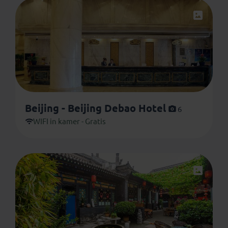
onder voorbehoud van wijzigingen en
beschikbaarheid
. Je verblijft in onderstaande of
vergelijkbare accommodaties. De afbeeldingen zijn met
zorg uitgezocht maar kunnen verschillen van de
werkelijkheid.
Beijing - Beijing Debao Hotel
6
WIFI in kamer - Gratis