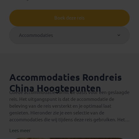
Boek deze reis
Accommodaties
Accommodaties Rondreis
China Hoogtepunten
Goede accommodatie vormt de basis voor een geslaagde
reis. Het uitgangspunt is dat de accommodatie de
beleving van de reis versterkt en je optimaal laat
genieten. Hieronder zie je een selectie van de
accommodaties die wij tijdens deze reis gebruiken. Het
geeft je
een algemene indruk
van wat je kunt
Lees meer
verwachten. De genoemde accommodaties zijn
altijd