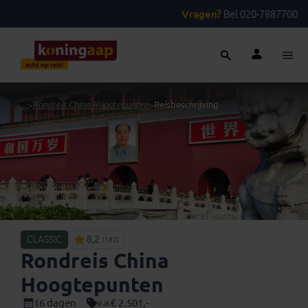
Vragen?
Bel 020-7887700
...
>
Rondreis China Hoogtepunten
>
Reisbeschrijving
CLASSIC
8,2
(192)
Rondreis China
Hoogtepunten
16 dagen
€ 2.501,-
v.a.