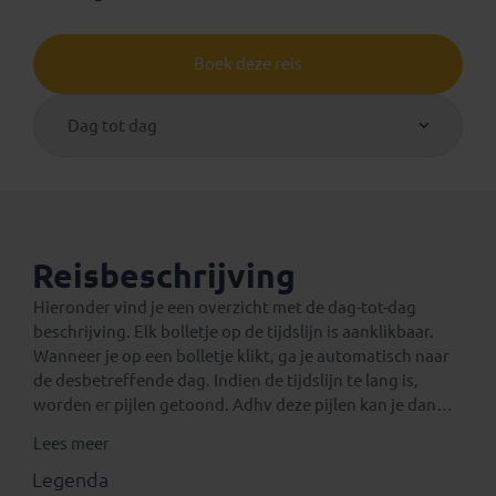
Boek deze reis
Dag tot dag
Reisbeschrijving
Hieronder vind je een overzicht met de dag-tot-dag
beschrijving. Elk bolletje op de tijdslijn is aanklikbaar.
Wanneer je op een bolletje klikt, ga je automatisch naar
de desbetreffende dag. Indien de tijdslijn te lang is,
worden er pijlen getoond. Adhv deze pijlen kan je dan
verder navigeren op de tijdslijn.
Lees meer
Een verlenging voor na de reis
Eventuele standaard verlengingen van deze rondreis
Legenda