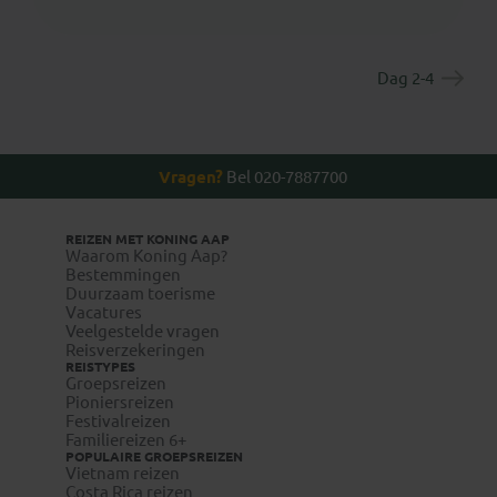
Dag 2-4
Vragen?
Bel 020-7887700
REIZEN MET KONING AAP
Waarom Koning Aap?
Bestemmingen
Duurzaam toerisme
Vacatures
Veelgestelde vragen
Reisverzekeringen
REISTYPES
Groepsreizen
Pioniersreizen
Festivalreizen
Familiereizen 6+
POPULAIRE GROEPSREIZEN
Vietnam reizen
Costa Rica reizen