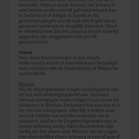
betreden. Wees je ervan bewust dat privacy in
veel landen anders wordt geïnterpreteerd dan
in Nederland of België. In hotels en bij
grensovergangen wordt vaak een kopie van je
paspoort verlangd en mogelijk bewaard. Houd
er rekening mee dat een paspoortkopie waarbij
gegevens zijn weggelaten niet wordt
geaccepteerd.
Visum
Voor deze bestemmingen is een visum,
elektronisch visum of toeristenkaart benodigd
voor reizigers met de Nederlandse of Belgische
nationaliteit.
Bhutan
Wij als reisorganisatie vragen voorafgaand aan
de reis een uitnodigingsbrief aan. Op basis
hiervan ontvangen onze reizigers hun visum bij
aankomst in Bhutan. De kosten hiervan zijn al in
de reissom inbegrepen. Uiterlijk 4 weken voor
vertrek hebben we een kleurenkopie van je
paspoort, pasfoto en Engelstalige kopie van je
reisverzekering nodig. Deze documenten zijn
nodig om het visum voor Bhutan aan te vragen.
Het uiteindelijke visum ontvang je voorafgaand