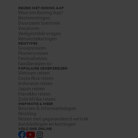
REIZEN MET KONING AAP
Waarom Koning Aap?
Bestemmingen
Duurzaam toerisme
Vacatures
Veelgestelde vragen
Reisverzekeringen
REISTYPES
Groepsreizen
Pioniersreizen
Festivalreizen
Familiereizen 6+
POPULAIRE GROEPSREIZEN
Vietnam reizen
Costa Rica reizen
Indonesie reizen
Japan reizen
Marokko reizen
Zuid-Afrika reizen
INSPIRATIE & MEER
Beurzen & informatiedagen
Reisblog
Reizen met gegarandeerd vertrek
Aanbiedingen en kortingen
VOLG ONS ONLINE