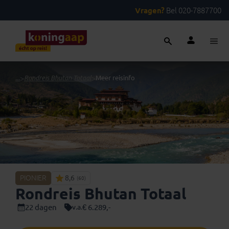
Vragen?
Bel 020-7887700
...
>
Rondreis Bhutan Totaal
>
Meer reisinfo
PIONIER
8,6
(60)
Rondreis Bhutan Totaal
22 dagen
€ 6.289,-
v.a.