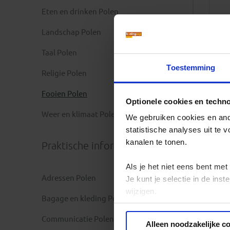
Eten en drinken Polen
Landschap Polen
Taal Polen
Toestemming
Religie Polen
Fooien Polen
Optionele cookies en techn
Weer en klimaat Polen
We gebruiken cookies en ande
statistische analyses uit te
kanalen te tonen.
Praktische informatie
Als je het niet eens bent met
Adressen Polen
Je kunt je selectie in de in
wijzigen.
Bagage en kleding Polen
Privacy beleid
Communicatie Polen
Alleen noodzakelijke c