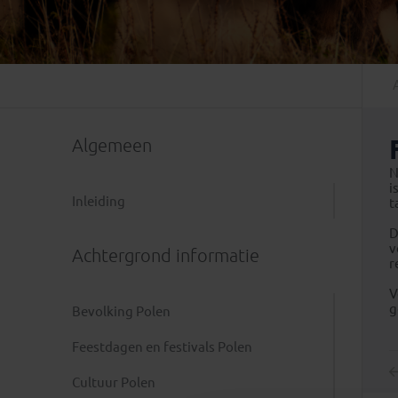
Mongolië
(1)
Tanzania
(1)
Nepal
(6)
Zimbabwe
(2)
Oezbekistan
(3)
Zuid-Afrika
(7)
Singapore
(1)
Sri Lanka
(4)
Algemeen
Tadzjikistan
(1)
Taiwan
(1)
N
i
Thailand
(8)
Inleiding
t
Tibet
(3)
D
v
Achtergrond informatie
r
V
g
Bevolking Polen
Feestdagen en festivals Polen
Cultuur Polen