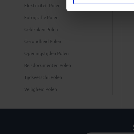
Elektriciteit Polen
Fotografie Polen
Geldzaken Polen
Gezondheid Polen
Openingstijden Polen
Reisdocumenten Polen
Tijdsverschil Polen
Veiligheid Polen