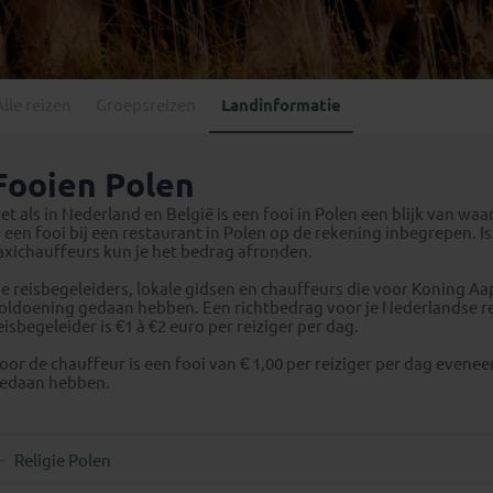
Georgië
(4)
Mexico
(4)
IJsland
(3)
Paraguay
(1)
Kosovo
(1)
Peru
(5)
Last minute reizen
Kroatië
(2)
Alle reizen
Groepsreizen
Landinformatie
Suriname
(1)
Letland
(3)
Litouwen
(3)
Fooien Polen
Moldavië
(1)
et als in Nederland en België is een fooi in Polen een blijk van w
Montenegro
(2)
s een fooi bij een restaurant in Polen op de rekening inbegrepen. Is
axichauffeurs kun je het bedrag afronden.
Noord-Macedonië
(1)
e reisbegeleiders, lokale gidsen en chauffeurs die voor Koning A
oldoening gedaan hebben. Een richtbedrag voor je Nederlandse reis
eisbegeleider is €1 à €2 euro per reiziger per dag.
oor de chauffeur is een fooi van € 1,00 per reiziger per dag even
edaan hebben.
Religie Polen