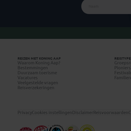
REIZEN MET KONING AAP
REISTYPE
Waarom Koning Aap?
Groepsr
Bestemmingen
Pioniers
Duurzaam toerisme
Festival
Vacatures
Familier
Veelgestelde vragen
Reisverzekeringen
Privacy
Cookies instellingen
Disclaimer
Reisvoorwaarden
C