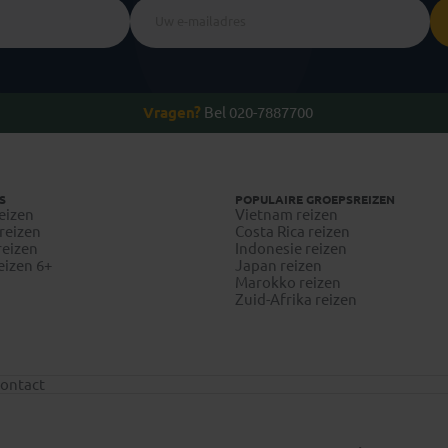
Vragen?
Bel 020-7887700
S
POPULAIRE GROEPSREIZEN
eizen
Vietnam reizen
reizen
Costa Rica reizen
reizen
Indonesie reizen
eizen 6+
Japan reizen
Marokko reizen
Zuid-Afrika reizen
ontact