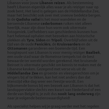
Libanon voor jouw
Libanon reizen
. Als bestemming
heeft Libanon eigenlijk alles waar je als reiziger naar op
zoek bent. Het land is gelegen aan de Middellandse Zee,
maar het beschikt ook over met sneeuw bedekte bergen.
In de
Qadisha vallei
is het mooi wandelen en de
beroemde Libanese
cederbomen
ruiken niet alleen
heerlijk, maar zijn door hun vorm ook uitermate
fotogeniek. Liefhebbers van geschiedenis kunnen hun
hart helemaal ophalen met bezoeken aan historische
plekken als
Tyre
,
Sidon
en
Tripoli
. Overblijfselen uit de
tijd van de oude
Feniciërs
, de
Kruisvaarders
en de
Ottomanen
garanderen een boeiende tijd. Een
hoogtepunt van Libanon is voor menig reiziger
Baalbek
,
een oude stad waar de Romeinse tempels tot de best
bewaarde ter wereld worden gerekend. Het bruisende
Beiroet is uitermate geschikt om kennis te maken met de
Libanese keuken. Gezegend met verse vis uit de
Middellandse Zee
en groente- en vleesgerechten om je
vingers bij af te likken, kan het niet anders dan dat
etenstijd elke dag weer een feestje wordt. Een
bijkomende bonus bij een bezoek aan Libanon is dat het
landoppervlakte slechts een kwart van Nederland of een
derde van België is; je zult dus
nooit lang onderweg
zijn
naar je volgende bezienswaardigheid!
Als specialist helpen wij je graag verder met het regelen