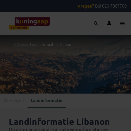
Vragen?
Bel 020-7887700
...
>
Libanon
>
Landinformatie Libanon
Alle reizen
Landinformatie
Landinformatie Libanon
Op deze pagina vind je uitgebreide informatie over