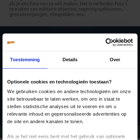
als je een foto van ze wilt maken. Het is verboden foto’s
te maken van militaire objecten, regeringsgebouwen,
grensovergangen, vliegvelden, enz.
Schrijf je in voor de
nieuwsbrief
Toestemming
Details
Over
Optionele cookies en technologieën toestaan?
We gebruiken cookies en andere technologieën om onze
site betrouwbaar te laten werken, om ons in staat te
Inschrijven
stellen statistische analyses uit te voeren en om u
relevante inhoud en gepersonaliseerde advertenties op
de site en andere kanalen te tonen.
Vragen?
Bel 020-7887700
Als je het niet eens bent met het gebruik van optionele