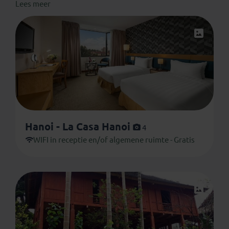
Lees meer
verwachten. De genoemde accommodaties zijn
altijd
onder voorbehoud van wijzigingen en
beschikbaarheid
. Je verblijft in onderstaande of
vergelijkbare accommodaties. De afbeeldingen zijn met
zorg uitgezocht maar kunnen verschillen van de
werkelijkheid.
Hanoi - La Casa Hanoi
4
WIFI in receptie en/of algemene ruimte - Gratis