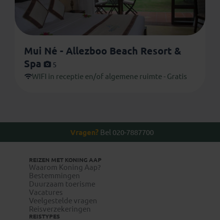
Mui Né - Allezboo Beach Resort &
Spa
5
WIFI in receptie en/of algemene ruimte - Gratis
Vragen?
Bel 020-7887700
REIZEN MET KONING AAP
Waarom Koning Aap?
Bestemmingen
Duurzaam toerisme
Vacatures
Veelgestelde vragen
Reisverzekeringen
REISTYPES