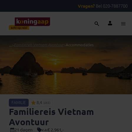
Vragen?
Bel 020-7887700
...
>
Familiereis Vietnam Avontuur
>
Accommodaties
FAMILIE
8,4
(465)
Familiereis Vietnam
Avontuur
21 dagen
€ 2.961,-
v.a.