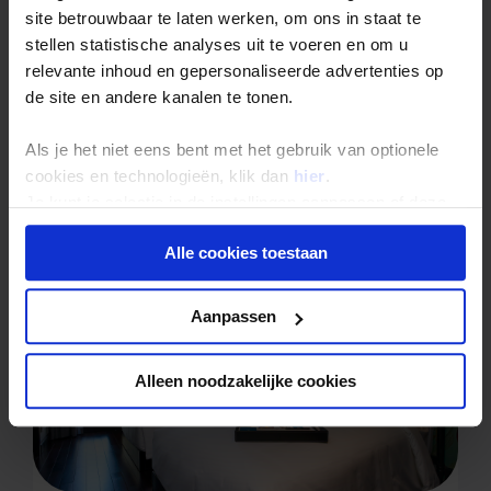
site betrouwbaar te laten werken, om ons in staat te
stellen statistische analyses uit te voeren en om u
relevante inhoud en gepersonaliseerde advertenties op
de site en andere kanalen te tonen.
Als je het niet eens bent met het gebruik van optionele
cookies en technologieën, klik dan
hier
.
Hue - Mondial Hotel
4
Je kunt je selectie in de instellingen aanpassen of deze
WIFI in receptie en/of algemene ruimte - Gratis
onder aan de pagina op elk gewenst moment voor de
Alle cookies toestaan
toekomst wijzigen.
Privacy beleid
Aanpassen
Alleen noodzakelijke cookies