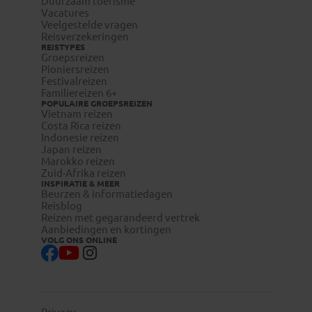
Duurzaam toerisme
Vacatures
Veelgestelde vragen
Reisverzekeringen
REISTYPES
Groepsreizen
Pioniersreizen
Festivalreizen
Familiereizen 6+
POPULAIRE GROEPSREIZEN
Vietnam reizen
Costa Rica reizen
Indonesie reizen
Japan reizen
Marokko reizen
Zuid-Afrika reizen
INSPIRATIE & MEER
Beurzen & informatiedagen
Reisblog
Reizen met gegarandeerd vertrek
Aanbiedingen en kortingen
VOLG ONS ONLINE