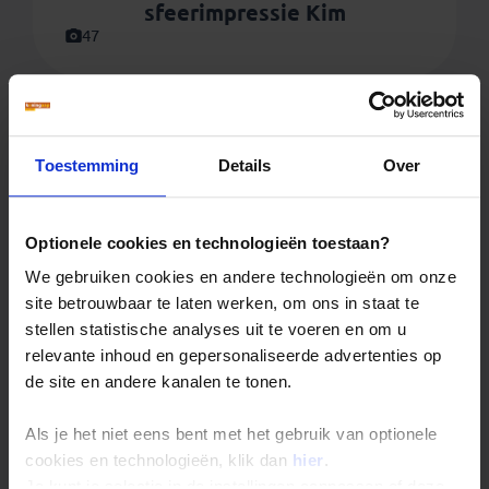
sfeerimpressie Kim
47
Toestemming
Details
Over
Optionele cookies en technologieën toestaan?
We gebruiken cookies en andere technologieën om onze
site betrouwbaar te laten werken, om ons in staat te
stellen statistische analyses uit te voeren en om u
relevante inhoud en gepersonaliseerde advertenties op
de site en andere kanalen te tonen.
Webinar Sri Lanka Familiereis
1
Als je het niet eens bent met het gebruik van optionele
cookies en technologieën, klik dan
hier
.
Je kunt je selectie in de instellingen aanpassen of deze