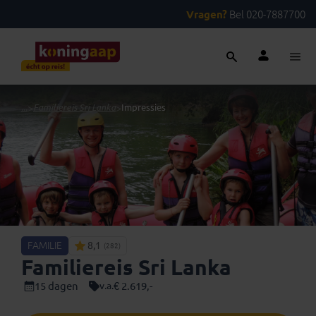
Vragen?
Bel 020-7887700
...
>
Familiereis Sri Lanka
>
Impressies
FAMILIE
8,1
(282)
Familiereis Sri Lanka
15 dagen
€ 2.619,-
v.a.