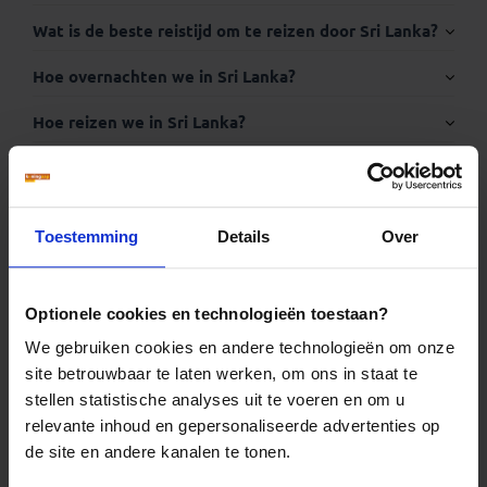
Wat is de beste reistijd om te reizen door Sri Lanka?
Hoe overnachten we in Sri Lanka?
Visum
Hoe reizen we in Sri Lanka?
Paspoort: wel of niet afgeven tijdens mijn reis?
Thuisvaccinatie.nl
Kan ik gebruik maken van Wifi tijdens de reis?
Toestemming
Details
Over
Heb ik een wereldstekker nodig?
Kan ik pinnen in Sri Lanka?
Optionele cookies en technologieën toestaan?
We gebruiken cookies en andere technologieën om onze
Moet ik euro's of dollars meenemen naar Sri Lanka?
www.wereldstopcontacten.nl
site betrouwbaar te laten werken, om ons in staat te
Kun je vegetarisch eten in Sri Lanka?
stellen statistische analyses uit te voeren en om u
www.wanda.be
relevante inhoud en gepersonaliseerde advertenties op
Moet ik een koffer of een backpack meenemen op
de site en andere kanalen te tonen.
reis?
www.itg.be