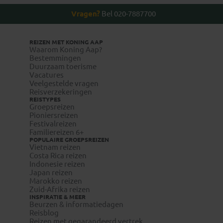
Reizigers met meereizende kinderen onder de 18 jaar
Vragen?
Bel 020-7887700
Wanneer gaat mijn reis gegarandeerd door?
dienen zelf bij de betreffende ambassade/consulaat te
Bekijk hier
Hoe zit het met de betaling?
informeren naar eventuele aanvullende toelatingseisen.
Hoe werkt het kiezen van mijn eigen vlucht?
REIZEN MET KONING AAP
Kan ik vooraf een stoel reserveren?
Waarom Koning Aap?
Hoeveel bagage mag ik meenemen?
Bestemmingen
Duurzaam toerisme
Lees hier
Vacatures
Veelgestelde vragen
Reisverzekeringen
REISTYPES
Groepsreizen
Pioniersreizen
Festivalreizen
Familiereizen 6+
POPULAIRE GROEPSREIZEN
Vietnam reizen
Costa Rica reizen
Indonesie reizen
Japan reizen
Marokko reizen
Zuid-Afrika reizen
INSPIRATIE & MEER
Beurzen & informatiedagen
Reisblog
Reizen met gegarandeerd vertrek