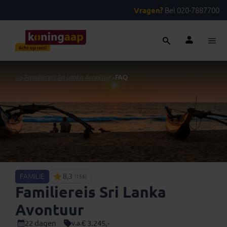
Vragen?
Bel 020-7887700
...
>
Familiereis Sri Lanka Avontuur
>
FAQ
FAMILIE
8,3
(156)
Familiereis Sri Lanka
Avontuur
22 dagen
€ 3.245,-
v.a.