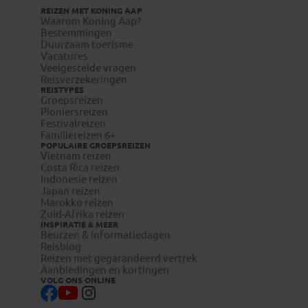
REIZEN MET KONING AAP
Waarom Koning Aap?
Bestemmingen
Duurzaam toerisme
Vacatures
Veelgestelde vragen
Reisverzekeringen
REISTYPES
Groepsreizen
Pioniersreizen
Festivalreizen
Familiereizen 6+
POPULAIRE GROEPSREIZEN
Vietnam reizen
Costa Rica reizen
Indonesie reizen
Japan reizen
Marokko reizen
Zuid-Afrika reizen
INSPIRATIE & MEER
Beurzen & informatiedagen
Reisblog
Reizen met gegarandeerd vertrek
Aanbiedingen en kortingen
VOLG ONS ONLINE