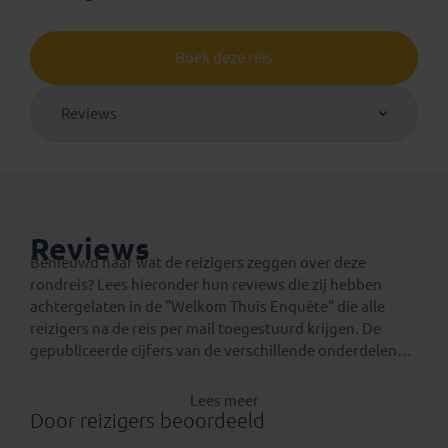
Boek deze reis
Reviews
Reviews
Benieuwd naar wat de reizigers zeggen over deze
rondreis? Lees hieronder hun reviews die zij hebben
achtergelaten in de "Welkom Thuis Enquête" die alle
reizigers na de reis per mail toegestuurd krijgen. De
gepubliceerde cijfers van de verschillende onderdelen
van reis zijn het gemiddelde van alle respondenten, ook
van respondenten die hieronder geen commentaar
Lees meer
hebben toegevoegd.
Door reizigers beoordeeld