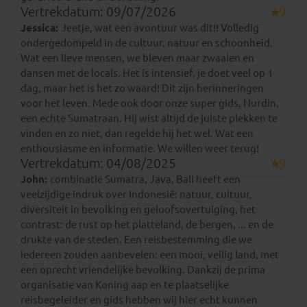
Vertrekdatum: 09/07/2026
9
Jessica:
Jeetje, wat een avontuur was dit!! Volledig
ondergedompeld in de cultuur, natuur en schoonheid.
Wat een lieve mensen, we bleven maar zwaaien en
dansen met de locals. Het is intensief, je doet veel op 1
dag, maar het is het zo waard! Dit zijn herinneringen
voor het leven. Mede ook door onze super gids, Nurdin,
een echte Sumatraan. Hij wist altijd de juiste plekken te
vinden en zo niet, dan regelde hij het wel. Wat een
enthousiasme en informatie. We willen weer terug!
Vertrekdatum: 04/08/2025
9
John:
combinatie Sumatra, Java, Bali heeft een
veelzijdige indruk over Indonesië: natuur, cultuur,
diversiteit in bevolking en geloofsovertuiging, het
contrast: de rust op het platteland, de bergen, ... en de
drukte van de steden. Een reisbestemming die we
iedereen zouden aanbevelen: een mooi, veilig land, met
een oprecht vriendelijke bevolking. Dankzij de prima
organisatie van Koning aap en te plaatselijke
reisbegeleider en gids hebben wij hier echt kunnen