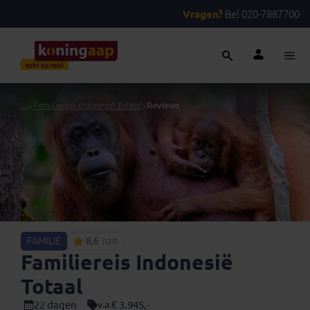
Vragen?
Bel 020-7887700
...
>
Familiereis Indonesië Totaal
>
Reviews
FAMILIE
8,6
(120)
Familiereis Indonesië
Totaal
22 dagen
€ 3.945,-
v.a.