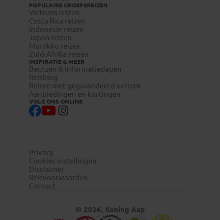
POPULAIRE GROEPSREIZEN
te regelen.
Vietnam reizen
Costa Rica reizen
Reizigers met meereizende kinderen onder de 18 jaar
Indonesie reizen
Japan reizen
dienen zelf bij de betreffende ambassade te infomeren naar
Marokko reizen
eventuele aanvullende toelatingseisen.
Zuid-Afrika reizen
INSPIRATIE & MEER
Beurzen & informatiedagen
Reisblog
Reizen met gegarandeerd vertrek
Aanbiedingen en kortingen
VOLG ONS ONLINE
Privacy
Cookies instellingen
Disclaimer
Reisvoorwaarden
Contact
© 2026, Koning Aap