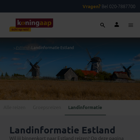
Vragen?
Bel 020-7887700
...
>
Estland
>
Landinformatie Estland
Alle reizen
Groepsreizen
Landinformatie
Landinformatie Estland
Wil jij binnenkort naar Estland reizen? Op deze pagina