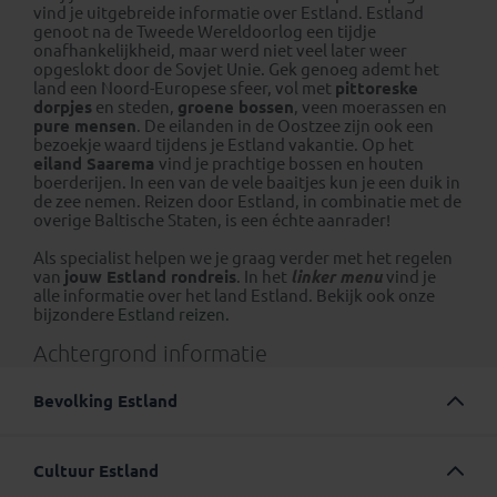
vind je uitgebreide informatie over Estland. Estland
genoot na de Tweede Wereldoorlog een tijdje
onafhankelijkheid, maar werd niet veel later weer
opgeslokt door de Sovjet Unie. Gek genoeg ademt het
land een Noord-Europese sfeer, vol met
pittoreske
dorpjes
en steden,
groene bossen
, veen moerassen en
pure mensen
. De eilanden in de Oostzee zijn ook een
bezoekje waard tijdens je Estland vakantie. Op het
eiland Saarema
vind je prachtige bossen en houten
boerderijen. In een van de vele baaitjes kun je een duik in
de zee nemen. Reizen door Estland, in combinatie met de
overige Baltische Staten, is een échte aanrader!
Als specialist helpen we je graag verder met het regelen
van
jouw Estland rondreis
. In het
linker menu
vind je
alle informatie over het land Estland. Bekijk ook onze
bijzondere
Estland reizen.
Achtergrond informatie
Bevolking Estland
Estland heeft ruim 1,3 miljoen inwoners waarvan 68
procent Esten en 26 procent Russen. Daarnaast kleine
Cultuur Estland
groepen Oekraïners, Wit-Russen en Finnen. Esten voelen