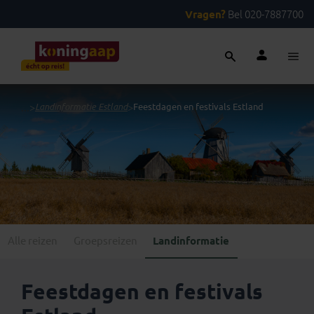
Vragen?
Bel 020-7887700
...
>
Landinformatie Estland
>
Feestdagen en festivals Estland
Alle reizen
Groepsreizen
Landinformatie
Feestdagen en festivals