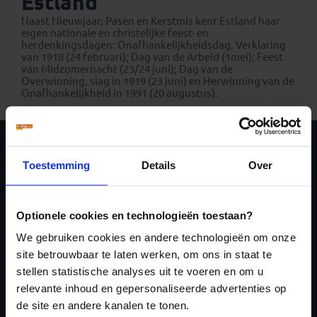
Estland
Naast Nieuwjaar, Pasen en Kerstmis kent Estland haar
eigen nationale en christelijke feest- en
herdenkingsdagen: Onafhankelijkheidsdag, Verklaring
van 1918 (24 februari); Dag van de Arbeid (1mei); Feest
van Midzomernacht (23/24 juni); Dag van de
Overwinning, slag in 1919 (23 juni) en Herwinning van de
Onafhankelijkheid in 1991 (20 augustus).
Schrijf je in voor de
Toestemming
Details
Over
nieuwsbrief
Optionele cookies en technologieën toestaan?
We gebruiken cookies en andere technologieën om onze
site betrouwbaar te laten werken, om ons in staat te
stellen statistische analyses uit te voeren en om u
relevante inhoud en gepersonaliseerde advertenties op
Inschrijven
de site en andere kanalen te tonen.