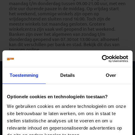
maandag t/m donderdag tussen 09.00-21.00 uur, met een
drie uur durende pauze in de middag. Op vrijdag start
het weekend, sommige winkels zijn open op
vrijdagochtend en sluiten rond 16:00. Toch zijn de
meeste winkels tot maandag gesloten. Grotere
winkelcentra zijn vaak wel geopend in het weekend.
Banken zijn over het algemeen van zondag t/m
donderdag geopend van 07.30 tot 13:00 uur, alhoewel
kan dit verschillen per bank en stad. Bekijk dit dus van
tevoren online.
Toestemming
Details
Over
Schrijf je in voor de
nieuwsbrief
Optionele cookies en technologieën toestaan?
We gebruiken cookies en andere technologieën om onze
site betrouwbaar te laten werken, om ons in staat te
stellen statistische analyses uit te voeren en om u
relevante inhoud en gepersonaliseerde advertenties op