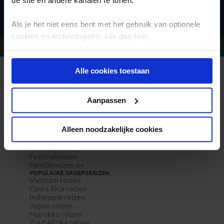
de site en andere kanalen te tonen.
Inschrijven
Als je het niet eens bent met het gebruik van optionele
cookies en technologieën, klik dan
hier
.
Vragen?
Bel 020-7887700
Je kunt je selectie in de instellingen aanpassen of deze
onder aan de pagina op elk gewenst moment voor de
Alle cookies toestaan
toekomst wijzigen.
REIZEN MET KONING AAP
Waarom Koning Aap?
Bestemmingen
Privacy beleid
Duurzaam toerisme
Aanpassen
Vacatures
Veelgestelde vragen
Reisverzekeringen
Alleen noodzakelijke cookies
REISTYPES
Groepsreizen
Pioniersreizen
Festivalreizen
Familiereizen 6+
POPULAIRE GROEPSREIZEN
Vietnam reizen
Costa Rica reizen
Indonesie reizen
Japan reizen
Marokko reizen
Zuid-Afrika reizen