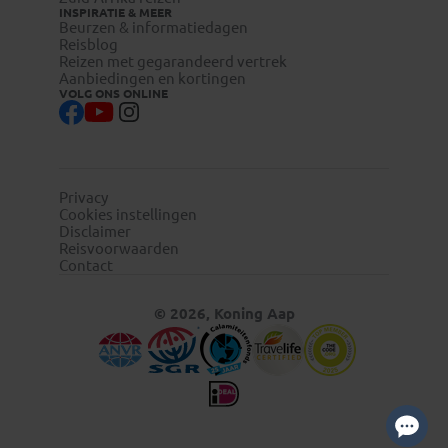
INSPIRATIE & MEER
Beurzen & informatiedagen
Reisblog
Reizen met gegarandeerd vertrek
Aanbiedingen en kortingen
VOLG ONS ONLINE
Privacy
Cookies instellingen
Disclaimer
Reisvoorwaarden
Contact
© 2026, Koning Aap