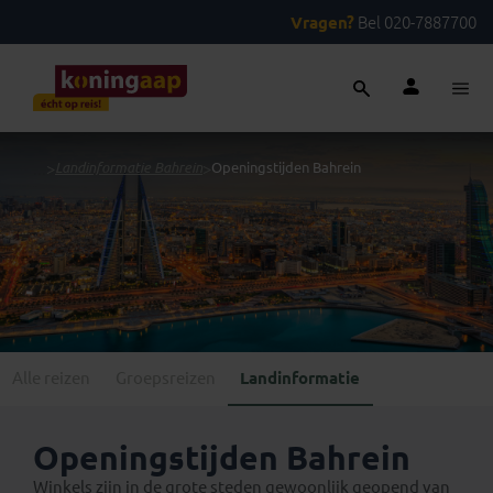
Vragen?
Bel 020-7887700
...
>
Landinformatie Bahrein
>
Openingstijden Bahrein
Alle reizen
Groepsreizen
Landinformatie
Openingstijden Bahrein
Winkels zijn in de grote steden gewoonlijk geopend van