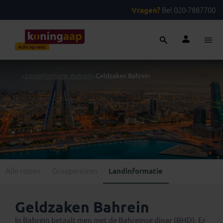
Vragen?
Bel 020-7887700
...
>
Landinformatie Bahrein
>
Geldzaken Bahrein
Alle reizen
Groepsreizen
Landinformatie
Geldzaken Bahrein
In Bahrein betaalt men met de Bahreinse dinar (BHD). Er