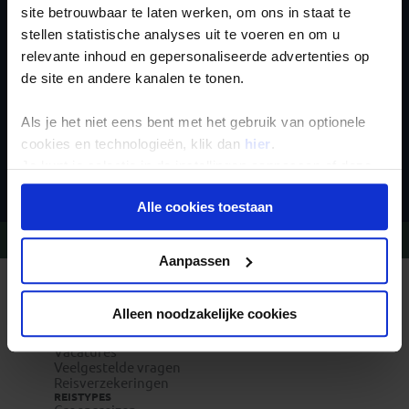
site betrouwbaar te laten werken, om ons in staat te
nieuwsbrief
stellen statistische analyses uit te voeren en om u
relevante inhoud en gepersonaliseerde advertenties op
de site en andere kanalen te tonen.
Als je het niet eens bent met het gebruik van optionele
cookies en technologieën, klik dan
hier
.
Inschrijven
Je kunt je selectie in de instellingen aanpassen of deze
onder aan de pagina op elk gewenst moment voor de
Alle cookies toestaan
toekomst wijzigen.
Vragen?
Bel 020-7887700
Privacy beleid
Aanpassen
REIZEN MET KONING AAP
Waarom Koning Aap?
Alleen noodzakelijke cookies
Bestemmingen
Duurzaam toerisme
Vacatures
Veelgestelde vragen
Reisverzekeringen
REISTYPES