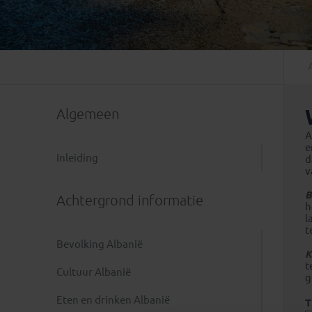
Mongolië
(1)
Tanzania
(1)
Nepal
(6)
Zimbabwe
(2)
Oezbekistan
(3)
Zuid-Afrika
(7)
Singapore
(1)
Sri Lanka
(4)
Algemeen
Tadzjikistan
(1)
Taiwan
(1)
A
e
Thailand
(8)
Inleiding
d
v
Tibet
(3)
B
Achtergrond informatie
h
l
t
Bevolking Albanië
K
t
Cultuur Albanië
g
Eten en drinken Albanië
T