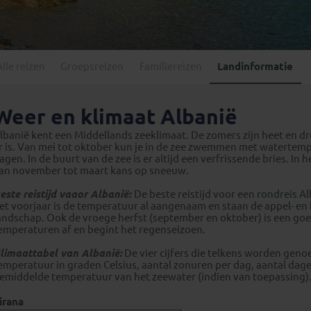
Georgië
(4)
Mexico
(4)
IJsland
(3)
Paraguay
(1)
Kosovo
(1)
Peru
(5)
Last minute reizen
Kroatië
(2)
Alle reizen
Groepsreizen
Familiereizen
Landinformatie
Suriname
(1)
Letland
(3)
Litouwen
(3)
Weer en klimaat Albanië
Moldavië
(1)
lbanië kent een Middellands zeeklimaat. De zomers zijn heet en dr
Montenegro
(2)
r is. Van mei tot oktober kun je in de zee zwemmen met watertemper
agen. In de buurt van de zee is er altijd een verfrissende bries. I
Noord-Macedonië
(1)
an november tot maart kans op sneeuw.
este reistijd vaaor Albanië:
De beste reistijd voor een
rondreis Al
et voorjaar is de temperatuur al aangenaam en staan de appel- en 
andschap. Ook de vroege herfst (september en oktober) is een goe
emperaturen af en begint het regenseizoen.
limaattabel van Albanië:
De vier cijfers die telkens worden gen
emperatuur in graden Celsius, aantal zonuren per dag, aantal da
emiddelde temperatuur van het zeewater (indien van toepassing)
irana