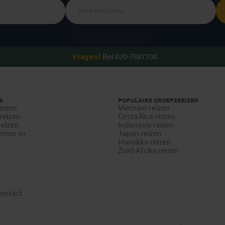
Vragen?
Bel 020-7887700
S
POPULAIRE GROEPSREIZEN
eizen
Vietnam reizen
reizen
Costa Rica reizen
reizen
Indonesie reizen
eizen 6+
Japan reizen
Marokko reizen
Zuid-Afrika reizen
ontact