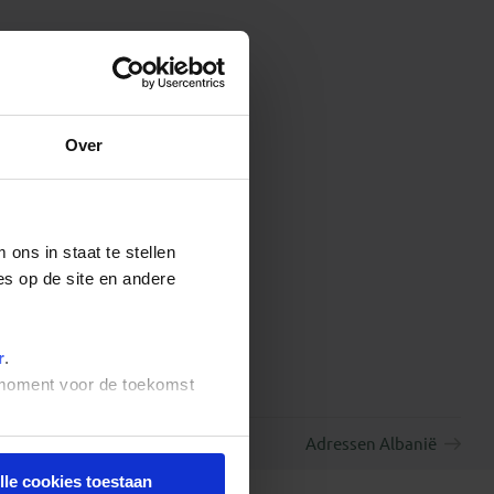
Over
ons in staat te stellen
es op de site en andere
r
.
t moment voor de toekomst
Adressen Albanië
lle cookies toestaan