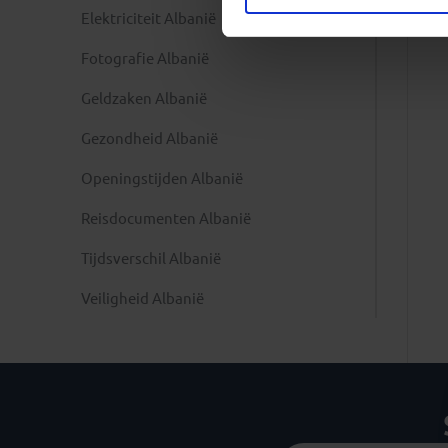
Elektriciteit Albanië
Fotografie Albanië
Geldzaken Albanië
Gezondheid Albanië
Openingstijden Albanië
Reisdocumenten Albanië
Tijdsverschil Albanië
Veiligheid Albanië