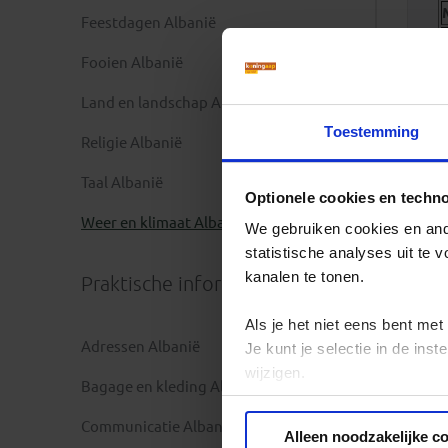
Feestdagen Albanië
Fooien Albanië
Land en landschap Albanië
Toestemming
Religie Albanië
Taal Albanië
Optionele cookies en techn
Weer en klimaat Albanië
We gebruiken cookies en ande
statistische analyses uit te
kanalen te tonen.
Praktische informatie
Als je het niet eens bent met
Adressen Albanië
Je kunt je selectie in de in
wijzigen.
Bagage en kleding Albanië
Privacy beleid
Communicatie Albanië
Alleen noodzakelijke c