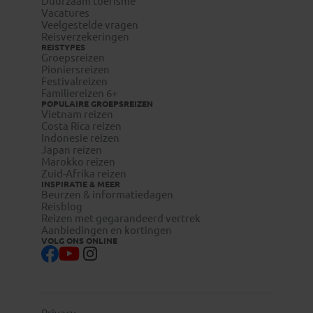
Duurzaam toerisme
Vacatures
Veelgestelde vragen
Reisverzekeringen
REISTYPES
Groepsreizen
Pioniersreizen
Festivalreizen
Familiereizen 6+
POPULAIRE GROEPSREIZEN
Vietnam reizen
Costa Rica reizen
Indonesie reizen
Japan reizen
Marokko reizen
Zuid-Afrika reizen
INSPIRATIE & MEER
Beurzen & informatiedagen
Reisblog
Reizen met gegarandeerd vertrek
Aanbiedingen en kortingen
VOLG ONS ONLINE