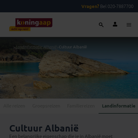
Vragen?
Bel 020-7887700
...
>
Landinformatie Albanië
>
Cultuur Albanië
Alle reizen
Groepsreizen
Familiereizen
Landinformatie
Cultuur Albanië
Een belangrijke eigenschap die je in Albanië moet