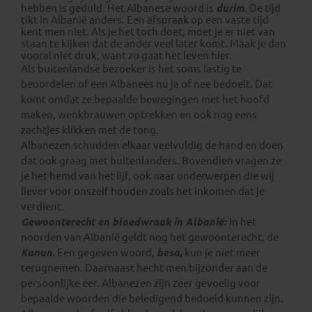
hebben is geduld. Het Albanese woord is
durim
. De tijd
tikt in Albanië anders. Een afspraak op een vaste tijd
kent men niet. Als je het toch doet, moet je er niet van
staan te kijken dat de ander veel later komt. Maak je dan
vooral niet druk, want zo gaat het leven hier.
Als buitenlandse bezoeker is het soms lastig te
beoordelen of een Albanees nu ja of nee bedoelt. Dat
komt omdat ze bepaalde bewegingen met het hoofd
maken, wenkbrauwen optrekken en ook nog eens
zachtjes klikken met de tong.
Albanezen schudden elkaar veelvuldig de hand en doen
dat ook graag met buitenlanders. Bovendien vragen ze
je het hemd van het lijf, ook naar onderwerpen die wij
liever voor onszelf houden zoals het inkomen dat je
verdient.
Gewoonterecht en bloedwraak in Albanië:
In het
noorden van Albanië geldt nog het gewoonterecht, de
Kanun
. Een gegeven woord,
besa,
kun je niet meer
terugnemen. Daarnaast hecht men bijzonder aan de
persoonlijke eer. Albanezen zijn zeer gevoelig voor
bepaalde woorden die beledigend bedoeld kunnen zijn.