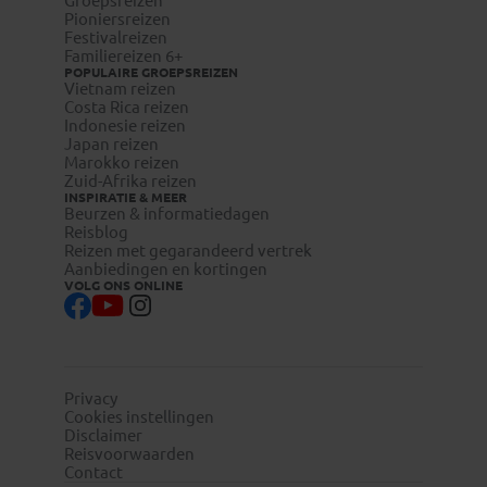
Groepsreizen
Reizigers met meereizende kinderen onder de 18 jaar
Pioniersreizen
dienen zelf bij de betreffende ambassade te infomeren naar
Festivalreizen
Familiereizen 6+
eventuele aanvullende toelatingseisen.
POPULAIRE GROEPSREIZEN
Vietnam reizen
Costa Rica reizen
Indonesie reizen
Japan reizen
Marokko reizen
Zuid-Afrika reizen
INSPIRATIE & MEER
Beurzen & informatiedagen
Reisblog
Reizen met gegarandeerd vertrek
Aanbiedingen en kortingen
VOLG ONS ONLINE
Privacy
Cookies instellingen
Disclaimer
Reisvoorwaarden
Contact