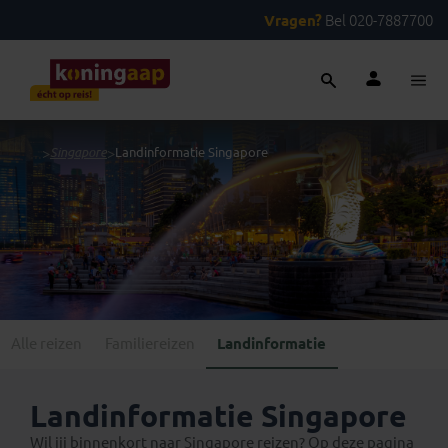
Vragen?
Bel 020-7887700
...
>
Singapore
>
Landinformatie Singapore
Alle reizen
Familiereizen
Landinformatie
Landinformatie Singapore
Wil jij binnenkort naar Singapore reizen? Op deze pagina