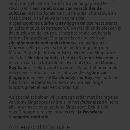
vind je uitgebreide informatie over Singapore. De
stadstaat is een
smeltkroes van verschillende
culturen
met stadsdelen als Little India, Chinatown en
Arab Street. Aan het water van relaxte
uitgaansgebied
Clarke Quay
liggen talloze restaurants
en cafés met leuke terrassen. Op verschillende plekken is
livemuziek en de keuze uit internationale keukens is
enorm. De stadstaat Singapore is ook bekend om
zijn
glimmende wolkenkrabbers
en winkelcentra.
Modern, veilig en zeer schoon. In de omgeving van
Marina Bay zie je de bekendste plekken van Singapore
zoals het
Merlion beeld
en het
Art Science Museum
in
de vorm van een lotusbloem. Het hotel/casino
Marina
Bay Sands
steekt overal bovenuit. Vanaf het bovendek
heb je een fantastisch uitzicht over de
skyline van
Singapore
en over de
Gardens by the Bay
, een park met
futuristische metalen bomen die door een hoge
loopbrug met elkaar verbonden zijn.
Als specialist helpen wij je graag verder met het regelen
van jouw Singapore rondreis. In het
linker menu
vind je
alle informatie over het land Singapore. Bekijk ook
onze
Singapore reizen
en selecteer
je favoriete
Singapore rondreis
.
Achtergrond informatie