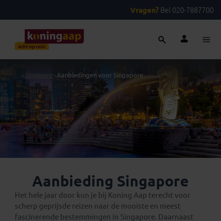
Vragen?
Bel 020-7887700
...
>
Singapore
>
Aanbiedingen voor Singapore
Aanbieding Singapore
Het hele jaar door kun je bij Koning Aap terecht voor
scherp geprijsde reizen naar de mooiste en meest
fascinerende bestemmingen in Singapore. Daarnaast