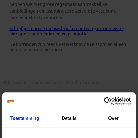
hebben we met grote regelmaat aantrekkelijke
aanbiedingen en last minute reizen die je vast kunt
leggen met extra voordeel.
Schrijf je in op de nieuwsbrief en ontvang de nieuwste
Singapore aanbiedingen en promoties
.
De kortingen zijn reeds verwerkt in de reissom en alleen
geldig voor nieuwe boekers.
Alle reizen
Familiereizen
Landinformatie
Toestemming
Details
Over
Er is een fout voorgevallen bij het ophalen van de
vertrekdata.