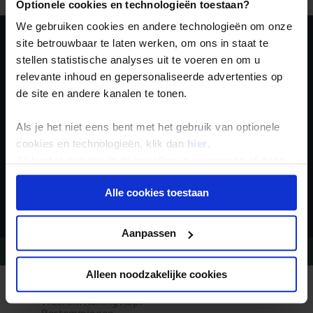
Optionele cookies en technologieën toestaan?
We gebruiken cookies en andere technologieën om onze
site betrouwbaar te laten werken, om ons in staat te
Schrijf je in voor de
stellen statistische analyses uit te voeren en om u
relevante inhoud en gepersonaliseerde advertenties op
nieuwsbrief
de site en andere kanalen te tonen.
Als je het niet eens bent met het gebruik van optionele
cookies en technologieën, klik dan
hier
.
Je kunt je selectie in de instellingen aanpassen of deze
onder aan de pagina op elk gewenst moment voor de
Inschrijven
Alle cookies toestaan
toekomst wijzigen.
Privacy beleid
Aanpassen
Vragen?
Bel 020-7887700
Alleen noodzakelijke cookies
REIZEN MET KONING AAP
Waarom Koning Aap?