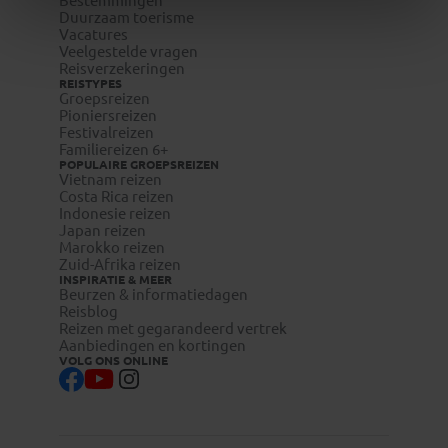
Bestemmingen
Duurzaam toerisme
Vacatures
Veelgestelde vragen
Reisverzekeringen
REISTYPES
Groepsreizen
Pioniersreizen
Festivalreizen
Familiereizen 6+
POPULAIRE GROEPSREIZEN
Vietnam reizen
Costa Rica reizen
Indonesie reizen
Japan reizen
Marokko reizen
Zuid-Afrika reizen
INSPIRATIE & MEER
Beurzen & informatiedagen
Reisblog
Reizen met gegarandeerd vertrek
Aanbiedingen en kortingen
VOLG ONS ONLINE