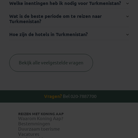
Internationaal paspoort:
Welke inentingen heb ik nodig voor Turkmenistan?
Wat is de beste periode om te reizen naar
Turkmenistan?
Hoe zijn de hotels in Turkmenistan?
Visum:
Bekijk alle veelgestelde vragen
Thuisvaccinatie.nl
Vragen?
Bel 020-7887700
REIZEN MET KONING AAP
Waarom Koning Aap?
Bestemmingen
www.wanda.be
Duurzaam toerisme
Vacatures