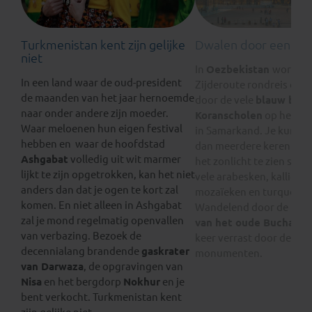
Turkmenistan kent zijn gelijke
Dwalen door een spr
niet
In
Oezbekistan
word je
In een land waar de oud-president
Zijderoute rondreis ove
de maanden van het jaar hernoemde
door de vele
blauw bet
naar onder andere zijn moeder.
Koranscholen
op het Re
Waar meloenen hun eigen festival
in Samarkand. Je kunt ni
hebben en waar de hoofdstad
dan meerdere keren ter
Ashgabat
volledig uit wit marmer
het zonlicht te zien spel
lijkt te zijn opgetrokken, kan het niet
vele arabesken, kalligraf
anders dan dat je ogen te kort zal
mozaïeken en turquoise 
komen. En niet alleen in Ashgabat
Wandelend door de na
zal je mond regelmatig openvallen
van het oude Buchara
,
van verbazing. Bezoek de
keer verrast door de tall
decennialang brandende
gaskrater
monumenten.
van Darwaza
, de opgravingen van
Nisa
en het bergdorp
Nokhur
en je
bent verkocht. Turkmenistan kent