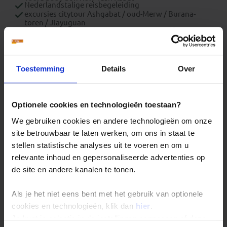
Nederlandstalige reisbegeleiding
excursies citytour Ashgabat / oud-Merw / Burana-
toren / Jiayuguan
entreegeld voor oud-Merw en Danxia Landform
travel entry pass Turkmenistan
luchthavenbelastingen
brandstofheffing
Toestemming
Details
Over
Wat is exclusief?
registratie Turkmenistan (USD 14 + 2 pasfoto's)
overige maaltijden
Optionele cookies en technologieën toestaan?
optionele excursies
alle entreegelden (met uitzondering van oud-Merw en
We gebruiken cookies en andere technologieën om onze
Danxia Landform)
site betrouwbaar te laten werken, om ons in staat te
fooien
visa
stellen statistische analyses uit te voeren en om u
boekings(dossier)kosten
relevante inhoud en gepersonaliseerde advertenties op
bijdrage Calamiteitenfonds (enkel op Nederlandse
reizen of voor reizigers met Nederlandse nationaliteit)
de site en andere kanalen te tonen.
Consumentenbijdrage SGR € 5,- per persoon (enkel op
Nederlandse reizen)
Als je het niet eens bent met het gebruik van optionele
reis- en annuleringsverzekering
NB: Upgrade van de nachttrein naar voor trajecten
cookies en technologieën, klik dan
hier
.
Kashgar-Daheyan / Zhangye-Xi'an / Xi'an-Beijing. Dit
Je kunt je selectie in de instellingen aanpassen of deze
dient van tevoren geboekt te worden. Extra kosten