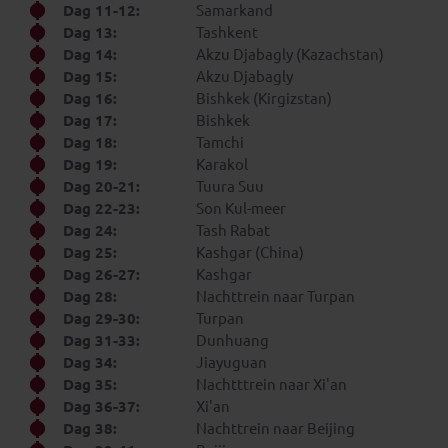
Dag 11-12:
Samarkand
Dag 13:
Tashkent
Dag 14:
Akzu Djabagly (Kazachstan)
Dag 15:
Akzu Djabagly
Dag 16:
Bishkek (Kirgizstan)
Dag 17:
Bishkek
Dag 18:
Tamchi
Dag 19:
Karakol
Dag 20-21:
Tuura Suu
Dag 22-23:
Son Kul-meer
Dag 24:
Tash Rabat
Dag 25:
Kashgar (China)
Dag 26-27:
Kashgar
Dag 28:
Nachttrein naar Turpan
Dag 29-30:
Turpan
Dag 31-33:
Dunhuang
Dag 34:
Jiayuguan
Dag 35:
Nachtttrein naar Xi'an
Dag 36-37:
Xi'an
Dag 38:
Nachttrein naar Beijing