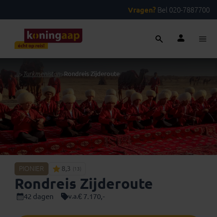
Vragen?
Bel 020-7887700
...
>
Turkmenistan
>
Rondreis Zijderoute
PIONIER
8,3
(13)
Rondreis Zijderoute
42 dagen
€ 7.170,-
v.a.