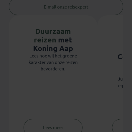
E-mail onze reisexpert
Duurzaam
reizen
met
Ju
Koning Aap
Coo
Lees hoe wij het groene
karakter van onze reizen
th
bevorderen.
Koni
Justdig
tegen 
Lees meer