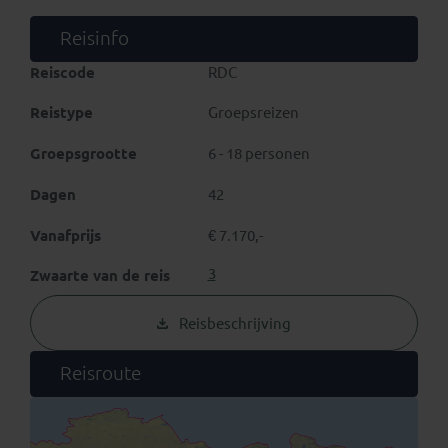
geniet je tijdens deze
Zijderoute rondreis
van
oude
karavaansteden
, karavanserais en badhuizen,
Reisinfo
blauwbetegelde moskeeën, een enorme culinaire
verscheidenheid en een trotse bevolking. Via kleurrijke
Reiscode
RDC
(week)markten, ruige berglandschappen en uitgestrekte
woestijnvlaktes bereik je uiteindelijk Beijing.
Reistype
Groepsreizen
Groepsgrootte
6 - 18 personen
Dagen
42
Vanafprijs
€ 7.170,-
3
Zwaarte van de reis
Reisbeschrijving
Reisroute