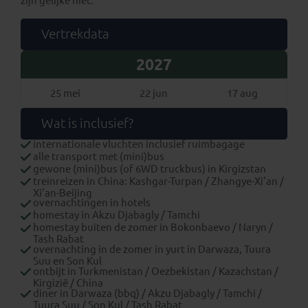
zijn gelijke niet.
Vertrekdata
2027
25 mei
22 jun
17 aug
Wat is inclusief?
internationale vluchten inclusief ruimbagage
alle transport met (mini)bus
gewone (mini)bus (of 6WD truckbus) in Kirgizstan
treinreizen in China: Kashgar-Turpan / Zhangye-Xi'an /
Xi'an-Beijing
overnachtingen in hotels
homestay in Akzu Djabagly / Tamchi
homestay buiten de zomer in Bokonbaevo / Naryn /
Tash Rabat
overnachting in de zomer in yurt in Darwaza, Tuura
Suu en Son Kul
ontbijt in Turkmenistan / Oezbekistan / Kazachstan /
Kirgizië / China
diner in Darwaza (bbq) / Akzu Djabagly / Tamchi /
Tuura Suu / Son Kul / Tash Rabat