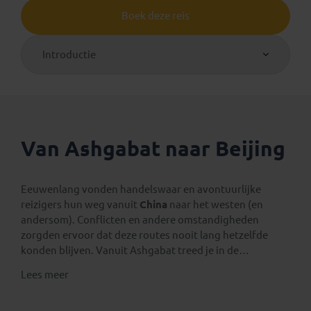
Boek deze reis
Introductie
Van Ashgabat naar Beijing
Eeuwenlang vonden handelswaar en avontuurlijke
reizigers hun weg vanuit
China
naar het westen (en
andersom). Conflicten en andere omstandigheden
zorgden ervoor dat deze routes nooit lang hetzelfde
konden blijven. Vanuit Ashgabat treed je in de
voetsporen van de handelsreizigers uit het verre
Lees meer
verleden.
Je reist dwars door
Turkmenistan
,
Oezbekistan
,
Kazachstan
,
Kirgizië
en
China
. Onderweg