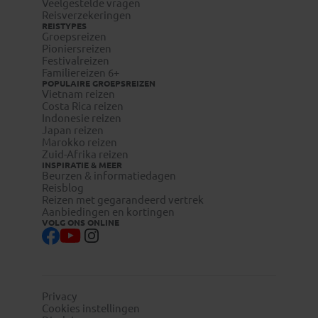
www.itg.be
Veelgestelde vragen
Reisverzekeringen
REISTYPES
Groepsreizen
Pioniersreizen
Festivalreizen
Familiereizen 6+
POPULAIRE GROEPSREIZEN
Vietnam reizen
Costa Rica reizen
Indonesie reizen
Japan reizen
Marokko reizen
Zuid-Afrika reizen
INSPIRATIE & MEER
Beurzen & informatiedagen
Reisblog
Reizen met gegarandeerd vertrek
Aanbiedingen en kortingen
VOLG ONS ONLINE
visum-
legalisatie.nl/koningaap-nl
visum-
legalisatie.nl/koningaap-be
Privacy
Cookies instellingen