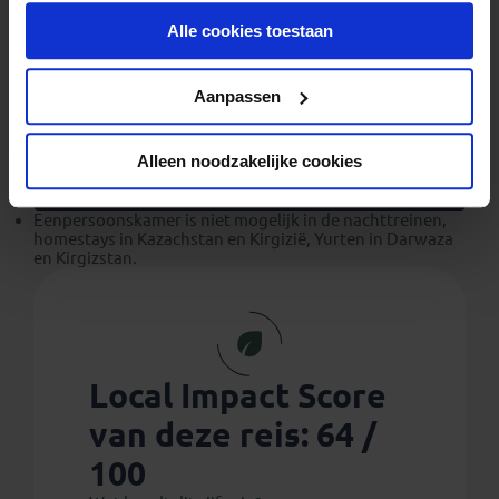
bedragen € 65 per persoon. In de slaapwagon met de
onder aan de pagina op elk gewenst moment voor de
softsleeper klasse zijn er gesloten compartimenten met
Alle cookies toestaan
toekomst wijzigen.
4 bedden per compartiment (met beddengoed) boven
elkaar.
Privacy beleid
Extra
Aanpassen
Zakgeld: € 950,- p.p. per reis
Eenpersoonskamer vanaf: € 1.095,-
Alleen noodzakelijke cookies
Let op!
Eenpersoonskamer is niet mogelijk in de nachttreinen,
homestays in Kazachstan en Kirgizië, Yurten in Darwaza
en Kirgizstan.
Local Impact Score
van deze reis:
64 /
100