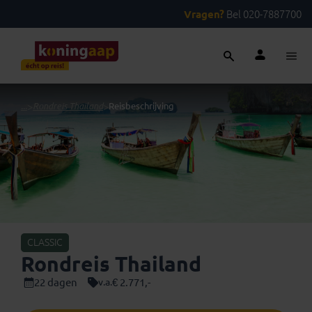
Vragen?
Bel 020-7887700
...
>
Rondreis Thailand
>
Reisbeschrijving
CLASSIC
Rondreis Thailand
22 dagen
€ 2.771,-
v.a.