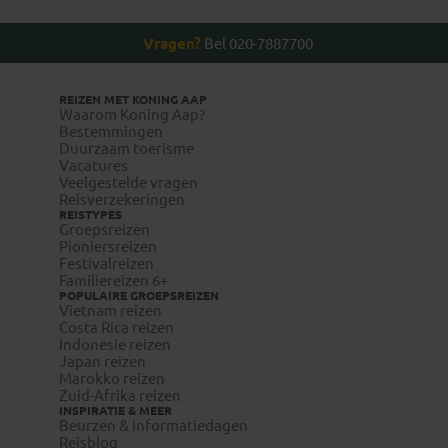
Vragen?
Bel 020-7887700
REIZEN MET KONING AAP
Waarom Koning Aap?
Bestemmingen
Duurzaam toerisme
Vacatures
Veelgestelde vragen
Reisverzekeringen
REISTYPES
Groepsreizen
Pioniersreizen
Festivalreizen
Familiereizen 6+
POPULAIRE GROEPSREIZEN
Vietnam reizen
Costa Rica reizen
Indonesie reizen
Japan reizen
Marokko reizen
Zuid-Afrika reizen
INSPIRATIE & MEER
Beurzen & informatiedagen
Reisblog