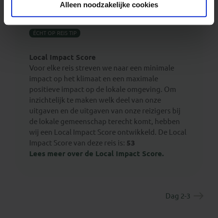
stad.
Alleen noodzakelijke cookies
ÉCHT OP REIS TIP
Local Impact Score
Voor elke reis streven we naar een minimale
impact op het klimaat en een maximale
positieve impact op de lokale omgeving. Om
inzichtelijk te maken welk deel van onze
uitgaven en de uitgaven van onze reizigers bij
de lokale gemeenschap terecht komt, hebben
wij een Local Impact Score ontwikkeld. De Local
Impact Score van deze reis is:
53
Lees meer over de Local Impact Score.
Dag 2-3