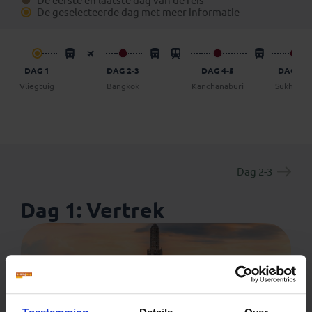
De eerste en laatste dag van de reis
boekingsformulier) een vrijblijvend voorstel op te
De geselecteerde dag met meer informatie
vragen om een dag (of meer) op eigen gelegenheid de
reis te verlengen.
DAG 1
DAG 2-3
DAG 4-5
DAG 6-7
Vliegtuig
Bangkok
Kanchanaburi
Sukhotha
Dag 2-3
Dag 1: Vertrek