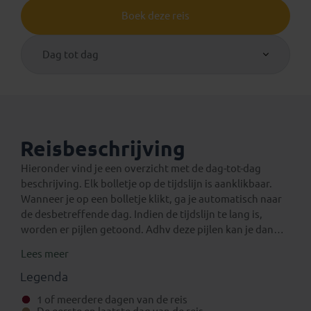
Boek deze reis
Dag tot dag
Reisbeschrijving
Hieronder vind je een overzicht met de dag-tot-dag
beschrijving. Elk bolletje op de tijdslijn is aanklikbaar.
Wanneer je op een bolletje klikt, ga je automatisch naar
de desbetreffende dag. Indien de tijdslijn te lang is,
worden er pijlen getoond. Adhv deze pijlen kan je dan
verder navigeren op de tijdslijn.
Lees meer
Een verlenging voor na de reis
Eventuele standaard verlengingen van deze rondreis
Legenda
kun je vinden onder het aparte tabblad ‘Verlengingen’.
1 of meerdere dagen van de reis
Daarnaast is het mogelijk om bij boeking (in het