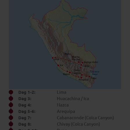
Dag 1-2:
Lima
Dag 3:
Huacachina / Ica
Dag 4:
Nazca
Dag 5-6:
Arequipa
Dag 7:
Cabanaconde (Colca Canyon)
Dag 8:
Chivay (Colca Canyon)