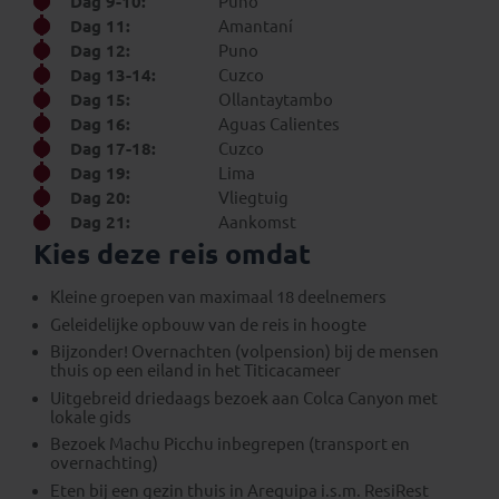
Dag 9-10:
Puno
Dag 11:
Amantaní
Dag 12:
Puno
Dag 13-14:
Cuzco
Dag 15:
Ollantaytambo
Dag 16:
Aguas Calientes
Dag 17-18:
Cuzco
Dag 19:
Lima
Dag 20:
Vliegtuig
Dag 21:
Aankomst
Kies deze reis omdat
Kleine groepen van maximaal 18 deelnemers
Geleidelijke opbouw van de reis in hoogte
Bijzonder! Overnachten (volpension) bij de mensen
thuis op een eiland in het Titicacameer
Uitgebreid driedaags bezoek aan Colca Canyon met
lokale gids
Bezoek Machu Picchu inbegrepen (transport en
overnachting)
Eten bij een gezin thuis in Arequipa i.s.m. ResiRest