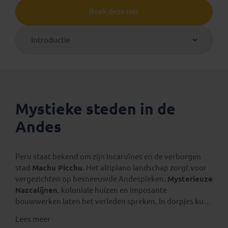
Boek deze reis
Introductie
Mystieke steden in de
Andes
Peru staat bekend om zijn Incaruïnes en de verborgen
stad
Machu Picchu
. Het altiplano landschap zorgt voor
vergezichten op besneeuwde Andespieken.
Mysterieuze
Nazcalijnen
, koloniale huizen en imposante
bouwwerken laten het verleden spreken. In dorpjes kun
je kennismaken met de kleurrijke en vriendelijke
Lees meer
inheemse bevolking. Ontdek dit indrukwekkende land!