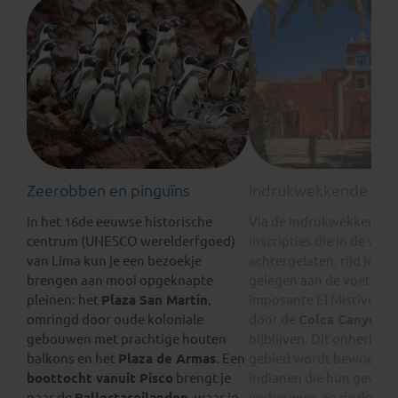
Zeerobben en pinguïns
Indrukwekkende Nazc
In het 16de eeuwse historische
Via de indrukwekkende N
centrum (UNESCO werelderfgoed)
inscripties die in de woes
van Lima kun je een bezoekje
achtergelaten, rijd je na
brengen aan mooi opgeknapte
gelegen aan de voet van
pleinen: het
Plaza San Martín
,
imposante El Mistivulka
omringd door oude koloniale
door de
Colca Canyon
za
gebouwen met prachtige houten
bijblijven. Dit onherber
balkons en het
Plaza de Armas
. Een
gebied wordt bewoond 
boottocht vanuit Pisco
brengt je
indianen die hun gewas
naar de
Ballestaseilanden
, waar je
verbouwen op de door In