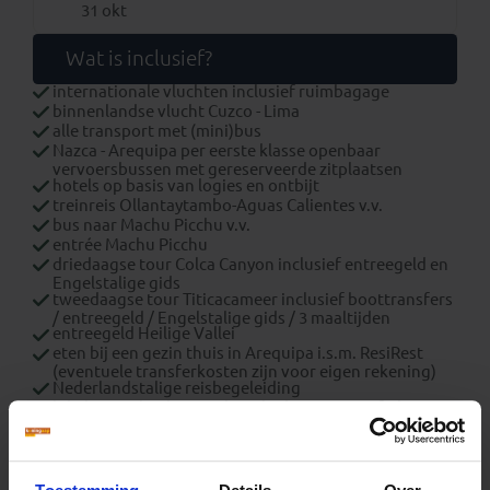
31 okt
Wat is inclusief?
internationale vluchten inclusief ruimbagage
binnenlandse vlucht Cuzco - Lima
alle transport met (mini)bus
Nazca - Arequipa per eerste klasse openbaar
vervoersbussen met gereserveerde zitplaatsen
hotels op basis van logies en ontbijt
treinreis Ollantaytambo-Aguas Calientes v.v.
bus naar Machu Picchu v.v.
entrée Machu Picchu
driedaagse tour Colca Canyon inclusief entreegeld en
Engelstalige gids
tweedaagse tour Titicacameer inclusief boottransfers
/ entreegeld / Engelstalige gids / 3 maaltijden
entreegeld Heilige Vallei
eten bij een gezin thuis in Arequipa i.s.m. ResiRest
(eventuele transferkosten zijn voor eigen rekening)
Nederlandstalige reisbegeleiding
lokale Engelstalige reisbegeleiding op specifieke
vertrekdata
luchthavenbelastingen
brandstofheffing