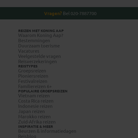
Vragen?
Bel 020-7887700
REIZEN MET KONING AAP
Waarom Koning Aap?
Bestemmingen
Duurzaam toerisme
www.wanda.be
Vacatures
Veelgestelde vragen
Reisverzekeringen
REISTYPES
Groepsreizen
visum-
Pioniersreizen
Festivalreizen
legalisatie.nl/koningaap-nl
Familiereizen 6+
visum-
POPULAIRE GROEPSREIZEN
Vietnam reizen
legalisatie.nl/koningaap-be
Costa Rica reizen
Indonesie reizen
Japan reizen
Marokko reizen
Zuid-Afrika reizen
INSPIRATIE & MEER
Reizigers die niet beschikken over de Nederlandse of
Beurzen & informatiedagen
Reisblog
Belgische nationaliteit, dienen zelf contact op te nemen