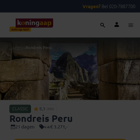
Vragen?
Bel 020-7887700
...
>
Peru
>
Rondreis Peru
CLASSIC
8,3
(305)
Rondreis Peru
21 dagen
€ 3.271,-
v.a.