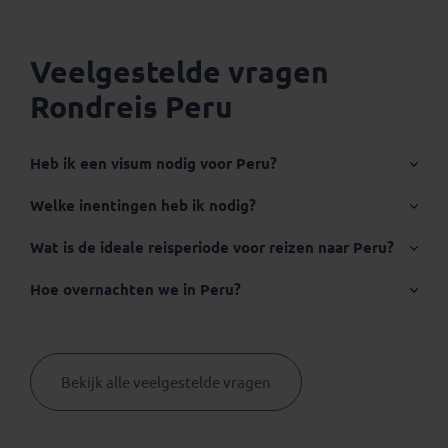
Veelgestelde vragen
Rondreis Peru
Heb ik een visum nodig voor Peru?
Internationaal paspoort:
Welke inentingen heb ik nodig?
Wat is de ideale reisperiode voor reizen naar Peru?
Hoe overnachten we in Peru?
Visum:
Bekijk alle veelgestelde vragen
Thuisvaccinatie.nl