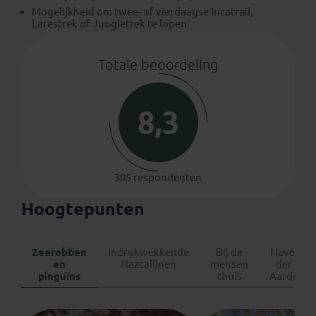
Mogelijkheid om twee- of vierdaagse Incatrail,
Larestrek of Jungletrek te lopen
Totale beoordeling
8,3
305 respondenten
Hoogtepunten
Zeerobben
Indrukwekkende
Bij de
Navel
en
Nazcalijnen
mensen
der
pinguïns
thuis
Aarde