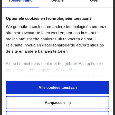
Toestemming
Details
Over
Wat is exclusief?
overige maaltijden
optionele excursies
Optionele cookies en technologieën toestaan?
overige entreegelden
fooien
We gebruiken cookies en andere technologieën om onze
boekings(dossier)kosten
bijdrage Calamiteitenfonds (enkel op Nederlandse
site betrouwbaar te laten werken, om ons in staat te
reizen of voor reizigers met Nederlandse nationaliteit)
stellen statistische analyses uit te voeren en om u
consumentenbijdrage SGR € 5,- per persoon (enkel op
relevante inhoud en gepersonaliseerde advertenties op
Nederlandse reizen)
reis- en annuleringsverzekering
de site en andere kanalen te tonen.
Extra
Als je het niet eens bent met het gebruik van optionele
Zakgeld: € 900,- p.p. per reis
cookies en technologieën, klik dan
hier
.
Eenpersoonskamer vanaf: € 595,-
Je kunt je selectie in de instellingen aanpassen of deze
onder aan de pagina op elk gewenst moment voor de
Alle cookies toestaan
toekomst wijzigen.
Local Impact Score
Privacy beleid
Aanpassen
van deze reis:
65 /