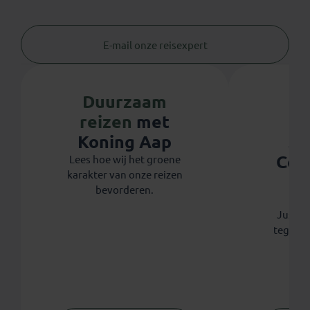
E-mail onze reisexpert
Duurzaam
reizen
met
Ju
Koning Aap
Coo
Lees hoe wij het groene
karakter van onze reizen
th
bevorderen.
Koni
Justdig
tegen 