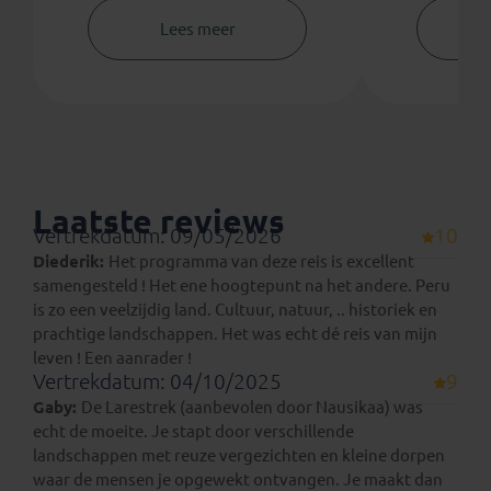
Lees meer
Laatste reviews
Vertrekdatum: 09/05/2026
10
Diederik:
Het programma van deze reis is excellent
samengesteld ! Het ene hoogtepunt na het andere. Peru
is zo een veelzijdig land. Cultuur, natuur, .. historiek en
prachtige landschappen. Het was echt dé reis van mijn
leven ! Een aanrader !
Vertrekdatum: 04/10/2025
9
Gaby:
De Larestrek (aanbevolen door Nausikaa) was
echt de moeite. Je stapt door verschillende
landschappen met reuze vergezichten en kleine dorpen
waar de mensen je opgewekt ontvangen. Je maakt dan