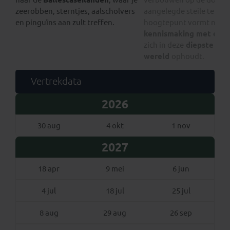
zeerobben, sterntjes, aalscholvers
aangelegde steile terras
en pinguïns aan zult treffen.
hoogtepunt vormt natuur
kennismaking met de c
zich in deze
diepste kloo
wereld
ophoudt.
Vertrekdata
2026
30 aug
4 okt
1 nov
2027
18 apr
9 mei
6 jun
4 jul
18 jul
25 jul
8 aug
29 aug
26 sep