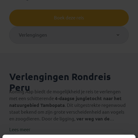
Boek deze reis
Verlengingen
Verlengingen Rondreis
Peru
Koning Aap biedt de mogelijkheid je reis te verlengen
met een schitterende
4-daagse jungletocht naar het
natuurgebied Tambopata
. Dit uitgestrekte regenwoud
staat bekend om zijn grote verscheidenheid aan vogels
en zoogdieren. Door de ligging,
ver weg van de
bewoonde wereld
én de aanwezigheid van vele
Lees meer
onderzoekers heeft dit natuurgebied zijn
unieke flora