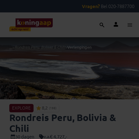
Vragen?
Bel 020-7887700
...
>
Rondreis Peru, Bolivia & Chili
>
Verlengingen
EXPLORE
8,2
(198)
Rondreis Peru, Bolivia &
Chili
30 dagen
€ 4.727,-
v.a.