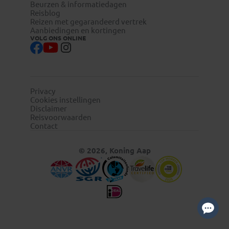
Beurzen & informatiedagen
Reisblog
Reizen met gegarandeerd vertrek
Aanbiedingen en kortingen
VOLG ONS ONLINE
Privacy
Cookies instellingen
Disclaimer
Reisvoorwaarden
Contact
© 2026, Koning Aap