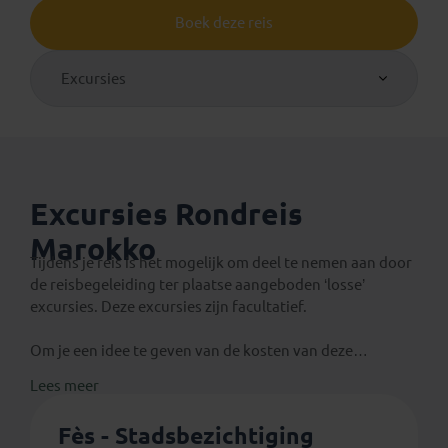
Boek deze reis
Excursies
Excursies Rondreis
Marokko
Tijdens je reis is het mogelijk om deel te nemen aan door
de reisbegeleiding ter plaatse aangeboden ‘losse’
excursies. Deze excursies zijn facultatief.
Om je een idee te geven van de kosten van deze
excursies vermelden we hier de richtbedragen per
Lees meer
persoon gebaseerd op de deelname van minimaal 4
deelnemers en de koers van de lokale munteenheid.
Fès - Stadsbezichtiging
Door koersschommelingen kan de prijs veranderen. De