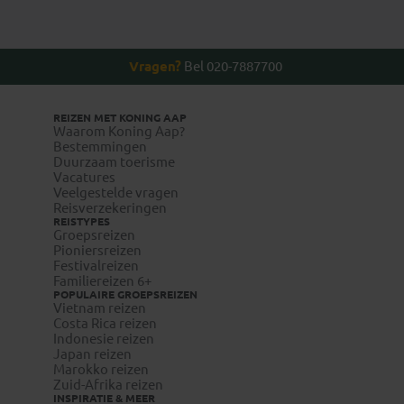
entreegelden, fooi
voor hun geiten, die hogerop gehouden
worden. Aan het eind van de middag rijd je terug
naar Marrakesh.
NB: Deze excursie gaat door bij een minimum
Vragen?
Bel 020-7887700
van 5 deelnemers.
Inbegrepen: berggids, transfers, lunch
REIZEN MET KONING AAP
Niet inbegrepen: drankjes, fooi
Waarom Koning Aap?
Bestemmingen
Duurzaam toerisme
Vacatures
Veelgestelde vragen
Reisverzekeringen
REISTYPES
Groepsreizen
Pioniersreizen
Festivalreizen
Familiereizen 6+
POPULAIRE GROEPSREIZEN
Vietnam reizen
Costa Rica reizen
Indonesie reizen
Japan reizen
Marokko reizen
Zuid-Afrika reizen
INSPIRATIE & MEER