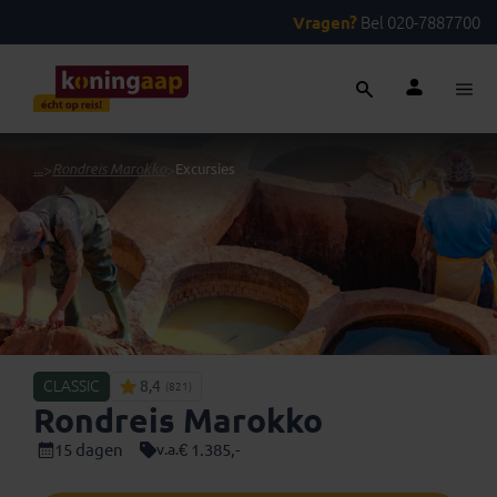
Vragen?
Bel 020-7887700
...
>
Rondreis Marokko
>
Excursies
CLASSIC
8,4
(821)
Rondreis Marokko
15 dagen
€ 1.385,-
v.a.