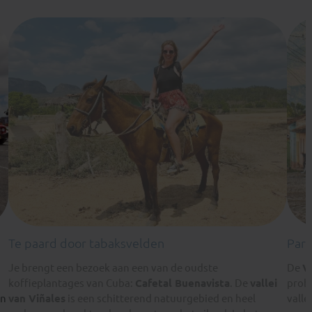
Te paard door tabaksvelden
Pare
Je brengt een bezoek aan een van de oudste
De
V
koffieplantages van Cuba:
Cafetal Buenavista
. De
vallei
probe
an
van Viñales
is een schitterend natuurgebied en heel
vall