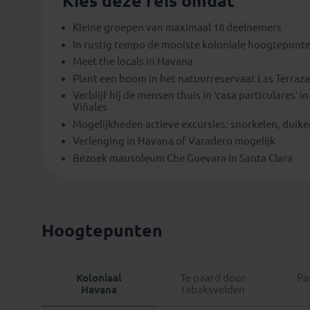
Kies deze reis omdat
Kleine groepen van maximaal 18 deelnemers
In rustig tempo de mooiste koloniale hoogtepunt
Meet the locals in Havana
Plant een boom in het natuurreservaat
Las Terraz
Verblijf bij de mensen thuis in ‘casa particulares’ 
Viñales
Mogelijkheden actieve excursies: snorkelen, duike
Verlenging in Havana of Varadero mogelijk
Bezoek mausoleum Che Guevara in Santa Clara
Hoogtepunten
Koloniaal
Te paard door
Pa
Havana
tabaksvelden