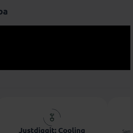
ba
Eveline
Janice
Justdiggit: Cooling
Same