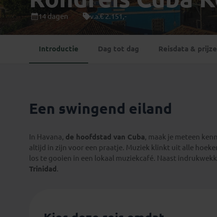
Mongolië
(1)
Tanzania
(1)
14 dagen
€ 2.151,-
v.a.
Nepal
(6)
Zimbabwe
(2)
Oezbekistan
(3)
Zuid-Afrika
(7)
Introductie
Dag tot dag
Reisdata & prijz
Singapore
(1)
Sri Lanka
(4)
Tadzjikistan
(1)
Taiwan
(1)
Een swingend eiland
Thailand
(8)
Tibet
(3)
In Havana,
de hoofdstad van Cuba
, maak je meteen ken
altijd in zijn voor een praatje. Muziek klinkt uit alle ho
los te gooien in een lokaal muziekcafé. Naast indrukwek
Trinidad
.