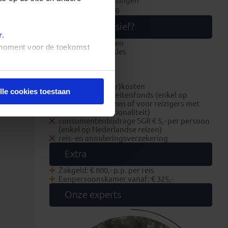
luchthavenbelastingen
brandstofheffing
Wat is exclusief?
r
.
overige maaltijden
t moment voor de toekomst
optionele excursies
entreegelden
fooien
visum
boekings(dossier)kosten
lle cookies toestaan
bijdrage Calamiteitenfonds (enkel op
Nederlandse reizen of voor reizigers met
Nederlandse nationaliteit)
consumentenbijdrage SGR € 5,- per persoon
(enkel op Nederlandse reizen)
reis- en annuleringsverzekering
Extra
Zakgeld: € 800,- p.p. per reis
Eenpersoonskamer vanaf: € 325,-
Onze experts