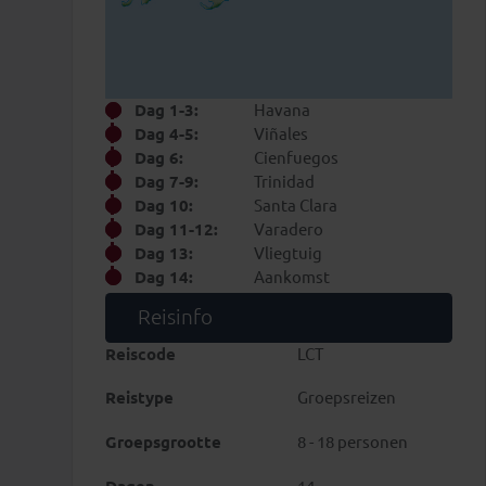
Dag 1-3:
Havana
Dag 4-5:
Viñales
Dag 6:
Cienfuegos
Dag 7-9:
Trinidad
Dag 10:
Santa Clara
Dag 11-12:
Varadero
Dag 13:
Vliegtuig
Dag 14:
Aankomst
Reisinfo
Reiscode
LCT
Reistype
Groepsreizen
Groepsgrootte
8 - 18 personen