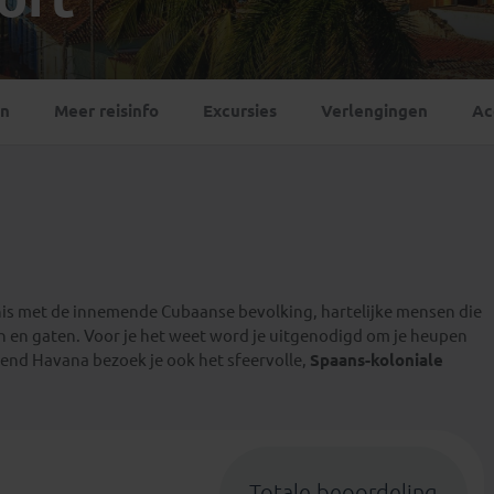
Georgië
(4)
Mexico
(4)
IJsland
(3)
Paraguay
(1)
Kosovo
(1)
Peru
(5)
Last minute reizen
Kroatië
(2)
en
Meer reisinfo
Excursies
Verlengingen
Ac
Suriname
(1)
Letland
(3)
Litouwen
(3)
Moldavië
(1)
Montenegro
(2)
Noord-Macedonië
(1)
nis met de innemende Cubaanse bevolking, hartelijke mensen die
eken en gaten. Voor je het weet word je uitgenodigd om je heupen
kend Havana bezoek je ook het sfeervolle,
Spaans-koloniale
Totale beoordeling