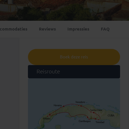
Emiraten
(1)
commodaties
Reviews
Impressies
FAQ
Boek deze reis
Reisroute