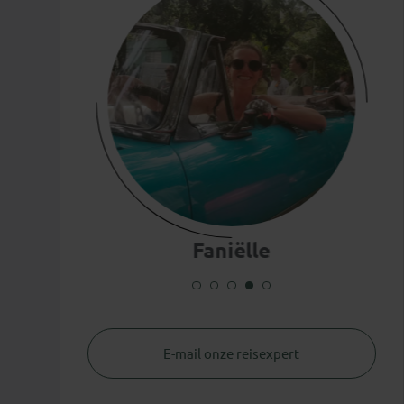
Faniëlle
Bijzondere lokale
E-mail onze reisexpert
projecten
Wat ku
n met onze lokale agenten steunen