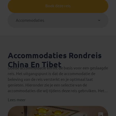
Boek deze reis
Accommodaties
Accommodaties Rondreis
China En Tibet
Goede accommodatie vormt de basis voor een geslaagde
reis. Het uitgangspunt is dat de accommodatie de
beleving van de reis versterkt en je optimaal laat
genieten. Hieronder zie je een selectie van de
accommodaties die wij tijdens deze reis gebruiken. Het
geeft je
een algemene indruk
van wat je kunt
Lees meer
verwachten. De genoemde accommodaties zijn
altijd
onder voorbehoud van wijzigingen en
beschikbaarheid
. Je verblijft in onderstaande of