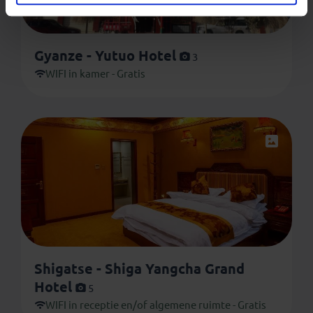
Gyanze - Yutuo Hotel
3
WIFI in kamer - Gratis
Shigatse - Shiga Yangcha Grand
Hotel
5
WIFI in receptie en/of algemene ruimte - Gratis