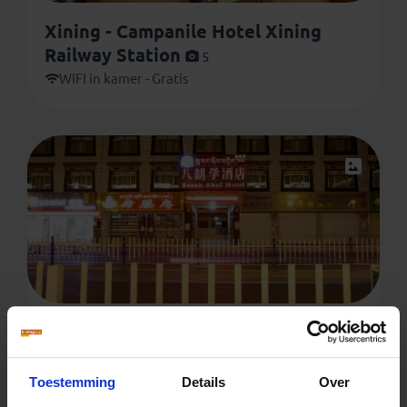
Xining - Campanile Hotel Xining
Railway Station
5
WIFI in kamer - Gratis
Lhasa - Banak Shol Hotel
7
WIFI in receptie en/of algemene ruimte - Gratis
Toestemming
Details
Over