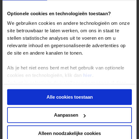
Optionele cookies en technologieën toestaan?
We gebruiken cookies en andere technologieën om onze
site betrouwbaar te laten werken, om ons in staat te
stellen statistische analyses uit te voeren en om u
relevante inhoud en gepersonaliseerde advertenties op
de site en andere kanalen te tonen.
Als je het niet eens bent met het gebruik van optionele
Samye - Samye Hotel
11
cookies en technologieën, klik dan
hier
.
WIFI in kamer - Gratis
Je kunt je selectie in de instellingen aanpassen of deze
onder aan de pagina op elk gewenst moment voor de
Alle cookies toestaan
toekomst wijzigen.
Privacy beleid
Aanpassen
Alleen noodzakelijke cookies