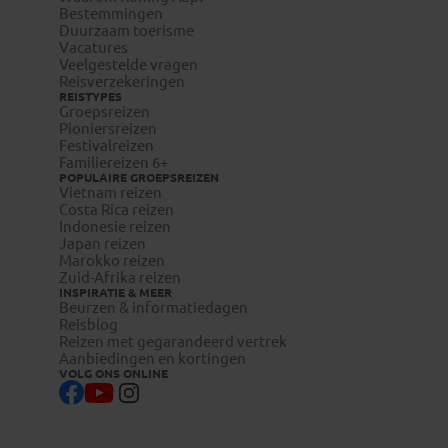
Bestemmingen
Duurzaam toerisme
Vacatures
Veelgestelde vragen
Reisverzekeringen
REISTYPES
Groepsreizen
Pioniersreizen
Festivalreizen
Familiereizen 6+
POPULAIRE GROEPSREIZEN
Vietnam reizen
Costa Rica reizen
Indonesie reizen
Japan reizen
Marokko reizen
Zuid-Afrika reizen
INSPIRATIE & MEER
Beurzen & informatiedagen
Reisblog
Reizen met gegarandeerd vertrek
Aanbiedingen en kortingen
VOLG ONS ONLINE