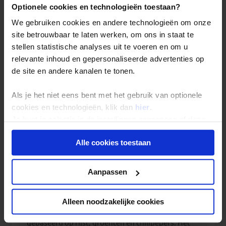
simpeler dan wat wij hier gewend zijn, maar zeker
Optionele cookies en technologieën toestaan?
van goede kwaliteit.
We gebruiken cookies en andere technologieën om onze
site betrouwbaar te laten werken, om ons in staat te
stellen statistische analyses uit te voeren en om u
relevante inhoud en gepersonaliseerde advertenties op
de site en andere kanalen te tonen.
Hoe smaakt de Bhutanese
keuken eigenlijk en zijn er
Als je het niet eens bent met het gebruik van optionele
gerechten die je echt moet
cookies en technologieën, klik dan
hier
.
proberen?
Je kunt je selectie in de instellingen aanpassen of deze
onder aan de pagina op elk gewenst moment voor de
Als ik heel eerlijk
Alle cookies toestaan
toekomst wijzigen.
ben, is de
Bhutanese
keuken niet mijn
Privacy beleid
Aanpassen
favoriet.
Bhutanese
gerechten zijn
Alleen noodzakelijke cookies
voornamelijk
gebaseerd op rijst, groenten en chilipepers. Het