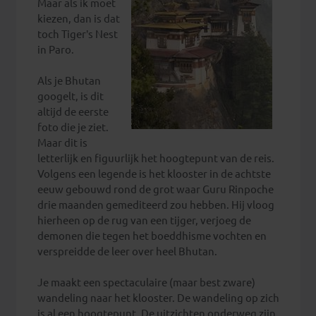
Maar als ik moet
kiezen, dan is dat
toch Tiger’s Nest
in Paro.
Als je Bhutan
googelt, is dit
altijd de eerste
foto die je ziet.
Maar dit is
letterlijk en figuurlijk het hoogtepunt van de reis.
Volgens een legende is het klooster in de achtste
eeuw gebouwd rond de grot waar Guru Rinpoche
drie maanden gemediteerd zou hebben. Hij vloog
hierheen op de rug van een tijger, verjoeg de
demonen die tegen het boeddhisme vochten en
verspreidde de leer over heel Bhutan.
Je maakt een spectaculaire (maar best zware)
wandeling naar het klooster. De wandeling op zich
is al een hoogtepunt. De uitzichten onderweg zijn