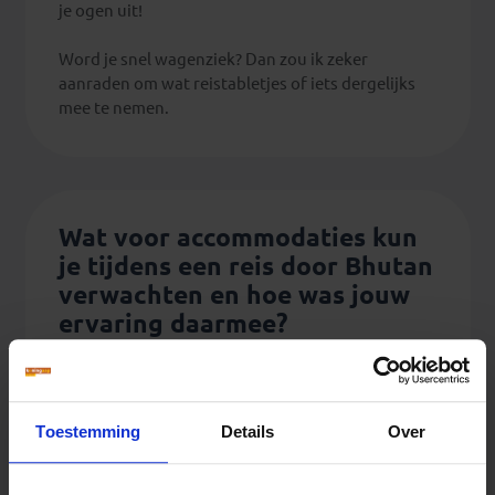
je ogen uit!
Word je snel wagenziek? Dan zou ik zeker
aanraden om wat reistabletjes of iets dergelijks
mee te nemen.
Wat voor accommodaties kun
je tijdens een reis door Bhutan
verwachten en hoe was jouw
ervaring daarmee?
Tijdens mijn reis verbleven we in middenklasse
hotels. De sfeer is altijd goed en het personeel
ontzettend vriendelijk. De hotels zijn van prima
Toestemming
Details
Over
kwaliteit. Houd er wel rekening mee dat het soms
kan zijn dat je alleen op bepaalde momenten
warm water hebt. De hotels zijn in Bhutan iets