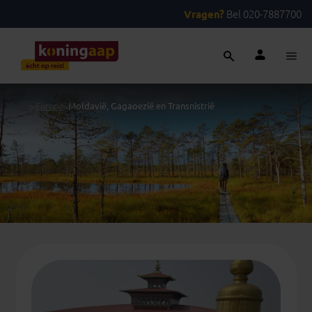
Vragen?
Bel 020-7887700
...
>
Europa
>
Moldavië, Gagaoezië en Transnistrië