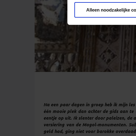
Privacy beleid
Alleen noodzakelijke c
Na een paar dagen in groep heb ik mijn les 
één mooie plek dan achter de gids aan te 
eentje op uit. Ik slenter door paleizen, de
versiering van de Mogol-monumenten. Subl
geld had, ging niet voor barokke overdaad