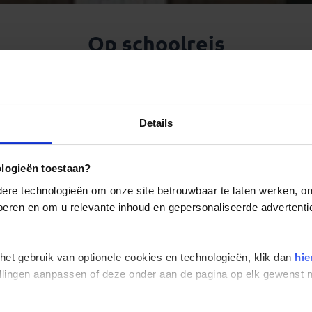
Op schoolreis
olgens mij draaien ze vandaag allemaal rondjes rond India Gate
 stops aan de Jama Masjid-moskee, Humayuns tombe en het graf 
d tot nu toe een hoog schooluitstapgehalte. Bus dropt groep, gr
nsen die te laat terugkomen. Het lijkt of ik hier nog niet echt
Details
eproefd. De laatste stop is Bangla Sahib,
een marmeren tempel
→
tzaal krijgen alle bezoekers te eten. Heiligdommen zijn altijd ee
air. En dan blijkt een gids plots een godsgeschenk. Hansvan-Koni
ologieën toestaan?
ipen op open vuren pruttelen en tientallen mensen handenklappe
re technologieën om onze site betrouwbaar te laten werken, om 
ken op de etiquette, maar allemaal op een rij blootsvoets glibb
 voeren en om u relevante inhoud en gepersonaliseerde advertenti
. Hallo India.
 het gebruik van optionele cookies en technologieën, klik dan
hie
stellingen aanpassen of deze onder aan de pagina op elk gewens