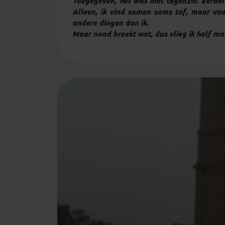
Toegegeven, het was met tegenzin. Eerder
Alleen, ik vind samen soms tof, maar vaa
andere dingen dan ik.
Maar nood breekt wet, dus vlieg ik half maa