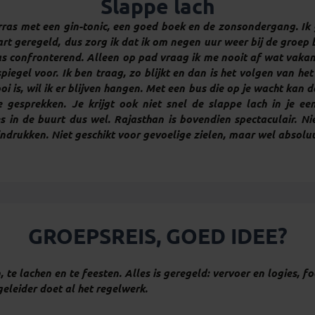
Slappe lach
rras met een gin-tonic, een goed boek en de zonsondergang. Ik 
art geregeld, dus zorg ik dat ik om negen uur weer bij de groep 
s confronterend. Alleen op pad vraag ik me nooit af wat vakant
iegel voor. Ik ben traag, zo blijkt en dan is het volgen van h
oi is, wil ik er blijven hangen. Met een bus die op je wacht kan
 gesprekken. Je krijgt ook niet snel de slappe lach in je ee
in de buurt dus wel. Rajasthan is bovendien spectaculair. Niets
drukken. Niet geschikt voor gevoelige zielen, maar wel absoluu
GROEPSREIS, GOED IDEE?
te lachen en te feesten. Alles is geregeld: vervoer en logies, fo
eleider doet al het regelwerk.