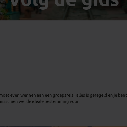
Georgië
(4)
Mexico
(4)
IJsland
(3)
Paraguay
(1)
Kosovo
(1)
Peru
(5)
Last minute reizen
Kroatië
(2)
Suriname
(1)
Letland
(3)
Litouwen
(3)
Moldavië
(1)
Montenegro
(2)
Noord-Macedonië
(1)
t, moet even wennen aan een groepsreis: alles is geregeld en je ben
r misschien wel de ideale bestemming voor.