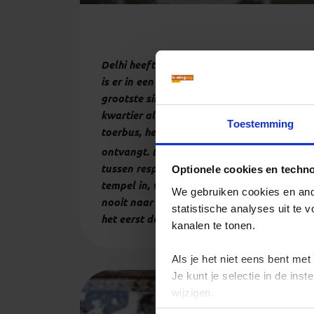
Delhi heeft bijna 19 miljoen inwoners en v
is er in een tour met gids voorzien en na
grootste sikhtempel van de stad. De dag ha
kwartier alleen op stap, groep wacht op me
Toestemming
toerbus, heb ik Delhi nog niet geroken en g
ontvangt. Letterlijk, want in een immense ee
tussen respect en nieuwsgierigheid is prec
Optionele cookies en techn
tempel in, waar potten zo groot als badku
We gebruiken cookies en ande
nooit naar binnen durven, bang voor inbreu
statistische analyses uit te
het eerst de opwinding van een nieuwe plek
kanalen te tonen.
Als je het niet eens bent met
Je kunt je selectie in de in
wijzigen.