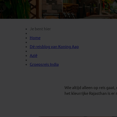
Mongolië
(1)
Tanzania
(1)
Nepal
(6)
Zimbabwe
(2)
Oezbekistan
(3)
Zuid-Afrika
(7)
Singapore
(1)
Je bent hier
Sri Lanka
(4)
Home
Tadzjikistan
(1)
Dé reisblog van Koning Aap
Taiwan
(1)
Azië
Thailand
(8)
Groepsreis India
Tibet
(3)
Wie altijd alleen op reis gaa
het kleurrijke Rajasthan is e