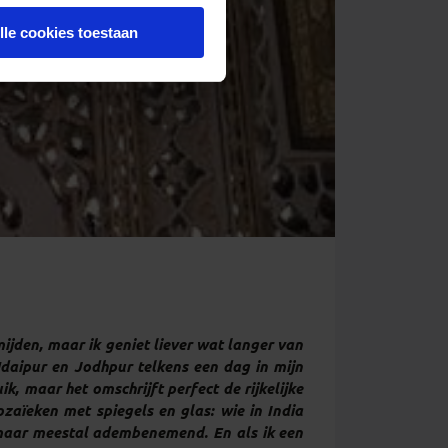
lle cookies toestaan
mijden, maar ik geniet liever wat langer van
Udaipur en Jodhpur telkens een dag in mijn
k, maar het omschrijft perfect de rijkelijke
aïeken met spiegels en glas: wie in India
, maar meestal adembenemend. En als ik een