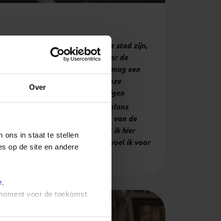
. Omdat we maar één dag in deze stad zijn,
van Gandhi zijn we nu op weg naar de
oep luistert naar gids, iedereen mag een
 ben. Ondanks de drukte rondom onze
Over
 die dagelijks duizenden gelovigen
n beetje lastig als toerist; de balans
ng-Aap leidt ons recht
de keuken van de
nd chapati’s maken. Alleen zou ik hier
ons in staat te stellen
erend op de natte keukenvloer, voel ik voor
es op de site en andere
r
.
t moment voor de toekomst