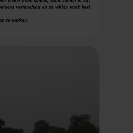
n lekker alles samen, want samen is tof.
eleens vermoeiend en ze willen vaak heel
an te trekken.