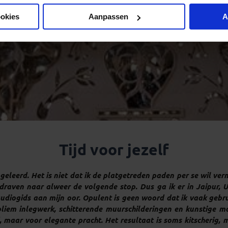
ookies
Aanpassen
A
Tijd voor jezelf
geleerd. Het is niet dat ik de platgetreden paden per se wil ver
draven naar alweer de volgende stop. Dus ga ik er in Jaipur, 
 audiogids aan mijn oor. Opulent is geen woord dat ik vaak gebrui
iem inlegwerk, schitterende muurschilderingen en kunstige moz
, maar voor elegante pracht. Het resultaat is soms kitscherig