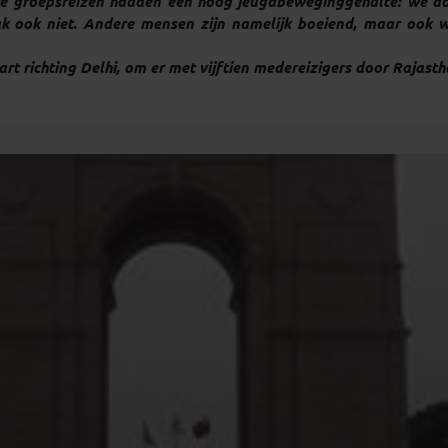
e groepsreizen hadden een hoog jeugdbeweginggehalte: we doe
k ook niet. Andere mensen zijn namelijk boeiend, maar ook w
rt richting Delhi, om er met vijftien medereizigers door Rajasth