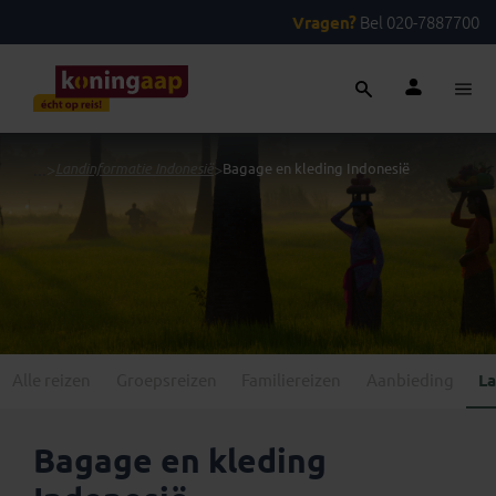
Vragen?
Bel 020-7887700
...
>
Landinformatie Indonesië
>
Bagage en kleding Indonesië
Alle reizen
Groepsreizen
Familiereizen
Aanbieding
La
Bagage en kleding