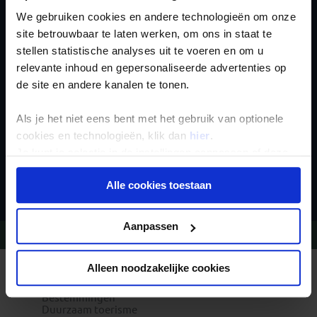
We gebruiken cookies en andere technologieën om onze
Schrijf je in voor de
site betrouwbaar te laten werken, om ons in staat te
stellen statistische analyses uit te voeren en om u
nieuwsbrief
relevante inhoud en gepersonaliseerde advertenties op
de site en andere kanalen te tonen.
Als je het niet eens bent met het gebruik van optionele
cookies en technologieën, klik dan
hier
.
Je kunt je selectie in de instellingen aanpassen of deze
onder aan de pagina op elk gewenst moment voor de
Inschrijven
Alle cookies toestaan
toekomst wijzigen.
Privacy beleid
Aanpassen
Vragen?
Bel 020-7887700
Alleen noodzakelijke cookies
REIZEN MET KONING AAP
Waarom Koning Aap?
Bestemmingen
Duurzaam toerisme