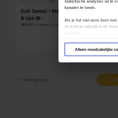
statistische analyses uit te
kanalen te tonen.
Koh Samui - Mai Samui Beach Resort
& spa
4
Als je het niet eens bent met
WIFI in kamer - Gratis
Je kunt je selectie in de in
wijzigen.
Privacy beleid
Alleen noodzakelijke c
Verlengingen