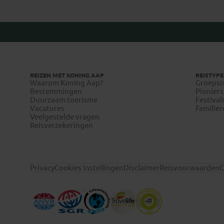
REIZEN MET KONING AAP
REISTYPE
Waarom Koning Aap?
Groepsr
Bestemmingen
Pioniers
Duurzaam toerisme
Festival
Vacatures
Familier
Veelgestelde vragen
Reisverzekeringen
Privacy
Cookies instellingen
Disclaimer
Reisvoorwaarden
C