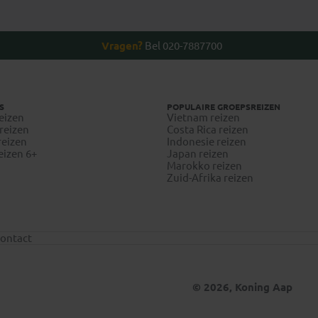
Vragen?
Bel 020-7887700
S
POPULAIRE GROEPSREIZEN
eizen
Vietnam reizen
reizen
Costa Rica reizen
reizen
Indonesie reizen
eizen 6+
Japan reizen
Marokko reizen
Zuid-Afrika reizen
ontact
© 2026, Koning Aap