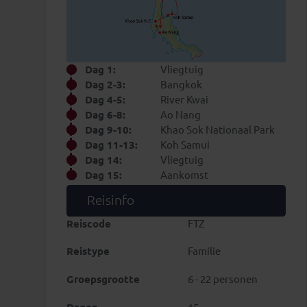
Dag 1:
Vliegtuig
Dag 2-3:
Bangkok
Dag 4-5:
River Kwai
Dag 6-8:
Ao Nang
Dag 9-10:
Khao Sok Nationaal Park
Dag 11-13:
Koh Samui
Dag 14:
Vliegtuig
Dag 15:
Aankomst
Reisinfo
Reiscode
FTZ
Reistype
Familie
Groepsgrootte
6 - 22 personen