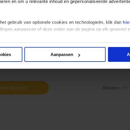
 voeren en om u relevante inhoud en gepersonaliseerde advertenti
 het gebruik van optionele cookies en technologieën, klik dan
hie
stellingen aanpassen of deze onder aan de pagina op elk gewens
ookies
Aanpassen
A
Boek deze reis
Reviews