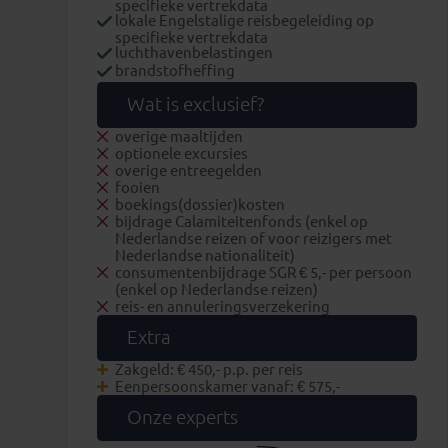
specifieke vertrekdata
lokale Engelstalige reisbegeleiding op
specifieke vertrekdata
luchthavenbelastingen
brandstofheffing
Wat is exclusief?
overige maaltijden
optionele excursies
overige entreegelden
fooien
boekings(dossier)kosten
bijdrage Calamiteitenfonds (enkel op
Nederlandse reizen of voor reizigers met
Nederlandse nationaliteit)
consumentenbijdrage SGR € 5,- per persoon
(enkel op Nederlandse reizen)
reis- en annuleringsverzekering
Extra
Zakgeld: € 450,- p.p. per reis
Eenpersoonskamer vanaf: € 575,-
Onze experts