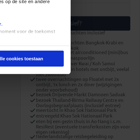
es op de site en andere
26 dec
Wat is inclusief?
r
.
t moment voor de toekomst
internationale vluchten inclusief
ruimbagage
binnenlandse vluchten Bangkok-Krabi en
Koh Samui-Bangkok
alle transport met airconditioned (mini)bus
treinrit over Birmaspoorlijn
lle cookies toestaan
boottransfers River Kwai / Koh Samui
overnachtingen in hotels met ontbijt, veelal
met zwembad
twee overnachtingen op Floatel met 2x
ontbijt, 1x lunch en 2x diner (wijzigingen
onder voorbehoud)
bezoek Drijvende Markt Damnoen Saduak
bezoek Thailand-Birma Railway Centre en
Oorlogsbegraafplaats (inclusief entree)
meertocht in Khao Sok Nationaal Park
entreegeld Khao Sok Nationaal Park
eten bij een gezin thuis in Ao Nang i.s.m.
ResiRest (eventuele transferkosten zijn voor
eigen rekening)
Nederlandstalige reisbegeleiding op