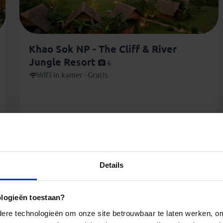
Khao Sok NP - The Cliff & River
Jungle Resort
6
WIFI in kamer - Gratis
Details
ologieën toestaan?
re technologieën om onze site betrouwbaar te laten werken, om 