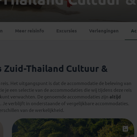
Georgië
(4)
Mexico
(4)
IJsland
(3)
Paraguay
(1)
Kosovo
(1)
Peru
(5)
Last minute reizen
Kroatië
(2)
en
Meer reisinfo
Excursies
Verlengingen
Ac
Suriname
(1)
Letland
(3)
Litouwen
(3)
Moldavië
(1)
Montenegro
(2)
 Zuid-Thailand Cultuur &
Noord-Macedonië
(1)
eis. Het uitgangspunt is dat de accommodatie de beleving van
zie je een selectie van de accommodaties die wij tijdens deze reis
 kunt verwachten. De genoemde accommodaties zijn
altijd
d
. Je verblijft in onderstaande of vergelijkbare accommodaties.
rschillen van de werkelijkheid.