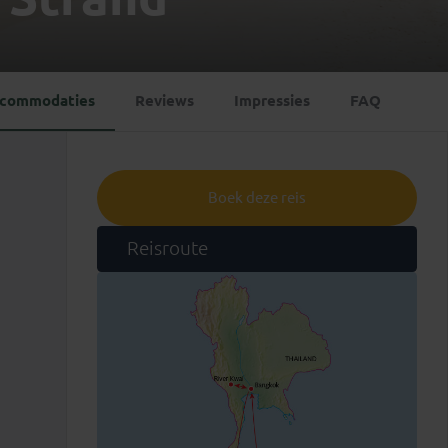
Emiraten
(1)
commodaties
Reviews
Impressies
FAQ
Boek deze reis
Reisroute