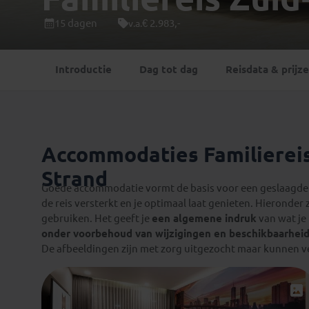
Mongolië
(1)
Tanzania
(1)
15 dagen
€ 2.983,-
v.a.
Nepal
(6)
Zimbabwe
(2)
Oezbekistan
(3)
Zuid-Afrika
(7)
Introductie
Dag tot dag
Reisdata & prijz
Singapore
(1)
Sri Lanka
(4)
Tadzjikistan
(1)
Taiwan
(1)
Accommodaties Familiereis
Thailand
(8)
Tibet
(3)
Strand
Goede accommodatie vormt de basis voor een geslaagde r
de reis versterkt en je optimaal laat genieten. Hieronder 
gebruiken. Het geeft je
een algemene indruk
van wat je
onder voorbehoud van wijzigingen en beschikbaarhei
De afbeeldingen zijn met zorg uitgezocht maar kunnen ve