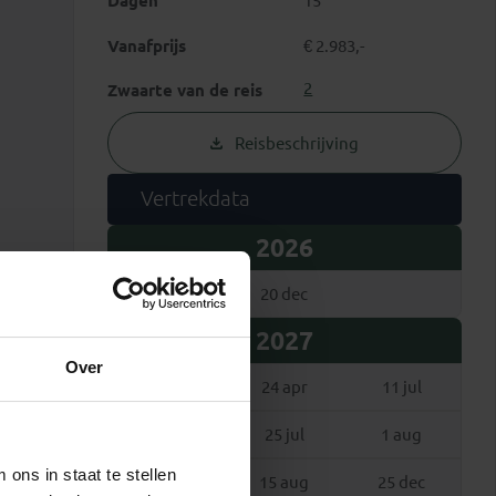
Dagen
15
Vanafprijs
€ 2.983,-
2
Zwaarte van de reis
Reisbeschrijving
Vertrekdata
2026
9 aug
20 dec
2027
Over
17 apr
24 apr
11 jul
18 jul
25 jul
1 aug
ons in staat te stellen
8 aug
15 aug
25 dec