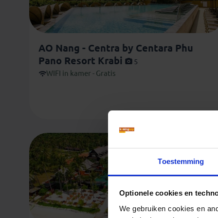
AO Nang - Centra by Centara Phu
Pano Resort Krabi
5
WIFI in kamer - Gratis
Toestemming
Optionele cookies en techn
We gebruiken cookies en ande