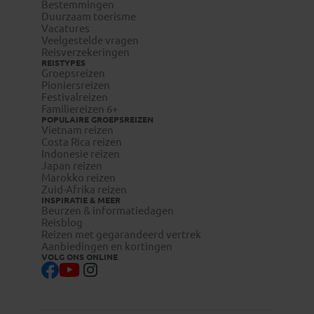
Hoeveel bagage mag ik meenemen?
Bestemmingen
Duurzaam toerisme
Lees hier
Vacatures
Veelgestelde vragen
Reisverzekeringen
REISTYPES
Groepsreizen
Pioniersreizen
Festivalreizen
Familiereizen 6+
POPULAIRE GROEPSREIZEN
Vietnam reizen
Costa Rica reizen
Indonesie reizen
Japan reizen
Marokko reizen
Zuid-Afrika reizen
INSPIRATIE & MEER
Beurzen & informatiedagen
Reisblog
Reizen met gegarandeerd vertrek
Aanbiedingen en kortingen
VOLG ONS ONLINE