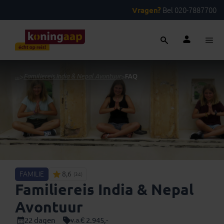
Vragen?
Bel 020-7887700
...
>
Familiereis India & Nepal Avontuur
>
FAQ
FAMILIE
8,6
(34)
Familiereis India & Nepal
Avontuur
22 dagen
€ 2.945,-
v.a.