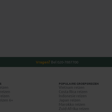
Marisa
Karen
Vragen?
Bel 020-7887700
S
POPULAIRE GROEPSREIZEN
eizen
Vietnam reizen
reizen
Costa Rica reizen
reizen
Indonesie reizen
eizen 6+
Japan reizen
Marokko reizen
Zuid-Afrika reizen