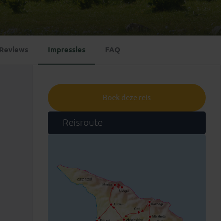
Emiraten
(1)
Reviews
Impressies
FAQ
Boek deze reis
Reisroute