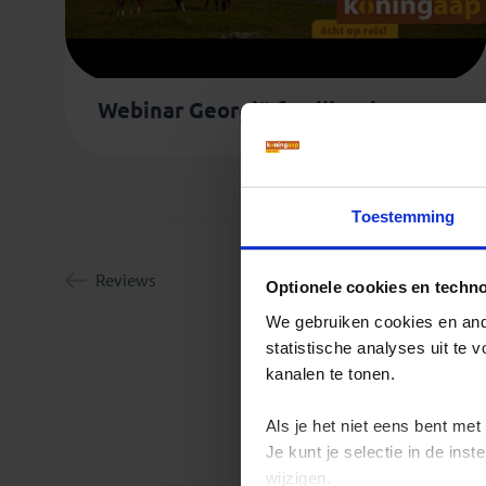
Webinar Georgië familiereis
1
Toestemming
Reviews
B
Optionele cookies en techn
We gebruiken cookies en ande
statistische analyses uit te
kanalen te tonen.
Als je het niet eens bent met
Je kunt je selectie in de in
wijzigen.