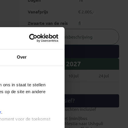
Dagen
16
Vanafprijs
€ 2.005,-
4
Zwaarte van de reis
Reisbeschrijving
Vertrekdata
Over
2027
24 apr
10 jul
24 jul
ons in staat te stellen
7 aug
es op de site en andere
Wat is inclusief?
internationale vluchten inclusief
r
.
ruimbagage
alle transport met (mini)bus
t moment voor de toekomst
4WD busjes van Mestia naar Ushguli