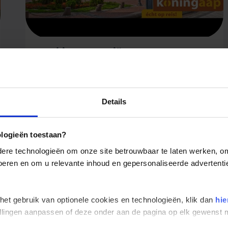
Webinar Georgië
1
Details
oek deze reis
FAQ
ologieën toestaan?
re technologieën om onze site betrouwbaar te laten werken, om 
 voeren en om u relevante inhoud en gepersonaliseerde advertenti
 het gebruik van optionele cookies en technologieën, klik dan
hie
stellingen aanpassen of deze onder aan de pagina op elk gewens