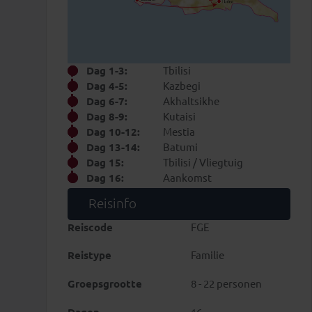
Dag 1-3:
Tbilisi
Dag 4-5:
Kazbegi
Dag 6-7:
Akhaltsikhe
Dag 8-9:
Kutaisi
Dag 10-12:
Mestia
Dag 13-14:
Batumi
Dag 15:
Tbilisi / Vliegtuig
Dag 16:
Aankomst
Reisinfo
Reiscode
FGE
Reistype
Familie
Groepsgrootte
8 - 22 personen