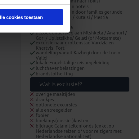
treinrit van Batumi naar Tbilisi
overnachtingen in hotels
overnachtingen in door families gerunde
hotels in Kazbegi / Kutaisi / Mestia
lle cookies toestaan
alle ontbijten
3x diner in Mestia
bezoek onderweg aan Mtshketa / Ananuri /
Gori / Uplistsikhe/ Gelati (of Motsameta)
excursie naar grottenstad Vardzia en
Khertvisi Fort
wandeling vanuit Kazbegi door de Truso
Vallei
lokale Engelstalige reisbegeleiding
luchthavenbelastingen
brandstofheffing
Wat is exclusief?
overige maaltijden
drankjes
optionele excursies
alle entreegelden
fooien
boekings(dossier)kosten
bijdrage Calamiteitenfonds (enkel op
Nederlandse reizen of voor reizigers met
Nederlandse nationaliteit)