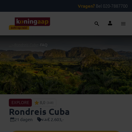
Vragen?
Bel 020-7887700
...
>
Rondreis Cuba
>
FAQ
EXPLORE
8,0
(348)
Rondreis Cuba
21 dagen
€ 2.603,-
v.a.