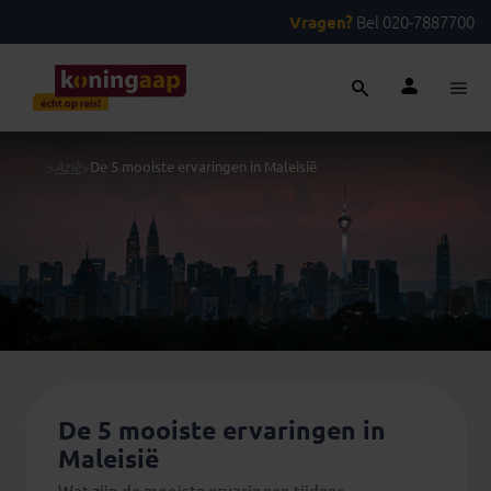
Vragen?
Bel 020-7887700
...
>
Azië
>
De 5 mooiste ervaringen in Maleisië
De 5 mooiste ervaringen in
Maleisië