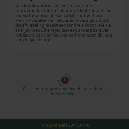
Van junglewatervallen en eeuwenoude
regenwouden tot theeplantages in de bergen en
tropische snorkelplekken: Maleisië heeft een
enorme variatie aan natuur en ervaringen. Juist
die afwisseling maakt een rondreis door Maleisië
zo bijzonder. Elke regio laat een andere kant van
het land zien en zorgt voor herinneringen die nog
lang blijven hangen.
Er is een fout voorgevallen bij het ophalen
van de reizen.
Vragen?
Bel 020-7887700