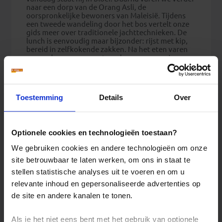
naar een dorp van de Orang Asli, de
oorspronkelijke bewoners van Maleisië. Tijdens
een tweede wandeling door het bos vertelt onze
gids meer over traditionele jachttechnieken. De
lunch is eenvoudig maar bijzonder: rijst met kip,
bereid in zelfkokende zakken. Na het eten varen
we verder naar een waterval, waar we opnieuw
een verfrissende duik kunnen nemen.
Patrick vertelt:
“Genieten op een boot in deze
schitterende natuur is echt bijzonder. De rust is
Toestemming
Details
Over
ongekend – je komt hier hooguit een lokale visser
tegen. En na zo’n actieve dag is het heerlijk
ontspannen in ons hotel met uitzicht over het meer
en het regenwoud.”
Optionele cookies en technologieën toestaan?
We gebruiken cookies en andere technologieën om onze
site betrouwbaar te laten werken, om ons in staat te
stellen statistische analyses uit te voeren en om u
Mangroves, schildpadden en
relevante inhoud en gepersonaliseerde advertenties op
vuurvliegjes in Cherating
de site en andere kanalen te tonen.
In Cherating beleef je een van de meest bijzondere
natuurexcursies van de reis. De dag begint met
Als je het niet eens bent met het gebruik van optionele