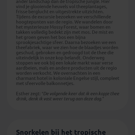
ander landschap dan de tropische jungle. Hier
vind je glooiende heuvels vol theeplantages,
frisse berglucht en uitgestrekte uitzichten.
Tijdens de excursie bezoeken we verschillende
hoogtepunten van de regio. We wandelen door
het mysterieuze Mossy Forest, waar bomen en
takken volledig bedekt zijn met mos. De mist en
het groen geven het bos een bijna
sprookjesachtige sfeer. Daarna bezoeken we een
theefabriek, waar we zien hoe de blaadjes worden
geschud, gebroken en gedroogd tot de thee die
uiteindelijk in onze kop belandt. Onderweg
stoppen we ook bij een lokale markt waar verse
aardbeien, maïs en andere producten uit de regio
worden verkocht. We overnachten in een
charmant hotel in koloniale Engelse stijl, compleet
met sfeervolle balkonnetjes.
Esther zegt:
“De volgende keer dat ik een kopje thee
drink, denk ik vast weer terug aan deze dag.”
Snorkelen bij het tropische