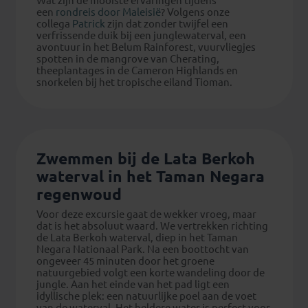
Wat zijn de mooiste ervaringen tijdens
een
rondreis door Maleisië
?
Volgens onze
collega
Patrick
zijn dat zonder twijfel een
verfrissende duik bij een junglewaterval, een
avontuur in het
Belum
Rainforest, vuurvliegjes
spotten in de mangrove van Cherating,
theeplantages in de Cameron
Highlands
en
snorkelen bij het tropische eiland
Tioman
.
Zwemmen bij de Lata Berkoh
waterval in het Taman Negara
regenwoud
Voor deze excursie gaat de wekker vroeg, maar
dat is het absoluut waard. We vertrekken richting
de Lata Berkoh waterval, diep in het Taman
Negara Nationaal Park. Na een boottocht van
ongeveer 45 minuten door het groene
natuurgebied volgt een korte wandeling door de
jungle. Aan het einde van het pad ligt een
idyllische plek: een natuurlijke poel aan de voet
van de waterval. Het heldere water is perfect voor