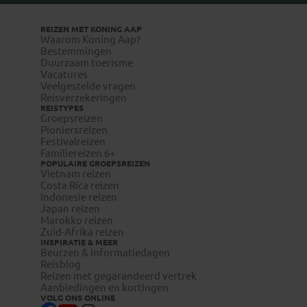
REIZEN MET KONING AAP
Waarom Koning Aap?
Bestemmingen
Duurzaam toerisme
Vacatures
Veelgestelde vragen
Reisverzekeringen
REISTYPES
Groepsreizen
Pioniersreizen
Festivalreizen
Familiereizen 6+
POPULAIRE GROEPSREIZEN
Vietnam reizen
Costa Rica reizen
Indonesie reizen
Japan reizen
Marokko reizen
Zuid-Afrika reizen
INSPIRATIE & MEER
Beurzen & informatiedagen
Reisblog
Reizen met gegarandeerd vertrek
Aanbiedingen en kortingen
VOLG ONS ONLINE