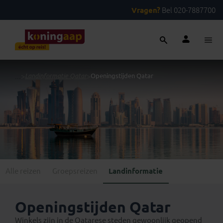
Vragen?
Bel 020-7887700
...
>
Landinformatie Qatar
>
Openingstijden Qatar
Alle reizen
Groepsreizen
Landinformatie
Openingstijden Qatar
Winkels zijn in de Qatarese steden gewoonlijk geopend