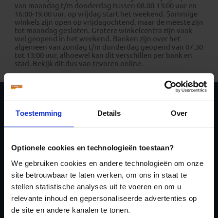
van maandag t/m donderdag tussen 08.00-13:00 uur en
16:00-19.00 uur, op vrijdag start het weekend. Sommige
winkels zijn open op vrijdagochtend, maar de meeste zijn
tot maandag gesloten. Grotere winkelcentra zijn vaak
wel geopend in het weekend. Banken zijn over het
algemeen van zondag t/m donderdag geopend van 07.30
tot 13:00 uur, alhoewel kan dit verschillen per bank en
stad. Bekijk dit dus van tevoren online.
Schrijf je in voor de
Toestemming
Details
Over
nieuwsbrief
Optionele cookies en technologieën toestaan?
We gebruiken cookies en andere technologieën om onze
site betrouwbaar te laten werken, om ons in staat te
stellen statistische analyses uit te voeren en om u
relevante inhoud en gepersonaliseerde advertenties op
Inschrijven
de site en andere kanalen te tonen.