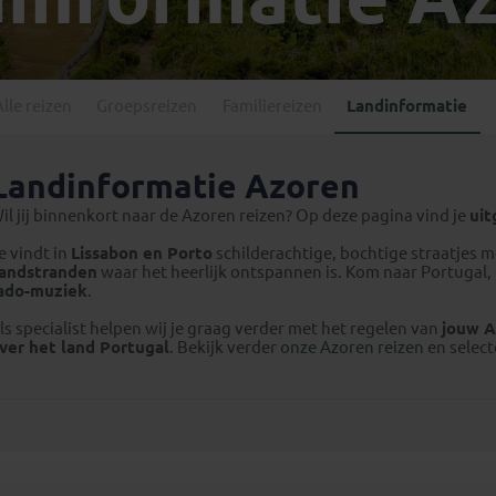
Georgië
(4)
Mexico
(4)
IJsland
(3)
Paraguay
(1)
Kosovo
(1)
Peru
(5)
Last minute reizen
Kroatië
(2)
Alle reizen
Groepsreizen
Familiereizen
Landinformatie
Suriname
(1)
Letland
(3)
Litouwen
(3)
Landinformatie Azoren
Moldavië
(1)
il jij binnenkort naar de Azoren reizen? Op deze pagina vind je
uit
Montenegro
(2)
e vindt in
Lissabon en Porto
schilderachtige, bochtige straatjes m
Noord-Macedonië
(1)
andstranden
waar het heerlijk ontspannen is. Kom naar Portugal,
ado-muziek
.
ls specialist helpen wij je graag verder met het regelen van
jouw A
ver het land Portugal
. Bekijk verder
onze Azoren reizen
en select