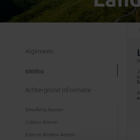
Mongolië
(1)
Tanzania
(1)
Nepal
(6)
Zimbabwe
(2)
Oezbekistan
(3)
Zuid-Afrika
(7)
Singapore
(1)
Sri Lanka
(4)
Algemeen
Tadzjikistan
(1)
Taiwan
(1)
W
Thailand
(8)
Inleiding
J
z
Tibet
(3)
f
Achtergrond informatie
A
o
Bevolking Azoren
Cultuur Azoren
Eten en drinken Azoren