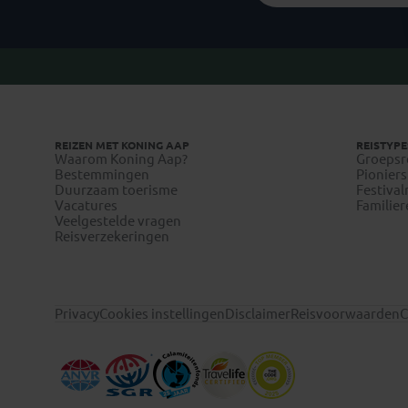
REIZEN MET KONING AAP
REISTYPE
Waarom Koning Aap?
Groepsr
Bestemmingen
Pioniers
Duurzaam toerisme
Festival
Vacatures
Familier
Veelgestelde vragen
Reisverzekeringen
Privacy
Cookies instellingen
Disclaimer
Reisvoorwaarden
C