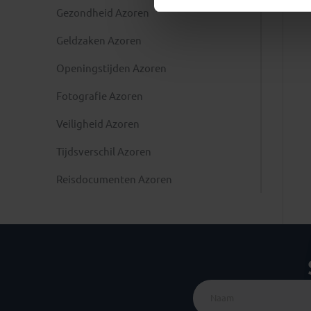
Gezondheid Azoren
Geldzaken Azoren
Openingstijden Azoren
Fotografie Azoren
Veiligheid Azoren
Tijdsverschil Azoren
Reisdocumenten Azoren