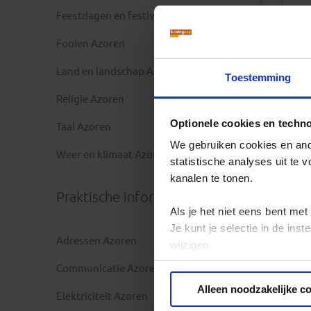
Feestdagen en festivals Azoren
Fooien Azoren
Land en landschap Azoren
Toestemming
Religie Azoren
Optionele cookies en techn
Taal Azoren
We gebruiken cookies en ande
Weer en klimaat Azoren
statistische analyses uit te
kanalen te tonen.
Praktische informatie
Als je het niet eens bent met
Je kunt je selectie in de in
Adressen Azoren
wijzigen.
Communicatie Azoren
Privacy beleid
Alleen noodzakelijke c
Elektriciteit Azoren