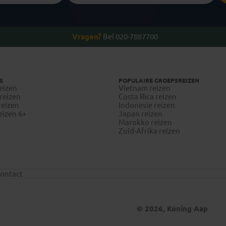
Vragen?
Bel 020-7887700
S
POPULAIRE GROEPSREIZEN
eizen
Vietnam reizen
reizen
Costa Rica reizen
reizen
Indonesie reizen
eizen 6+
Japan reizen
Marokko reizen
Zuid-Afrika reizen
ontact
© 2026, Koning Aap