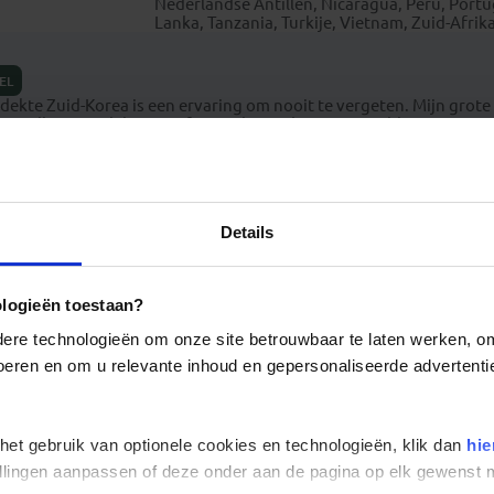
Nederlandse Antillen, Nicaragua, Peru, Portug
Lanka, Tanzania, Turkije, Vietnam, Zuid-Afrik
EL
dekte Zuid-Korea is een ervaring om nooit te vergeten. Mijn grote 
aar alles mogelijk is, van fietsen langs de Han River, bbq-en tussen 
raoke tot een bezoekje aan een van de prachtige tempels. Deze sta
t het daarom ook zo bijzonder maakt.
Details
ologieën toestaan?
re technologieën om onze site betrouwbaar te laten werken, om 
 voeren en om u relevante inhoud en gepersonaliseerde advertenti
iste reisfoto's
 het gebruik van optionele cookies en technologieën, klik dan
hie
stellingen aanpassen of deze onder aan de pagina op elk gewens