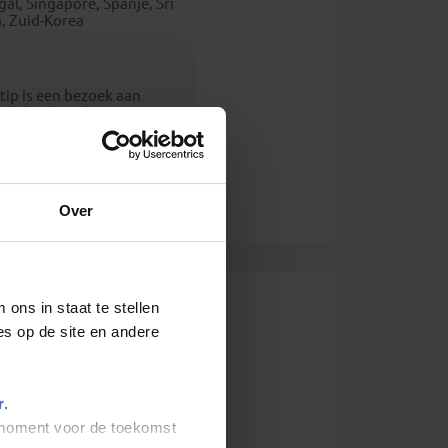
al, Singapore, Spanje, Sri
a, Zuid-Korea
tip is een bezoek aan
de locals, vals
d is anders dan alle
Over
ons in staat te stellen
es op de site en andere
r
.
t moment voor de toekomst