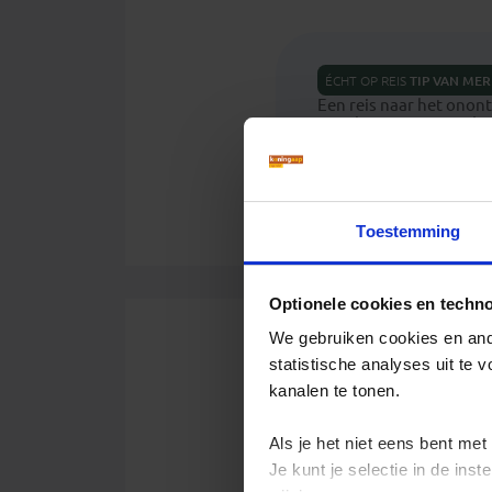
ÉCHT OP REIS
TIP VAN
MER
Een reis naar het onont
Seoul. Het is een stad w
meezingen tijdens de ka
andere grote steden wa
Toestemming
Optionele cookies en techn
We gebruiken cookies en ande
statistische analyses uit te
Mijn allermoo
kanalen te tonen.
Slide 1 of 10
Als je het niet eens bent met
Je kunt je selectie in de in