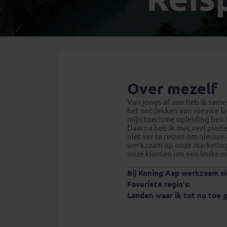
Mongolië
(1)
Tanzania
(1)
Nepal
(6)
Zimbabwe
(2)
Oezbekistan
(3)
Zuid-Afrika
(7)
Singapore
(1)
Sri Lanka
(4)
Tadzjikistan
(1)
Over mezelf
Taiwan
(1)
Van jongs af aan heb ik samen
het ontdekken van nieuwe lan
Thailand
(8)
mijn toerisme opleiding ben i
Tibet
(3)
Daarna heb ik met veel plezi
niet ver te reizen om nieuwe
werkzaam op onze marketingaf
onze klanten om een leuke ma
Bij Koning Aap werkzaam si
Favoriete regio's:
Landen waar ik tot nu toe 