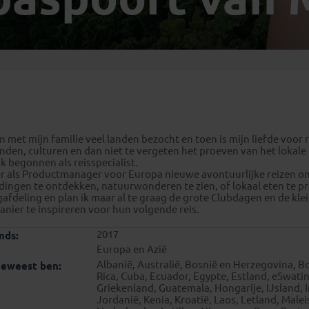
Georgië
(4)
Mexico
(4)
IJsland
(3)
Paraguay
(1)
Kosovo
(1)
Peru
(5)
Last minute reizen
Kroatië
(2)
Suriname
(1)
Letland
(3)
Litouwen
(3)
Moldavië
(1)
 met mijn familie veel landen bezocht en toen is mijn liefde voor 
Montenegro
(2)
den, culturen en dan niet te vergeten het proeven van het lokale
k begonnen als reisspecialist.
Noord-Macedonië
(1)
er als Productmanager voor Europa nieuwe avontuurlijke reizen on
 dingen te ontdekken, natuurwonderen te zien, of lokaal eten te 
deling en plan ik maar al te graag de grote Clubdagen en de kle
nier te inspireren voor hun volgende reis.
2017
nds:
Europa en Azië
Albanië, Australië, Bosnië en Herzegovina, 
geweest ben:
Rica, Cuba, Ecuador, Egypte, Estland, eSwatini,
Griekenland, Guatemala, Hongarije, IJsland, I
Jordanië, Kenia, Kroatië, Laos, Letland, Male