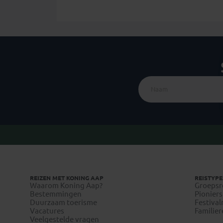
REIZEN MET KONING AAP
REISTYPE
Waarom Koning Aap?
Groepsr
Bestemmingen
Pioniers
Duurzaam toerisme
Festival
Vacatures
Familier
Veelgestelde vragen