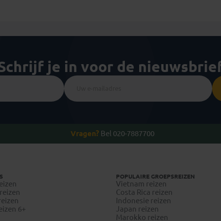
Schrijf je in voor de nieuwsbrie
Vragen?
Bel 020-7887700
S
POPULAIRE GROEPSREIZEN
eizen
Vietnam reizen
reizen
Costa Rica reizen
reizen
Indonesie reizen
eizen 6+
Japan reizen
Marokko reizen