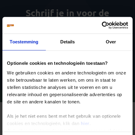
Schrijf je in voor de
nieuwsbrief
Toestemming
Details
Over
Optionele cookies en technologieën toestaan?
Inschrijven
We gebruiken cookies en andere technologieën om onze
site betrouwbaar te laten werken, om ons in staat te
stellen statistische analyses uit te voeren en om u
relevante inhoud en gepersonaliseerde advertenties op
Vragen?
Bel 020-7887700
de site en andere kanalen te tonen.
REIZEN MET KONING AAP
Als je het niet eens bent met het gebruik van optionele
Waarom Koning Aap?
Bestemmingen
cookies en technologieën, klik dan
hier
.
Duurzaam toerisme
Je kunt je selectie in de instellingen aanpassen of deze
Vacatures