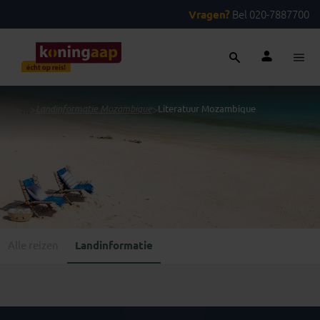
Vragen?
Bel 020-7887700
...
>
Landinformatie Mozambique
>
Literatuur Mozambique
Alle reizen
Landinformatie