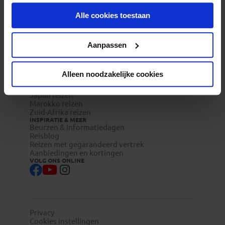
onder aan de pagina op elk gewenst moment voor de
Veelgestelde vragen
Reisverzekeringen
Alle cookies toestaan
toekomst wijzigen.
REISTYPES
Groepsreizen
Pioniersreizen
Privacy beleid
Aanpassen
Festivalreizen
Familiereizen 6+
POPULAIRE GROEPSREIZEN
Vietnam reizen
Alleen noodzakelijke cookies
Costa Rica reizen
Indonesie reizen
Japan reizen
Marokko reizen
Zuid-Afrika reizen
INSPIRATIE & MEER
Beurzen & informatiedagen
Reisblog
Reizen met gegarandeerd vertrek
Aanbiedingen en kortingen
VOLG ONS ONLINE
Privacy
Cookies instellingen