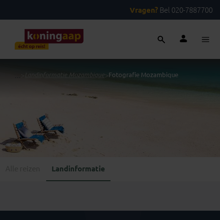
Vragen?
Bel 020-7887700
...
>
Landinformatie Mozambique
>
Fotografie Mozambique
Alle reizen
Landinformatie