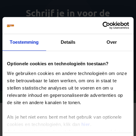
Schrijf je in voor de
nieuwsbrief
Toestemming
Details
Over
Optionele cookies en technologieën toestaan?
Inschrijven
We gebruiken cookies en andere technologieën om onze
site betrouwbaar te laten werken, om ons in staat te
stellen statistische analyses uit te voeren en om u
relevante inhoud en gepersonaliseerde advertenties op
Vragen?
Bel 020-7887700
de site en andere kanalen te tonen.
REIZEN MET KONING AAP
Als je het niet eens bent met het gebruik van optionele
Waarom Koning Aap?
Bestemmingen
cookies en technologieën, klik dan
hier
.
Duurzaam toerisme
Je kunt je selectie in de instellingen aanpassen of deze
Vacatures