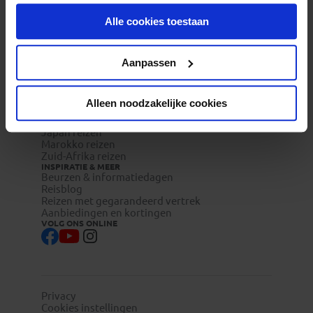
onder aan de pagina op elk gewenst moment voor de
Veelgestelde vragen
Reisverzekeringen
Alle cookies toestaan
toekomst wijzigen.
REISTYPES
Groepsreizen
Pioniersreizen
Privacy beleid
Aanpassen
Festivalreizen
Familiereizen 6+
POPULAIRE GROEPSREIZEN
Vietnam reizen
Alleen noodzakelijke cookies
Costa Rica reizen
Indonesie reizen
Japan reizen
Marokko reizen
Zuid-Afrika reizen
INSPIRATIE & MEER
Beurzen & informatiedagen
Reisblog
Reizen met gegarandeerd vertrek
Aanbiedingen en kortingen
VOLG ONS ONLINE
Privacy
Cookies instellingen